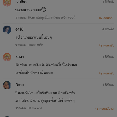
เจนจิรา
4 ปีที่แล้ว
ปอตอแหลมากกก😒
จากตอน: 19เพราะไม่พูดนี่แหละถึงต้องเป็นแบบนี้
ตอบกลับ
อารีย์
4 ปีที่แล้ว
สะใจ นางเอกแบบนี้ชอบๆ
จากตอน: 8แตกกระเจิง
ตอบกลับ
ชลดา
4 ปีที่แล้ว
เรื่องใหม่ (ขายตัว) ไม่ได้ลงในเว็บนี้ใช่ไหมคะ
เลยต้องไปซื้อจากเม็พแทน
ตอบกลับ
Renu
4 ปีที่แล้ว
อิ่มเอมหัวใจ...เป็นรักที่แสนเกลียดที่ลงตัว
มากไปค่ะ .มีความสุขทุกครั้งที่ได้อ่านจริงๆ
จากตอน: 38 the end
ตอบกลับ (3)