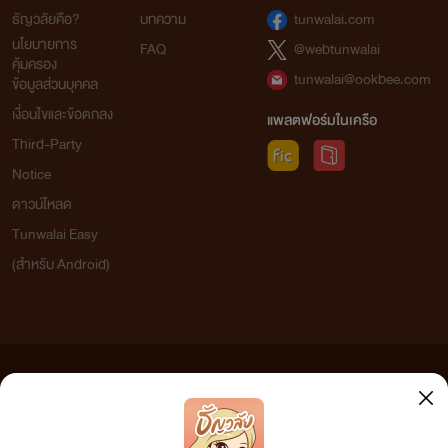
ธัญวลัยคือ?
บทความ
tunwalai.com
นโยบายการ
FAQ
@webtunwalai
คุ้มครอง
tunwalai@ookbee.com
ข้อมูลส่วนบุคคล
เงื่อนไขและข้อตกลง
แพลตฟอร์มในเครือ
Third-Party
Notice
ดาวน์โหลด
Tunwalai Easy
(สำหรับ Android)
ข้อความที่ท่านได้อ่านจากเว็บไซต์นี้เกิดจากการเขียนโดยสาธารณชนและเผยแพร่โดยอัตโนมัติ ผู้ดูแล
เว็บไซต์แห่งนี้ไม่ได้เห็นด้วยและไม่ขอรับผิดชอบต่อข้อความใดๆ ทั้งสิ้น ดังนั้นผู้อ่านทุกท่านโปรดใช้
วิจารณญาณในการกลั่นกรองด้วยตนเอง และหากท่านพบข้อความใดๆ ที่ขัดต่อกฎหมายและศีลธรรม