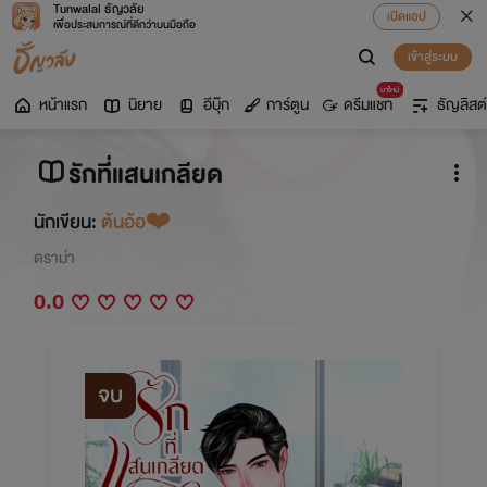
Tunwalai ธัญวลัย
เปิดแอป
เพื่อประสบการณ์ที่ดีกว่าบนมือถือ
เข้าสู่ระบบ
มาใหม่
หน้าแรก
นิยาย
อีบุ๊ก
การ์ตูน
ดรีมแชท
ธัญลิสต์
รักที่แสนเกลียด
นักเขียน:
ต้นอ้อ❤️
ดราม่า
0.0
จบ