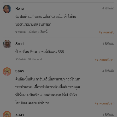
Renu
4 ปีที่แล้ว
นังปอเค้า...กินของแซ่บกันอย๔่...เค้าไม่กิน
ของเน่าอย่างหล่อนหรอก
จากตอน: 26ไม่หยุดเรืองนี้
ตอบกลับ
Seari
4 ปีที่แล้ว
ป้าด สี่คน คือมาเก่งแท้ดีแล่น 555
จากตอน: 38 the end
ตอบกลับ (1)
ชลดา
4 ปีที่แล้ว
ต้นอ้อ/ปั้นสิบ การันตรีเนื้อหาครบทุกรสในบท
ของตัวละคร เนื้อหาไม่ยาวหน้าเบื่อค่ะ ขอบคุณ
ที่ให้ความบันเทิงแก่คนอ่านนะคะ ให้กำลังใจ
โดยติดตามเรื่องต่อไปค่ะ
ตอบกลับ (1)
ชลดา
4 ปีที่แล้ว