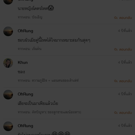
นายหญิงโคตรโหด😱
จากตอน: บังเอิญ
ตอบกลับ
OhRung
4 ปีที่แล้ว
ชอบผัวเมียคู่นี้โหดได้ใจมากเหมาะสมกันสุดๆ
จากตอน: เริ่มต้น
ตอบกลับ
Khun
4 ปีที่แล้ว
ฃลง
จากตอน: ความภูมิใจ + แผนคนของเจ้าเล่ห์
ตอบกลับ
OhRung
4 ปีที่แล้ว
เฮียจะเป็นมาเฟียแล้วเว้ย
จากตอน: ตัดปัญหา( ของลูกชายและน้องสาว)
ตอบกลับ
OhRung
4 ปีที่แล้ว
ผัวไม่อนุญาตโอเคจบ😆😆😆