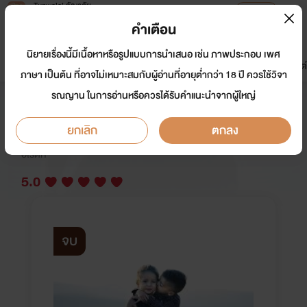
Tunwalai ธัญวลัย
เปิดแอป
เพื่อประสบการณ์ที่ดีกว่าบนมือถือ
คำเตือน
เข้าสู่ระบบ
นิยายเรื่องนี้มีเนื้อหาหรือรูปแบบการนำเสนอ เช่น ภาพประกอบ เพศ
มาใหม่
หน้าแรก
นิยาย
อีบุ๊ก
การ์ตูน
ดรีมแชท
ธัญลิสต์
ภาษา เป็นต้น ที่อาจไม่เหมาะสมกับผู้อ่านที่อายุต่ำกว่า 18 ปี ควรใช้วิจา
รณญาน ในการอ่านหรือควรได้รับคำแนะนำจากผู้ใหญ่
ดร. ดิสม์ SM nc +++
ยกเลิก
ตกลง
นักเขียน:
ยุพา
อีโรติก
5.0
จบ