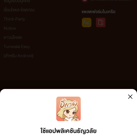
ข้อมูลส่วนบุคคล
เงื่อนไขและข้อตกลง
แพลตฟอร์มในเครือ
Third-Party
Notice
ดาวน์โหลด
Tunwalai Easy
(สำหรับ Android)
ข้อความที่ท่านได้อ่านจากเว็บไซต์นี้เกิดจากการเขียนโดยสาธารณชนและเผยแพร่โดยอัตโนมัติ ผู้ดูแล
เว็บไซต์แห่งนี้ไม่ได้เห็นด้วยและไม่ขอรับผิดชอบต่อข้อความใดๆ ทั้งสิ้น ดังนั้นผู้อ่านทุกท่านโปรดใช้
วิจารณญาณในการกลั่นกรองด้วยตนเอง และหากท่านพบข้อความใดๆ ที่ขัดต่อกฎหมายและศีลธรรม
กรุณาแจ้งมาที่ tunwalai@ookbee.com เพื่อทีมงานจะได้ดำเนินการในทันที ทั้งนี้ ทางเว็บไซต์ขอสงวน
ลิขสิทธิ์ตามพระราชบัญญัติลิขสิทธิ์ (ฉบับเพิ่มเติม) พ.ศ.2558
ใช้แอปพลิเคชันธัญวลัย