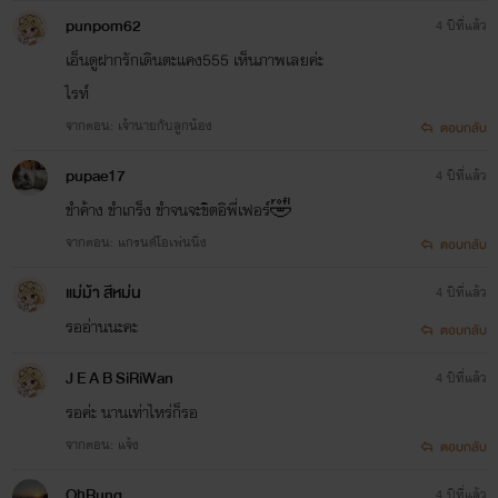
punpom62
4 ปีที่แล้ว
เอ็นดูฝากรักเดินตะแคง555 เห็นภาพเลยค่ะ
ไรท์
จากตอน: เจ้านายกับลูกน้อง
ตอบกลับ
pupae17
4 ปีที่แล้ว
ขำค้าง ขำเกร็ง ขำจนจะขิตอิพี่เฟอร์🤣
จากตอน: แกรนด์โอเพ่นนิ่ง
ตอบกลับ
แม่ม้า สีหม่น
4 ปีที่แล้ว
รออ่านนะคะ
ตอบกลับ
J E A B SiRiWan
4 ปีที่แล้ว
รอค่ะ นานเท่าไหร่ก็รอ
จากตอน: แจ้ง
ตอบกลับ
OhRung
4 ปีที่แล้ว