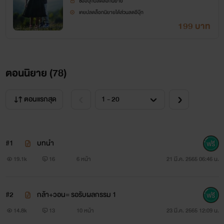
เป็นเด็กในร้านของฝากรัก เธอมีนิสัยขี้อิจฉาแต่ไม่แสดงออกมา
ซื้ออีบุ๊กปลดล็อกนิยาย
เคยปลดล็อกนิยายได้ส่วนลดอีบุ๊ก
ให้ใครได้เห็น ละมุนเป็นสาวสวย เปรี้ยว แอบรักคริสโตเฟอร์มาก
199 บาท
นาน
ตอนนิยาย (
78
)
ตอนแรกสุด
#1
บทนำ
19.1k
16
6 หน้า
21 มี.ค. 2565 06:46 น.
#2
กล้า+วอน= รอรับผลกรรม 1
14.8k
13
10 หน้า
23 มี.ค. 2565 12:09 น.