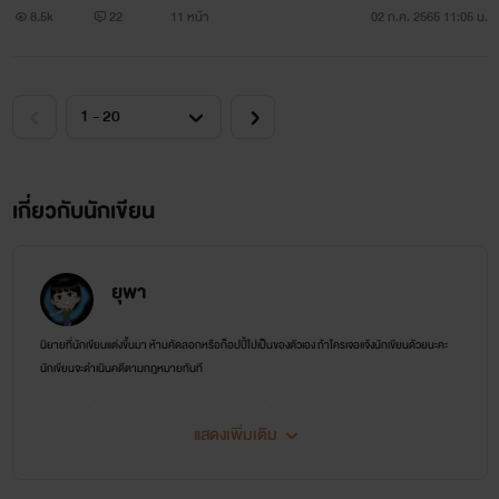
8.5k
22
11 หน้า
02 ก.ค. 2565 11:05 น.
เกี่ยวกับนักเขียน
ยุพา
นิยายที่นักเขียนแต่งขึ้นมา ห้ามคัดลอกหรือก็อปปี้ไปเป็นของตัวเอง ถ้าใครเจอเเจ้งนักเขียนด้วยนะคะ
นักเขียนจะดำเนินคดีตามกฎหมายทันที
ไรท์เป็นคนฟุ้งซ่านเลยต้องเขียนนิยายนะคะ เป็นนักเขียนมือใหม่แะละไม่ใช่มืออาชีพนะคะ ผิด
พลาดก็ขออภัยด้วยนะคะ
แสดงเพิ่มเติม
เขียนผิดก็ขออภัยด้วยนะคะ