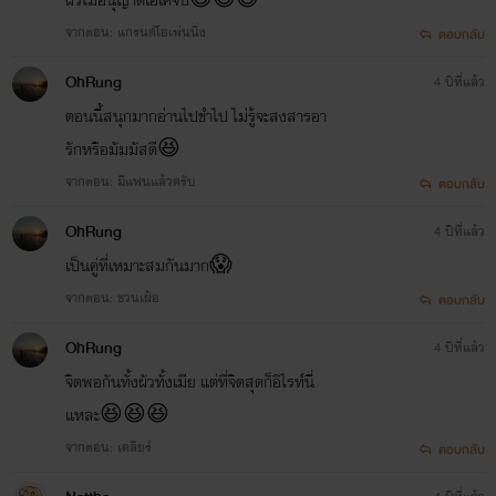
จากตอน: แกรนด์โอเพ่นนิ่ง
ตอบกลับ
OhRung
4 ปีที่แล้ว
ตอนนี้สนุกมากอ่านไปขำไป ไม่รู้จะสงสารอา
รักหรือมัมมัสดี😆
จากตอน: มีแฟนแล้วครับ
ตอบกลับ
OhRung
4 ปีที่แล้ว
เป็นคู่ที่เหมาะสมกันมาก😱
จากตอน: ชวนเฝ้อ
ตอบกลับ
OhRung
4 ปีที่แล้ว
จิตพอกันทั้งผัวทั้งเมีย แต่ที่จิตสุดก็อิไรท์นี่
แหละ😆😆😆
จากตอน: เคลียร์
ตอบกลับ