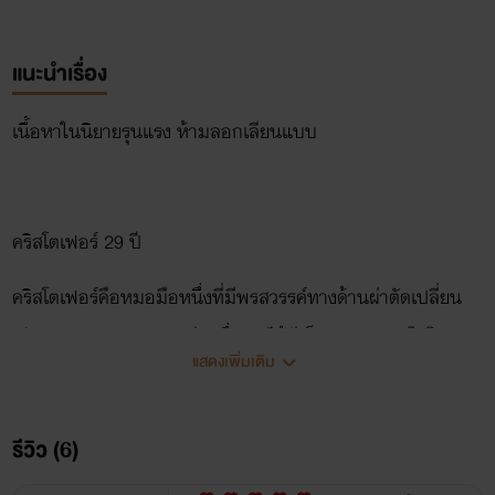
แนะนำเรื่อง
เนื้อหาในนิยายรุนแรง ห้ามลอกเลียนแบบ
คริสโตเฟอร์ 29 ปี
คริสโตเฟอร์คือหมอมือหนึ่งที่มีพรสวรรค์ทางด้านผ่าตัดเปลี่ยน
อวัยวะของ รพ. เอกชนแห่งหนึ่ง เขาได้ดีเอ็นเอมาจากแด๊ดโดยตรง
แสดงเพิ่มเติม
ซึ่งก็ไม่ต่างจากพี่ชายฝาแฝดคริสเตียน ทั้งสองมีนิสัยคล้ายๆกัน
มาก เป็นอย่างมาก ใบหน้าของคริสโตเฟอร์และคริสเตียนเหมือน
รีวิว (6)
กันมาก ถ้าไม่สนิทกันจะแยกไม่ออกว่าใครเป็นใคร