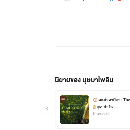
นิยายของ บุษบาไพลิน
ดวงใจดานิกา : The
จบ
บุษบาไพลิน
รักโรแมนติก