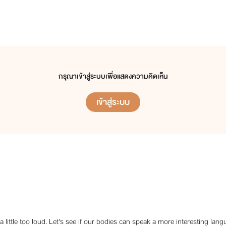
วิวาห์ซ่อนรัก /ขวัญชีวา-ณัฏฐกานต์/
แสงไฟเปลวเทียน /ธวัลกร-เพลิงพล/
พันธกานต์ลวงใจ /นรีกานต์-เหมวิช/
Hello My Master ทักทายคุณชายร้ายกาจ! /เพียงฟ้า-วิคเตอร์/
กรุณาเข้าสู่ระบบเพื่อแสดงความคิดเห็น
ดวงใจดานิกา : The Princess of Danika /เกลิน-พันโทกวินทร์/
เข้าสู่ระบบ
มนตราสาวเวนิต : She's from Vanitt /วนิษศา-เจ้าชายอมันต์/
Wanna Be with U จะเป็นอะไรมั้ย ถ้าหัวใจเราตรงกัน /เมษา-กันเนอร์/
นิยายจีน (ไม่ใช่นิยายแปลนะคะ)
จับต้นชนรัก : Make Head or Love of /ซีไป๋เฟิน-ไรอัน จิน/
แกว่งใจหารัก : Let's Finding Love /อันเป่าอ้าย-เสี่ยนเจียนหลิว/
a little too loud. Let's see if our bodies can speak a more interesting lang