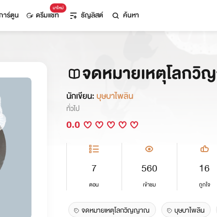
มาใหม่
การ์ตูน
ดรีมแชท
ธัญลิสต์
ค้นหา
จดหมายเหตุโลกว
นักเขียน:
บุษบาไพลิน
ทั่วไป
0.0
7
560
16
ตอน
เข้าชม
ถูกใจ
จดหมายเหตุโลกวิญญาณ
บุษบาไพลิน