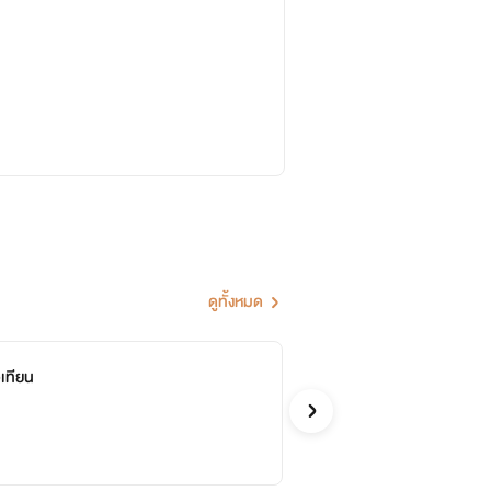
ดูทั้งหมด
เทียน
พั
จบ
บุษบ
รักโรแ