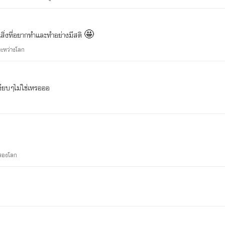
+ แกว่งใจหารัก : Let's Finding Love (+ตอนพิเศษ) +
+ Wanna Be with U จะเป็นอะไรมั้ย ถ้าหัวใจเราตรงกัน +
ในสิ่งที่อยากทำและทำอย่างมีสติ 🤩
--------------------------------------------------------------------
ะหว่างโลก
เป็นกำลังใจให้ด้วยนะคะ
งียบๆไม่ใช่เหรอออ
สองโลก
บุษบาไพลินมีแฟนเพจแล้วนะรู้ยัง?
ติดตามข่าวสารการอัพเดทนิยายได้จากเพจ