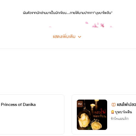
ผันตัวจากนักอ่านมาเป็นนักเขียน...ภายใต้นามปากกา"บุษบาไพลิน"
แสดงเพิ่มเติม
ผลงานนักเขียน
(ประเภท:รักโรแมนติก)
ผลงานนิยาย
รักโรแมนติค
 Princess of Danika
แสงไฟเปลว
จบ
เจ้าสาวจำเป็น /นันทิกาญจน์-นรภัทร/
บุษบาไพลิน
กามเทพสื่อรัก /มินรญา-ภูบดินทร์/
รักโรแมนติก
กับดัก..ลวงใจ /พิมพ์ฤดี-กรวัฒน์/