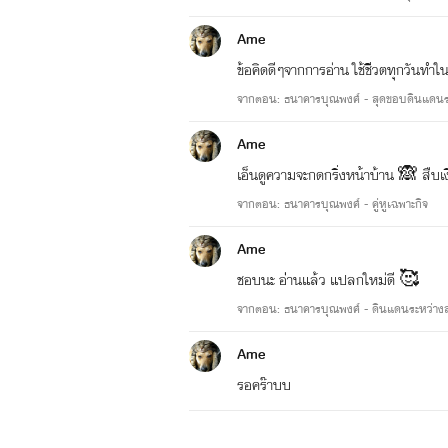
Ame
ข้อคิดดีๆจากการอ่าน ใช้ชีิวตทุกวันทำ
จากตอน: ธนาคารบุณพงศ์ - สุดขอบดินแดนร
Ame
เอ็นดูความจะกดกริ่งหน้าบ้าน 🙈 สืบเ
จากตอน: ธนาคารบุณพงศ์ - คู่หูเฉพาะกิจ
Ame
ชอบนะ อ่่านแล้ว แปลกใหม่ดี 🥰
จากตอน: ธนาคารบุณพงศ์ - ดินแดนระหว่าง
Ame
รอคร๊าบบ