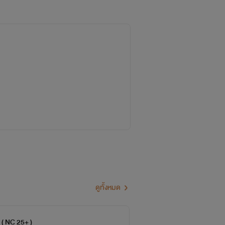
ก็จะทำ!
..............
ดูทั้งหมด
นเลยนะคะ พอดีไรท์มีความชอบคนในภาพส่วน
 ( NC 25+ )
โซ
จบ