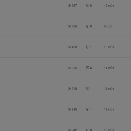
367
0
13 หน้า
แต่ด้วยมีทายาทเพียงคนเดียวเลยได้แต่ทำใจ
465
0
8 หน้า
ทำได้คือคอยยัดเงินพวกอาจารย์เพื่อให้ลูกสาวได้
420
1
15 หน้า
355
0
11 หน้า
Intro...
348
1
11 หน้า
335
1
11 หน้า
ผมอายุ 35 แล้ว ไม่จำเป็นต้องให้ใครมาบงการ
342
0
10 หน้า