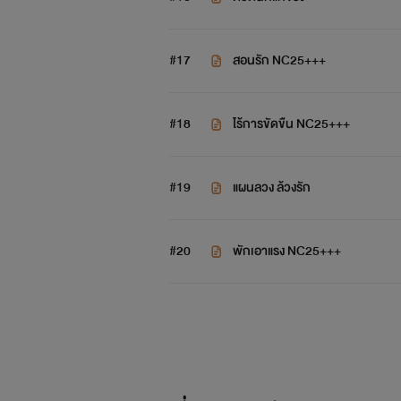
#17
สอนรัก NC25+++
#18
ไร้การขัดขืน NC25+++
#19
แผนลวง ล้วงรัก
.....................
#20
พักเอาแรง NC25+++
อะ
เ