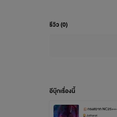
รีวิว (0)
อีบุ๊กเรื่องนี้
กรงสวาท NC25++
Jutharat