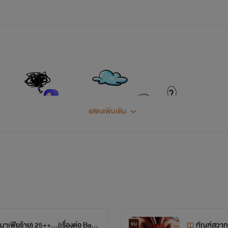
ไม่ค่ะ! โนเบลไม่ยอม
อมฉันก็ไม่สน ต่อให้ต้องจับแกยัดใส่กระเป๋าไปถวายฉัน
คุณแม่!
นี่! จะไปไหนห๊ะ! เที่ยงคืนแล้วนะโนเบล!!
แสดงเพิ่มเติม
.........................................................
สวัสดีคะรีดที่น่ารักทุกคน
าพไม่มีส่วนเกี่ยวข้องใดใดกับนิยายเรื่องนี้ อย่าด่า อย่าดราม่ากั
าเฟียร้าย) 25++...(เรื่องต่อ Bad
ทัณฑ์สวาท
จบ