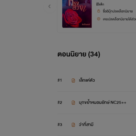
อีโรติก
เซบาส
ซื้ออีบุ๊กปลดล็อกนิยาย
เคยปลดล็อกนิยายได้ส่วน
นัยน์ตาสีฟ้าเ
ตอนนิยาย (
34
)
#1
เล็กแค่ตัว
#2
บุกขย้ำหนอนยักษ์ NC25++
#3
ว่าที่สามี