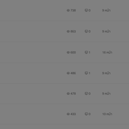
738
0
9 หน้า
853
0
9 หน้า
โนเบล
600
1
16 หน้า
สาวสวย หมวย เอ็กซ์
486
1
9 หน้า
กจากหน้าตาและรูปร่างเธอก็แทบไม่มีอะไรดี
478
0
9 หน้า
ลูกสาวคนเดียวของนายทหารยศใหญ่
433
0
10 หน้า
ั้น เอาแต่ใจ จนคนเป็นพ่อแทบอยากตัดหางปล่