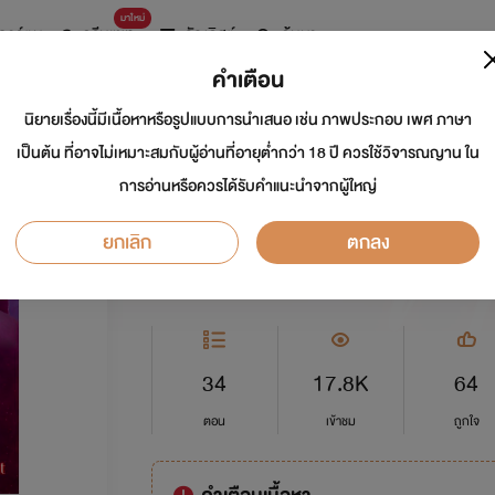
มาใหม่
การ์ตูน
ดรีมแชท
ธัญลิสต์
ค้นหา
คำเตือน
นิยายเรื่องนี้มีเนื้อหาหรือรูปแบบการนำเสนอ เช่น ภาพประกอบ เพศ ภาษา
กรงสวาท NC25++
เป็นต้น ที่อาจไม่เหมาะสมกับผู้อ่านที่อายุต่ำกว่า 18 ปี ควรใช้วิจารณญาน ใน
การอ่านหรือควรได้รับคำแนะนำจากผู้ใหญ่
นักเขียน:
Jutharat
ยกเลิก
ตกลง
อีโรติก
0.0
34
17.8K
64
ตอน
เข้าชม
ถูกใจ