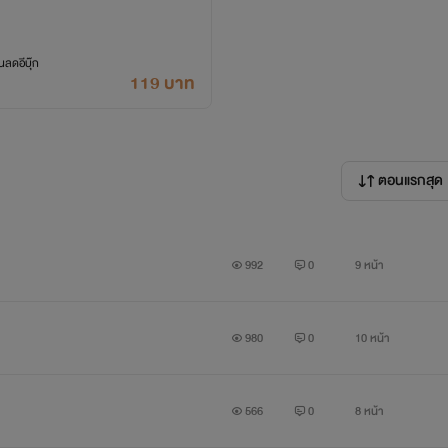
เตียน
คุณหมอหนุ่ม หล่อ รวย ลูกครึ่ง ไทย-อ
ลดอีบุ๊ก
119 บาท
ขียวมรกตน่าหลงใหล เต็มเปี่ยมไปด้วยความเย็
แต่อัดแน่นไปด้วยความต้องการทางเพศ
ตอนแรกสุด
992
0
9 หน้า
980
0
10 หน้า
566
0
8 หน้า