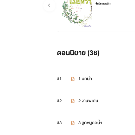
รักโรแมนติก
ตอนนิยาย (
38
)
#1
1 บทนำ
#2
2 งานพิเศษ
#3
3 ลูกหมูตกน้ำ