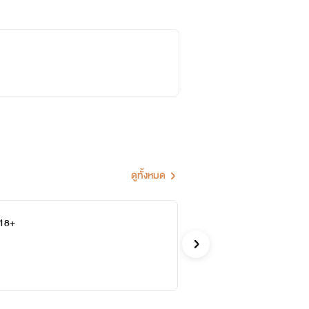
ดูทั้งหมด
C18+
จะ
จบ
อิงอ
รักโรแ