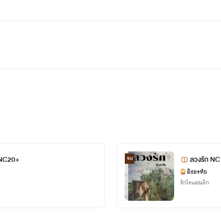
์ NC20+
ลวงรัก N
จบ
อิงอรทัย
รักโรแมนติก