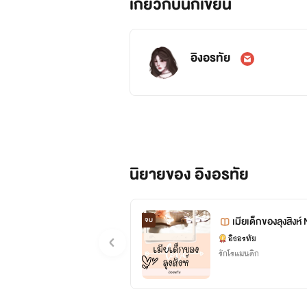
เกี่ยวกับนักเขียน
อิงอรทัย
นิยายของ อิงอรทัย
เมียเด็กของลุงสิงห
จบ
อิงอรทัย
รักโรแมนติก