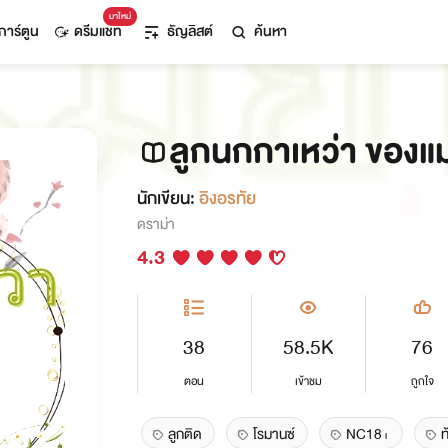
มาใหม่
การ์ตูน
ดรีมแชท
ธัญลิสต์
ค้นหา
ลูกนกกาเหว่า ของแ
นักเขียน:
อิงอรทัย
ดราม่า
4.3
38
58.5K
76
ตอน
เข้าชม
ถูกใจ
ลูกติด
โรมานซ์
NC18+
ท