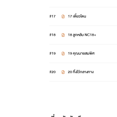
#17
17 เดี๋ยวโดน
#18
18 ลูกหลับ NC18+
#19
19 คุณนายสมพิศ
#20
20 ทิ้งไว้กลางทาง