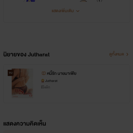
แสดงเพิ่มเติม
นิยายของ Jutharat
ดูทั้งหมด
สวัสดีคะรีดที่น่ารักทุกคน
หนี้รัก นายมาเฟีย
จบ
ก่อนอื่นไรท์ต้องขอขอบคุณสำหรับ
Jutharat
อีโรติก
แรงสนับสนุนด้วยนะคะ
และต้องขอบคุณทุกคนนะคะที่เขียน
ให้กำลังใจกันเข้ามา
แสดงความคิดเห็น
ถ้านิยายของไรท์ มีสิ่งผิดพลาด เขียน