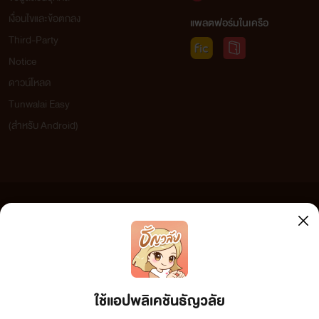
เงื่อนไขและข้อตกลง
แพลตฟอร์มในเครือ
Third-Party
Notice
ดาวน์โหลด
Tunwalai Easy
(สำหรับ Android)
ข้อความที่ท่านได้อ่านจากเว็บไซต์นี้เกิดจากการเขียนโดยสาธารณชนและเผยแพร่โดยอัตโนมัติ ผู้ดูแล
เว็บไซต์แห่งนี้ไม่ได้เห็นด้วยและไม่ขอรับผิดชอบต่อข้อความใดๆ ทั้งสิ้น ดังนั้นผู้อ่านทุกท่านโปรดใช้
วิจารณญาณในการกลั่นกรองด้วยตนเอง และหากท่านพบข้อความใดๆ ที่ขัดต่อกฎหมายและศีลธรรม
กรุณาแจ้งมาที่ tunwalai@ookbee.com เพื่อทีมงานจะได้ดำเนินการในทันที ทั้งนี้ ทางเว็บไซต์ขอสงวน
ลิขสิทธิ์ตามพระราชบัญญัติลิขสิทธิ์ (ฉบับเพิ่มเติม) พ.ศ.2558
ใช้แอปพลิเคชันธัญวลัย