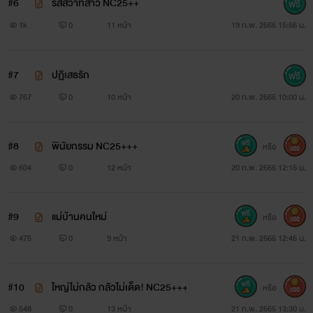
#6
รสสวาทสาว NC25++
1k
0
11 หน้า
19 ก.พ. 2565 15:56 น.
ประเทศ
กับเกวรินทร์ ลูกสาวบุญธรรมของเจ้าสัว ที่เป็นลูก
#7
ปฏิเสธรัก
767
0
10 หน้า
20 ก.พ. 2565 10:00 น.
ติดของภรรยาใหม่
#8
พินัยกรรม NC25+++
หรือ
300
604
0
12 หน้า
20 ก.พ. 2565 12:15 น.
#9
แม่บ้านคนใหม่
หรือ
300
475
0
9 หน้า
21 ก.พ. 2565 12:45 น.
#10
ใหญ่ไม่กลัว กลัวไม่เด็ด! NC25+++
หรือ
300
548
0
13 หน้า
21 ก.พ. 2565 13:30 น.