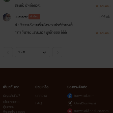
ถ้ายังไงก็ฝากติดตามผลงานกันด้วย
ชอบค่ะ อัพต่อนะค่ะ
ตอบกลับ
นะคะ
Jutharat
นักเขียน
5 ปีที่แล้ว
ฝากติดตามนิยายเรื่องใหม่ของไรท์ด้วยนะค้า
และตอนนี้ไรท์มีอีบุ๊คแล้ว ถ้าใคร
าาาา รับรองแซ่บและสนุกด้วยยย อิอิอิ
ตอบกลับ
สนใจเก็บไว้อ่านก็เชิญเลยนะค้าา
ที่ Mebmarket , Ookbee
Jutharat
เกี่ยวกับเรา
ช่วยเหลือ
ช่องทางติดต่อ
ธัญวลัยคือ?
บทความ
tunwalai.com
นโยบายการ
FAQ
@webtunwalai
คุ้มครอง
tunwalai@ookbee.com
ข้อมูลส่วนบุคคล