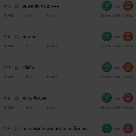
ของน้องสาวบุญธรรม
#15
สนองกลับ NC25+++
หรือ
300
453
0
8 หน้า
24 ก.พ. 2565 13:15 น.
ที่ปากบอกว่าเกลียดแต่กลับเอาแต่ลากเธอขึ้นเตียง
#16
หมดเวลา
หรือ
300
386
0
10 หน้า
25 ก.พ. 2565 13:00 น.
แถมยังไร้การป้องกัน
#17
แก้แค้น
หรือ
300
รักครั้งนี้จะจบลงอย่างไร ติดตามได้
394
0
12 หน้า
25 ก.พ. 2565 13:30 น.
ใน...
แค้นสวาท
^^
#18
ความเจ็บปวด
หรือ
300
423
0
9 หน้า
26 ก.พ. 2565 12:00 น.
#19
ความจริงที่มาพร้อมกับความเจ็บปวด
หรือ
300