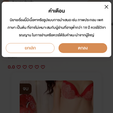
Tunwalai ธัญวลัย
เปิดแอป
เพื่อประสบการณ์ที่ดีกว่าบนมือถือ
คำเตือน
เข้าสู่ระบบ
นิยายเรื่องนี้มีเนื้อหาหรือรูปแบบการนำเสนอ เช่น ภาพประกอบ เพศ
มาใหม่
หน้าแรก
นิยาย
อีบุ๊ก
การ์ตูน
ดรีมแชท
ธัญลิสต์
ภาษา เป็นต้น ที่อาจไม่เหมาะสมกับผู้อ่านที่อายุต่ำกว่า 18 ปี ควรใช้วิจา
รณญาน ในการอ่านหรือควรได้รับคำแนะนำจากผู้ใหญ่
แค้นสวาท (NC25++)
ยกเลิก
ตกลง
นักเขียน:
Jutharat
อีโรติก
0.0
จบ