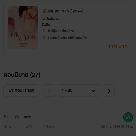
แค้นสวาท (NC25++)
Jutharat
อีโรติก
ซื้ออีบุ๊กปลดล็อกนิยาย
***นิยายเรื่องนี้เป็นนิยาย อีโรติก 25+ แบบหนักหน่วงและอาจมี
เคยปลดล็อกนิยายได้ส่วนลดอีบุ๊ก
เนื้อหารุนแรงบ้าง โปรดใช้วิจารณญาณในการเสพ...สม^^***
119 บาท
ตอนนิยาย (
27
)
ตอนแรกสุด
#1
Intro
1.1k
0
5 หน้า
29 ธ.ค. 2564 07:24 น.