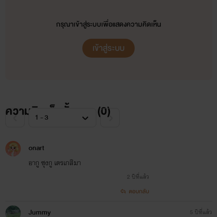
ผิด
กรุณาเข้าสู่ระบบเพื่อแสดงความคิดเห็น
ผิดจรรยาบรรณ หรือว่าอะไรก็แล้วแต่
เข้าสู่ระบบ
ไรท์ต้องขอโทษจริงๆนะคะ ที่อาจจะรู้
เท่าไม่ถึงการณ์
แต่ก็อยากให้รีดทุกคนอ่านเพื่อความ
ความคิดเห็นทั้งหมด (
0
)
สนุกสนาน
สร้างความบันเทิงให้กับตนเองเนาะ
onart
อย่าไปซีเรียสมากมาย
อากู ซุงกู เตรเกสิมา
2 ปีที่แล้ว
ไรท์ทุกคนก็อยากสร้างผลงานของ
ตอบกลับ
ตนเองออกมาให้ดีที่สุด
Jummy
5 ปีที่แล้ว