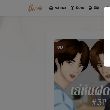
หน้าแรก
นิยาย
อีบุ๊ก
จบ