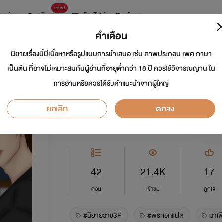
มาใหม่
การ์ตูน
ดรีมแชท
ธัญลิสต์
ค้นหา
คำเตือน
นิยายเรื่องนี้มีเนื้อหาหรือรูปแบบการนำเสนอ เช่น ภาพประกอบ เพศ ภาษา
เล่ห์แฝด #Mpreg (
เป็นต้น ที่อาจไม่เหมาะสมกับผู้อ่านที่อายุต่ำกว่า 18 ปี ควรใช้วิจารณญาน ใน
การอ่านหรือควรได้รับคำแนะนำจากผู้ใหญ่
นักเขียน:
V~44
ยกเลิก
ตกลง
Y
0.0
42
21.4K
17
ตอน
เข้าชม
ถูกใจ
#นิยายวาย3P
#พระเอกแฝด
มาเฟ