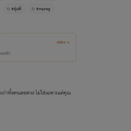
#รุ่นพี่
#mpreg
สี่ย
ท้อง
#Y
#nc
หมอ
#โรแมนติก
แสดง
่องหลัก
็กเก่าทั้งคนเคยควง ไม่ใช่เฉพาะแค่คุณ