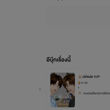
อีบุ๊กเรื่องนี้
เล่ห์แฝด #3P
V~44
Y
เคยปลดล็อกนิยายได้ส่วน