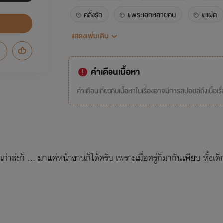
คลั่งรัก
#พระเอกหลายคน
#แฝด
แสดงเพิ่มเติม
#ท้องได้
ท้องได้
แฝด
เด็กเ
#18+
#boylove
#3P
#
คำเตือนเนื้อหา
คำเตือนเกี่ยวกับเนื้อหาในเรื่องอาจมีการสปอยล์ถึงเนื้อเรื
ล่ะก็ ... มาแค่หน้างานก็ได้ครับ เพราะเมื่อครู่ก็มากันเพียบ ทั้งเด