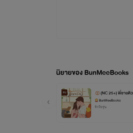
****ใครไม่อยากพลาดอ่านฟรีทุกเรื่
การจ้างวาดปกนิยาย ดังนั้น ปก Ai เ
นิยายของ BunMeeBooks
(NC 25+) พี่ชายติว
จบ
BunMeeBooks
รักวัยรุ่น