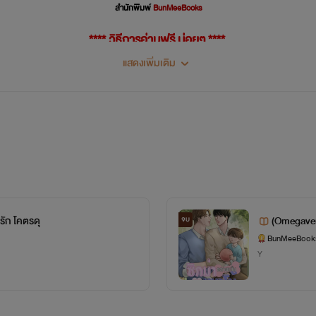
สำนักพิมพ์
BunMeeBooks
**** วิธีการอ่านฟรี บ่อยๆ ****
แสดงเพิ่มเติม
อง
กดติดตามแล้วกดแสดงปก Ai ไว้นะคะ
เพราะนักเขียนของเราเป็นเพียงน
ป็นอีก 1 ทางเลือกให้นักเขียนตัวเล็กอย่างเรามีปกสวยๆ ไว้เสิร์ฟนักอ่
ค่ะ****
เปิดให้อ่านฟรีทุกเรื่อง ที่ เว็บไซต์ มารี้ด
https://www.mareads.com/profile/bunmeebooks?tab=writing
รัก โคตรดุ
(Omegaver
จบ
BunMeeBook
Y