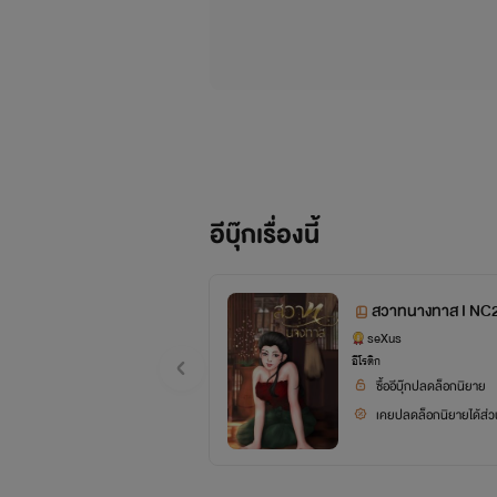
อีบุ๊กเรื่องนี้
สวาทนางทาส I NC
seXus
อีโรติก
ซื้ออีบุ๊กปลดล็อกนิยาย
เคยปลดล็อกนิยายได้ส่วน