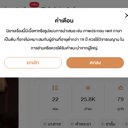
มาใหม่
การ์ตูน
ดรีมแชท
ธัญลิสต์
ค้นหา
คำเตือน
นิยายเรื่องนี้มีเนื้อหาหรือรูปแบบการนำเสนอ เช่น ภาพประกอบ เพศ ภาษา
สวาทนางทาส I NC
เป็นต้น ที่อาจไม่เหมาะสมกับผู้อ่านที่อายุต่ำกว่า 18 ปี ควรใช้วิจารณญาน ใน
การอ่านหรือควรได้รับคำแนะนำจากผู้ใหญ่
นักเขียน:
BunMeeBooks
ยกเลิก
ตกลง
อีโรติก
0.0
22
25.8K
79
ตอน
เข้าชม
ถูกใจ
นางทาส
เจ้าพระยา
ฮาเร็ม