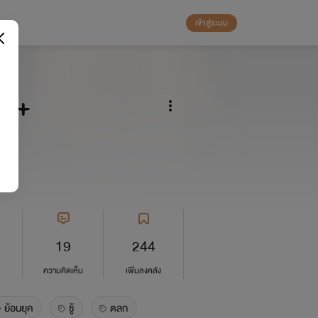
เข้าสู่ระบบ
25+
19
244
ความคิดเห็น
เพิ่มลงคลัง
ย้อนยุค
ชู้
ตลก