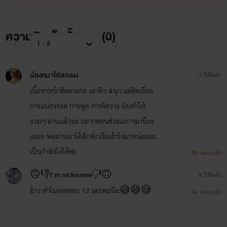
ความคิดเห็นทั้งหมด (
0
)
น้องหมาโฮ่งเองงง
4 ปีที่แล้ว
เนื้อหาหน้าติดตามนะ เอาดีๆ สนุก แต่ติดเรื่อง
การแบ่งวรรค การพูด การจัดวาง มันทำให้
รวมๆ อ่านแล้วงง อยากตอนช่วงแรกๆมานี่งง
เลยย พอผ่านมาได้สักพักเริ่มเข้าใจมาหน่อยละ
เป็นกำลังใจให้ค่ะ
ตอบกลับ
🙃👎I'm nickname🖓🙃
4 ปีที่แล้ว
อ้าว ทำไมเจอตอน 12 เลยคะเนี่ย😅😅😅
ตอบกลับ