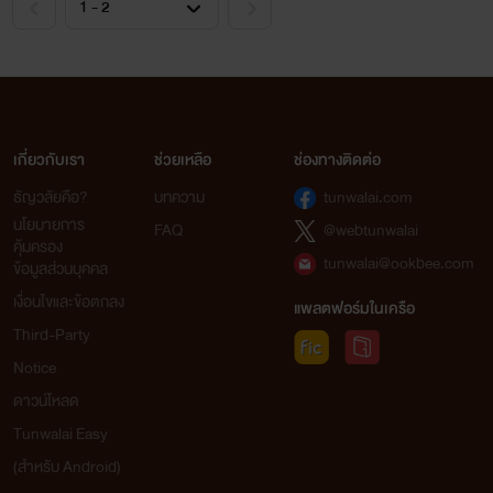
เกี่ยวกับเรา
ช่วยเหลือ
ช่องทางติดต่อ
ธัญวลัยคือ?
บทความ
tunwalai.com
นโยบายการ
FAQ
@webtunwalai
คุ้มครอง
tunwalai@ookbee.com
ข้อมูลส่วนบุคคล
เงื่อนไขและข้อตกลง
แพลตฟอร์มในเครือ
Third-Party
Notice
ดาวน์โหลด
Tunwalai Easy
(สำหรับ Android)