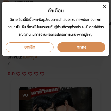
Tunwalai ธัญวลัย
เปิดแอป
เพื่อประสบการณ์ที่ดีกว่าบนมือถือ
คำเตือน
เข้าสู่ระบบ
นิยายเรื่องนี้มีเนื้อหาหรือรูปแบบการนำเสนอ เช่น ภาพประกอบ เพศ
มาใหม่
หน้าแรก
นิยาย
อีบุ๊ก
การ์ตูน
ดรีมแชท
ธัญลิสต์
ภาษา เป็นต้น ที่อาจไม่เหมาะสมกับผู้อ่านที่อายุต่ำกว่า 18 ปี ควรใช้วิจา
รณญาน ในการอ่านหรือควรได้รับคำแนะนำจากผู้ใหญ่
ตัวประกอบแค่เอาชีวิตรอดก็เหนื่อย
แล้ว
ยกเลิก
ตกลง
นักเขียน:
ไม้เก๋าจู้จี้
Y
0.0
จบ