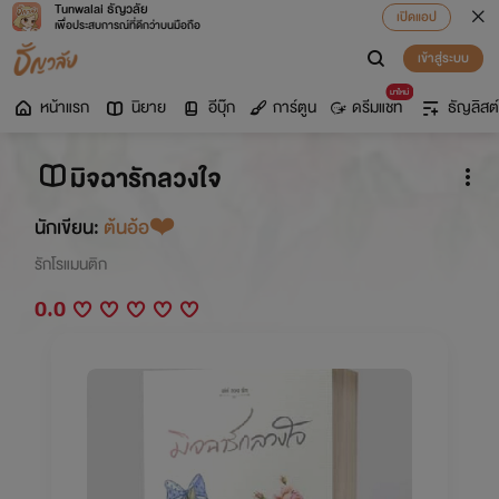
Tunwalai ธัญวลัย
เปิดแอป
เพื่อประสบการณ์ที่ดีกว่าบนมือถือ
เข้าสู่ระบบ
มาใหม่
หน้าแรก
นิยาย
อีบุ๊ก
การ์ตูน
ดรีมแชท
ธัญลิสต์
มิจฉารักลวงใจ
นักเขียน:
ต้นอ้อ❤️
รักโรแมนติก
0.0