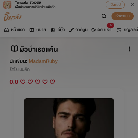
Tunwalai ธัญวลัย
เปิดแอป
เพื่อประสบการณ์ที่ดีกว่าบนมือถือ
เข้าสู่ระบบ
มาใหม่
หน้าแรก
นิยาย
อีบุ๊ก
การ์ตูน
ดรีมแชท
ธัญลิสต์
ผัวบำเรอแค้น
นักเขียน:
MadamRuby
รักโรแมนติก
0.0