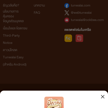
ธัญวลัยคือ?
บทความ
tunwalai.com
นโยบายการ
FAQ
@webtunwalai
คุ้มครอง
tunwalai@ookbee.com
ข้อมูลส่วนบุคคล
เงื่อนไขและข้อตกลง
แพลตฟอร์มในเครือ
Third-Party
Notice
ดาวน์โหลด
Tunwalai Easy
(สำหรับ Android)
ข้อความที่ท่านได้อ่านจากเว็บไซต์นี้เกิดจากการเขียนโดยสาธารณชนและเผยแพร่โดยอัตโนมัติ ผู้ดูแล
เว็บไซต์แห่งนี้ไม่ได้เห็นด้วยและไม่ขอรับผิดชอบต่อข้อความใดๆ ทั้งสิ้น ดังนั้นผู้อ่านทุกท่านโปรดใช้
วิจารณญาณในการกลั่นกรองด้วยตนเอง และหากท่านพบข้อความใดๆ ที่ขัดต่อกฎหมายและศีลธรรม