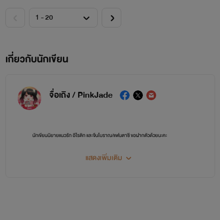
เกี่ยวกับนักเขียน
จื่อเถิง / PinkJade
นักเขียนนิยายแนวรัก อีโรติก และจีนโบราณ/แฟนตาซี ขอฝากตัวด้วยนะคะ
แสดงเพิ่มเติม