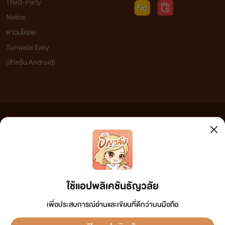
Third-Party
Notice
ดาวน์โหลด
Tunwalai Easy
(สำหรับ Android)
ข้อความที่ท่านได้อ่านจากเว็บไซต์นี้เกิดจากการเขียนโดยสาธารณชนและเผยแพร่โดยอัตโนมัติ ผู้ดูแล
เว็บไซต์แห่งนี้ไม่ได้เห็นด้วยและไม่ขอรับผิดชอบต่อข้อความใดๆ ทั้งสิ้น ดังนั้นผู้อ่านทุกท่านโปรดใช้
วิจารณญาณในการกลั่นกรองด้วยตนเอง และหากท่านพบข้อความใดๆ ที่ขัดต่อกฎหมายและศีลธรรม
กรุณาแจ้งมาที่ tunwalai@ookbee.com เพื่อทีมงานจะได้ดำเนินการในทันที ทั้งนี้ ทางเว็บไซต์ขอสงวน
ลิขสิทธิ์ตามพระราชบัญญัติลิขสิทธิ์ (ฉบับเพิ่มเติม) พ.ศ.2558
ใช้แอปพลิเคชันธัญวลัย
เพื่อประสบการณ์อ่านและเขียนที่ดีกว่าบนมือถือ