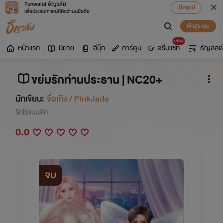
Tunwalai ธัญวลัย
เปิดแอป
เพื่อประสบการณ์ที่ดีกว่าบนมือถือ
เข้าสู่ระบบ
มาใหม่
หน้าแรก
นิยาย
อีบุ๊ก
การ์ตูน
ดรีมแชท
ธัญลิสต์
ขย่มรักท่านประธาน | NC20+
นักเขียน:
จื่อเถิง / PinkJade
รักโรแมนติก
0.0
จบ