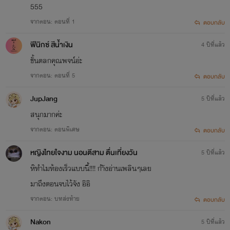
555
จากตอน: ตอนที่ 1
ตอบกลับ
ฟีนิกซ์ สีน้ำเงิน
4 ปีที่แล้ว
ชั้นตลกคุณพจน์อ่ะ
จากตอน: ตอนที่ 5
ตอบกลับ
JupJang
5 ปีที่แล้ว
สนุกมากค่ะ
จากตอน: ตอนพิเศษ
ตอบกลับ
หญิงไทยใจงาม นอนตีสาม ตื่นเที่ยงวัน
5 ปีที่แล้ว
ห๊ทำไมท้องเร็วแบบนี้!!!! กำังอ่านเพลินๆเลย
มาถึงตอนจบไว้จัง อิอิ
จากตอน: บทส่งท้าย
ตอบกลับ
Nakon
5 ปีที่แล้ว