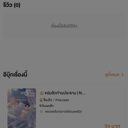
รีวิว (0)
** นิยายเรื่องนี้มีแบบ E-BOOK นะคะ **
เรื่องนี้ยังไม่มีรีวิว
เปิดให้อ่านฟรีถึงวันที่ 20/8/2564 ค่ะ
อีบุ๊กเรื่องนี้
ดูทั้งหมด
ขย่มรักท่านประธาน | NC
20
จื่อเถิง / PinkJade
รักโรแมนติก
เคยปลดล็อกนิยายได้ส่วนลดอีบุ๊ก
59 บาท