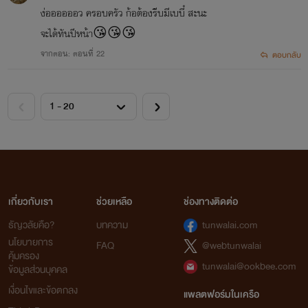
ง่ออออออว ครอบครัว ก้อต้องรีบมีเบบี๋ สะนะ
จะได้ทันปีหน้า😘😘😘
จากตอน: ตอนที่ 22
ตอบกลับ
เกี่ยวกับเรา
ช่วยเหลือ
ช่องทางติดต่อ
ธัญวลัยคือ?
บทความ
tunwalai.com
นโยบายการ
FAQ
@webtunwalai
คุ้มครอง
tunwalai@ookbee.com
ข้อมูลส่วนบุคคล
เงื่อนไขและข้อตกลง
แพลตฟอร์มในเครือ