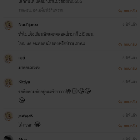
เลิกกันได้ แต่อย่าเอาแมวข่อยไป5555
จากตอน: อดเปรี้ยวไว้กินหวาน
ตอบกลับ
Nuchjaree
5 ปีที่แล้ว
ทำไมแจ้งเตือนอัพเดตตลอดเข้ามาก็ไม่มีตอน
ใหม่ งง จนหลอนไปเองหรือป่าว(เรา)นะ
ตอบกลับ
เมย์
5 ปีที่แล้ว
มาต่อเถอะค่ะ
ตอบกลับ
Kittiya
5 ปีที่แล้ว
รอติดตามต่ออยู่นะคร้าาาาาา🤟🏻😘😘
😘
ตอบกลับ
jswppik
5 ปีที่แล้ว
ไส้กรอก 😂
ตอบกลับ
Moo
5 ปีที่แล้ว