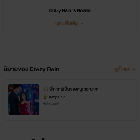
Crazy Rain 's Novels
แสดงเพิ่มเติม
นิยายสายแซ่บ อบอุ่น อ้อนรัก ฟีลกู้ด ครบรสพร้อมเสิร์ฟ
ขอบคุณทุกๆ การติดตามและทุกๆ กำลังใจนะคะ
สงวนลิขสิทธิ์ตามกฎหมายทุกเรื่องค่ะ
ไหว้ย่อขอบคุณที่แวะเวียนกันเข้ามาอ่านน้าาาา
นิยายของ Crazy Rain
ดูทั้งหมด
พี่ภาคย์เป็นของหนูเถอะนะคะ
จบ
Crazy Rain
รักโรแมนติก