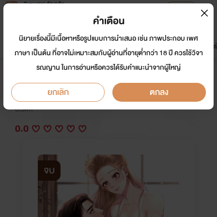
Tunwalai ธัญวลัย
เปิดแอป
เพื่อประสบการณ์ที่ดีกว่าบนมือถือ
คำเตือน
เข้าสู่ระบบ
นิยายเรื่องนี้มีเนื้อหาหรือรูปแบบการนำเสนอ เช่น ภาพประกอบ เพศ
มาใหม่
หน้าแรก
นิยาย
อีบุ๊ก
การ์ตูน
ดรีมแชท
ธัญลิสต์
ภาษา เป็นต้น ที่อาจไม่เหมาะสมกับผู้อ่านที่อายุต่ำกว่า 18 ปี ควรใช้วิจา
รณญาน ในการอ่านหรือควรได้รับคำแนะนำจากผู้ใหญ่
ขย้ำรักกักหัวใจ 20++
ยกเลิก
ตกลง
นักเขียน:
Crazy Rain
อีโรติก
0.0
จบ