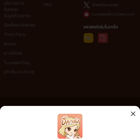
นโยบายการ
FAQ
@webtunwalai
คุ้มครอง
tunwalai@ookbee.com
ข้อมูลส่วนบุคคล
เงื่อนไขและข้อตกลง
แพลตฟอร์มในเครือ
Third-Party
Notice
ดาวน์โหลด
Tunwalai Easy
(สำหรับ Android)
ข้อความที่ท่านได้อ่านจากเว็บไซต์นี้เกิดจากการเขียนโดยสาธารณชนและเผยแพร่โดยอัตโนมัติ ผู้ดูแล
เว็บไซต์แห่งนี้ไม่ได้เห็นด้วยและไม่ขอรับผิดชอบต่อข้อความใดๆ ทั้งสิ้น ดังนั้นผู้อ่านทุกท่านโปรดใช้
วิจารณญาณในการกลั่นกรองด้วยตนเอง และหากท่านพบข้อความใดๆ ที่ขัดต่อกฎหมายและศีลธรรม
กรุณาแจ้งมาที่ tunwalai@ookbee.com เพื่อทีมงานจะได้ดำเนินการในทันที ทั้งนี้ ทางเว็บไซต์ขอสงวน
ลิขสิทธิ์ตามพระราชบัญญัติลิขสิทธิ์ (ฉบับเพิ่มเติม) พ.ศ.2558