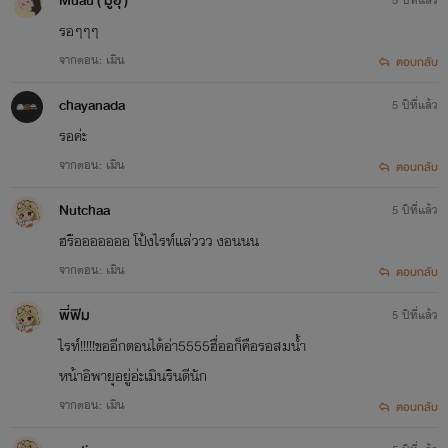
Muau ( มู๋อุ๊ )
รอๆๆๆ
จากตอน: เมิน
ตอบกลับ
chayanada
5 ปีที่แล้ว
รอค่ะ
จากตอน: เมิน
ตอบกลับ
Nutchaa
5 ปีที่แล้ว
ฮรือออออออ โป้งไรท์แล่ววว งอนนน
จากตอน: เมิน
ตอบกลับ
พี่ฟิม
5 ปีที่แล้ว
ไรท์!!!!!ขออีกตอนได้อ่า5555ฮื่ออก็คือรอสมน้ำ
หน้าอิพายุอยู่อ่ะเมินรินดีนัก
จากตอน: เมิน
ตอบกลับ