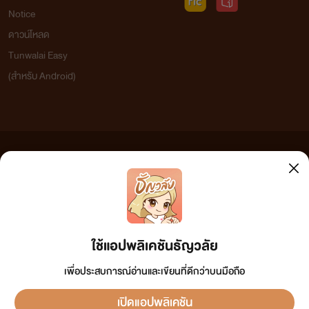
Notice
ดาวน์โหลด
Tunwalai Easy
(สำหรับ Android)
ข้อความที่ท่านได้อ่านจากเว็บไซต์นี้เกิดจากการเขียนโดยสาธารณชนและเผยแพร่โดยอัตโนมัติ ผู้ดูแล
เว็บไซต์แห่งนี้ไม่ได้เห็นด้วยและไม่ขอรับผิดชอบต่อข้อความใดๆ ทั้งสิ้น ดังนั้นผู้อ่านทุกท่านโปรดใช้
วิจารณญาณในการกลั่นกรองด้วยตนเอง และหากท่านพบข้อความใดๆ ที่ขัดต่อกฎหมายและศีลธรรม
กรุณาแจ้งมาที่ tunwalai@ookbee.com เพื่อทีมงานจะได้ดำเนินการในทันที ทั้งนี้ ทางเว็บไซต์ขอสงวน
ลิขสิทธิ์ตามพระราชบัญญัติลิขสิทธิ์ (ฉบับเพิ่มเติม) พ.ศ.2558
ใช้แอปพลิเคชันธัญวลัย
เพื่อประสบการณ์อ่านและเขียนที่ดีกว่าบนมือถือ
เปิดแอปพลิเคชัน