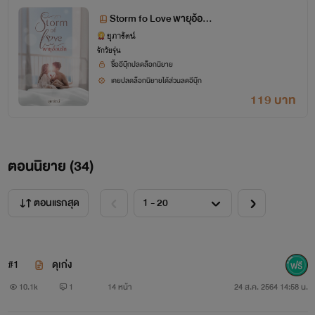
Storm fo Love พายุอ้อน
รัก
ยุภารัตน์
นิยายทุกเรื่องของไรท์ เกิดจากจินตนาการของไรท์เอง ห้าม
รักวัยรุ่น
ซื้ออีบุ๊กปลดล็อกนิยาย
คัดลอก
เคยปลดล็อกนิยายได้ส่วนลดอีบุ๊ก
119 บาท
ทุกตอนจะแต่งสดแต่งเสร็จตอนไหนก็ลงตอนนั้น อาจจะมีคำ
ผิดบ้าง แต่จะกลับมาแก้หลังนิยายจบแล้ว
ตอนนิยาย (
34
)
#ห้ามดราม่า
ตอนแรกสุด
#ไม่ชอบกดออกได้เลย
#ขอบคุณสำหรับคนที่ติดตามผลงานของไรท์
#1
ดุเก่ง
10.1k
1
14 หน้า
24 ส.ค. 2564 14:58 น.