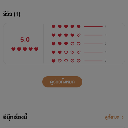
“พายุมีแฟนแล้วนะ จะคบกันได้ยังไง”
รีวิว (1)
“ถ้างันก็แปลว่า ถ้าพายุโสดแกก็จะคบกับพายุใช่ไหมชะนี”
1
"ก็คงงั้นมั้ง"
0
5.0
0
0
พายุ
0
“กูก็ชัดเจนกับเขาแล้วนะ”
ดูรีวิวทั้งหมด
“แต่รินมันคิดว่ามึงมีแฟนแล้ว”
“ว่าแต่มึงไปทำยังไงรินถึงคิดว่ามึงมีแฟนแล้ว”
อีบุ๊กเรื่องนี้
ดูทั้งหมด
“กูก็ไม่รู้ว่ะ”