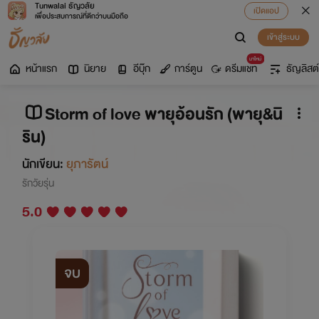
Tunwalai ธัญวลัย
เปิดแอป
เพื่อประสบการณ์ที่ดีกว่าบนมือถือ
เข้าสู่ระบบ
มาใหม่
หน้าแรก
นิยาย
อีบุ๊ก
การ์ตูน
ดรีมแชท
ธัญลิสต์
Storm of love พายุอ้อนรัก (พายุ&นิ
ริน)
นักเขียน:
ยุภารัตน์
รักวัยรุ่น
5.0
จบ