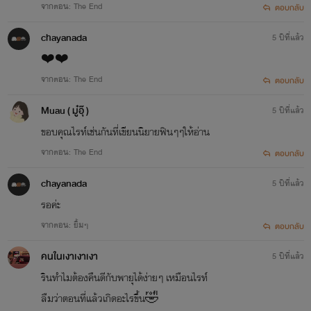
จากตอน: The End
ตอบกลับ
chayanada
5 ปีที่แล้ว
❤️❤️
จากตอน: The End
ตอบกลับ
Muau ( มู๋อุ๊ )
5 ปีที่แล้ว
ขอบคุณไรท์เช่นกันที่เขียนนิยายฟินๆๆให้อ่าน
จากตอน: The End
ตอบกลับ
chayanada
5 ปีที่แล้ว
รอค่ะ
จากตอน: ยิ้มๆ
ตอบกลับ
คนในเงาเงาเงา
5 ปีที่แล้ว
รินทำไมต้องคืนดีกับพายุได้ง่ายๆ เหมือนไรท์
ลืมว่าตอนที่แล้วเกิดอะไรขึ้น🤣