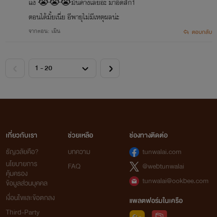
แง้ 😭😭😭มันค้างเลยอ่ะ มาอีดสัก1
ตอนได้มั้ยเนี่ย อีพายุไม่มีเหตุผลน่ะ
จากตอน: เมิน
ตอบกลับ
เกี่ยวกับเรา
ช่วยเหลือ
ช่องทางติดต่อ
ธัญวลัยคือ?
บทความ
tunwalai.com
นโยบายการ
FAQ
@webtunwalai
คุ้มครอง
tunwalai@ookbee.com
ข้อมูลส่วนบุคคล
เงื่อนไขและข้อตกลง
แพลตฟอร์มในเครือ
Third-Party