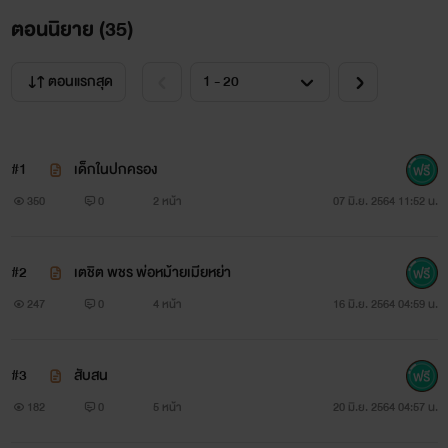
เมื่อคืนนี้เธอเมา เขามาส่งเธอที่ห้อง แล้ว...
ตอนนิยาย (
35
)
โอปอล์ค่อยๆ ขยับตัวเองออกจากอ้อมแขนนั้น ซึ่งมันก็แสนยาก
ตอนแรกสุด
นัก ดีที่เตชิตหลับลึก คงจะเพลียมากเช่นกัน ก็สมควรจะเพลีย สาว
น้อยเม้มปาก เมื่อออกมาจากอ้อมแขนอุ่นร้อนนั่นได้ โอปอล์รีบ
ย่องวิ่งเข้าไปในห้องน้ำทันทีเมื่อหลุดจากอ้อมแขนของเตชิต
#1
เด็กในปกครอง
350
0
2 หน้า
07 มิ.ย. 2564 11:52 น.
เธอมองตัวเองในกระจกสะท้อนบานสูงที่ติดตั้งไว้ในห้องน้ำ
เหมือนร่างกายยังคงระอุ วูบวาบไปด้วยสัมผัสจากเตชิต ร่างกาย
#2
เตชิต พชร พ่อหม้ายเมียหย่า
เธอราวกับไม่ใช่ของเธออีกต่อไปแล้ว
247
0
4 หน้า
16 มิ.ย. 2564 04:59 น.
อา...เธอเห็นแต้มสีแดงเรื่อตามลำคอ และเรือนกาย ราวกับการตี
ตราจากเขา ตอนนี้เธอไม่ได้บริสุทธิ์ผุดผาดอีกต่อไปแล้ว
#3
สับสน
182
0
5 หน้า
20 มิ.ย. 2564 04:57 น.
เธอจะทำอย่างไรดีนะ