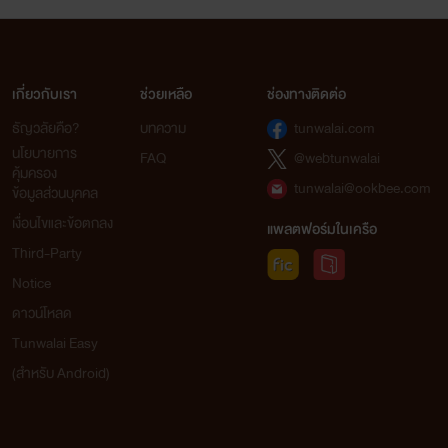
เกี่ยวกับเรา
ช่วยเหลือ
ช่องทางติดต่อ
ธัญวลัยคือ?
บทความ
tunwalai.com
นโยบายการ
FAQ
@webtunwalai
คุ้มครอง
tunwalai@ookbee.com
ข้อมูลส่วนบุคคล
เงื่อนไขและข้อตกลง
แพลตฟอร์มในเครือ
Third-Party
Notice
ดาวน์โหลด
Tunwalai Easy
(สำหรับ Android)