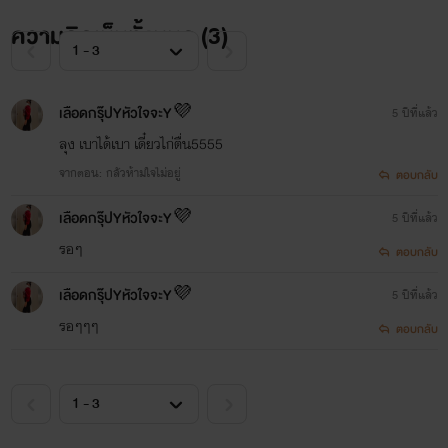
ความคิดเห็นทั้งหมด (
3
)
ฝากด้วยนะคะ
เลือดกรุ๊ปYหัวใจจะY💜
5 ปีที่แล้ว
ลุง เบาได้เบา เดี๋ยวไก่ตื่น5555
จากตอน: กลัวห้ามใจไม่อยู่
ตอบกลับ
เลือดกรุ๊ปYหัวใจจะY💜
5 ปีที่แล้ว
รอๆ
ตอบกลับ
เลือดกรุ๊ปYหัวใจจะY💜
5 ปีที่แล้ว
รอๆๆๆ
ตอบกลับ