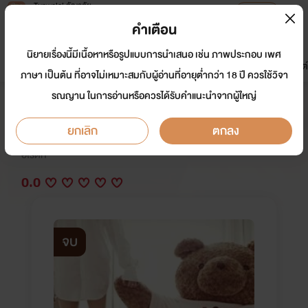
Tunwalai ธัญวลัย
เปิดแอป
เพื่อประสบการณ์ที่ดีกว่าบนมือถือ
คำเตือน
เข้าสู่ระบบ
นิยายเรื่องนี้มีเนื้อหาหรือรูปแบบการนำเสนอ เช่น ภาพประกอบ เพศ
มาใหม่
หน้าแรก
นิยาย
อีบุ๊ก
การ์ตูน
ดรีมแชท
ธัญลิสต์
ภาษา เป็นต้น ที่อาจไม่เหมาะสมกับผู้อ่านที่อายุต่ำกว่า 18 ปี ควรใช้วิจา
รณญาน ในการอ่านหรือควรได้รับคำแนะนำจากผู้ใหญ่
ืคืนสวาท
ยกเลิก
ตกลง
นักเขียน:
เย้ายวนรัก@2465
อีโรติก
0.0
จบ