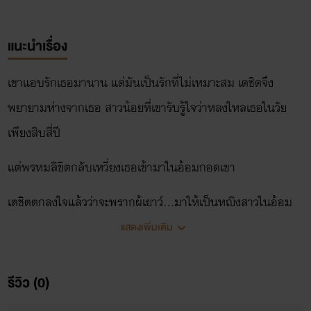
แนะนำเรื่อง
เขาแอบรักเธอมานาน แต่มันเป็นรักที่ไม่เหมาะสม เตชิตจึง
พยายามห่างจากเธอ สาวน้อยที่เขารับรู้ใจว่าหลงใหลเธอในวัย
เพียงสิบสี่ปี
แต่พรหมลิขิตกลับเหวี่ยงเธอเข้ามาในอ้อมกอดเขา
เตชิตตกลงใจแล้วว่าจะพรากผู้เยาว์...มาให้เป็นหญิงสาวในอ้อม
แขนเขา
แสดงเพิ่มเติม
โปรยปราย
รีวิว (0)
สาวน้อยขยับตัวจากท่าที่นอนนิ่งมาเกือบตลอดคืน ไม่ใช่สิ เธอได้