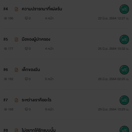
#4
ความปรารถนาที่แฝงเร้น
186
0
4 หน้า
22 มิ.ย. 2564 12:27 น.
คืนสวาทนี้ จะไม่เป็นแค่คืนเดียว
มันจะเป็นไปทุกคืนที่เขาจะนอนกอดเธอ
#5
มือของผู้ปกครอง
177
0
4 หน้า
25 มิ.ย. 2564 10:32 น.
แม่สาวน้อยของเขา
#6
เด็กของฉัน
182
0
5 หน้า
26 มิ.ย. 2564 02:25 น.
#7
ระหว่างเราคืออะไร
168
0
9 หน้า
29 มิ.ย. 2564 10:29 น.
#8
ไม่อยากให้รักแบบนั้น