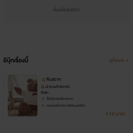
นอนแค่ไม่กี่ชั่วโมง แต่ก็ตื่นมาตามความเคยชิน
เรื่องนี้ยังไม่มีรีวิว
อะไรบางอย่างทับเธออยู่
โอปอล์เบิกตาโพลงเมื่อคิดได้มาถึงตรงนี้ ว่าเช้าวันนี้เธอไม่ได้อยู่
ตามลำพัง
ลุงเต้!
อีบุ๊กเรื่องนี้
ดูทั้งหมด
สาวน้อยเอามือปิดปากตัวเองไว้ ใจเต้นระทึก ค่อยๆ ลืมตามองคน
ืคืนสวาท
ที่กอดเธอไว้ทั้งตัว เขายังคงหายใจสม่ำเสมอ เหมือนหลับสนิท โอ
เย้ายวนรัก@2465
อีโรติก
ปอล์กัดริมฝีปาก หน้าแดงก่ำ เมื่อสติคืนมาเต็มที่ เธอเปลือยเปล่า
ซื้ออีบุ๊กปลดล็อกนิยาย
ทั้งตัว เหมือนเขา...
เคยปลดล็อกนิยายได้ส่วนลดอีบุ๊ก
119 บาท
โอ...