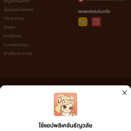
ข้อมูลส่วนบุคคล
เงื่อนไขและข้อตกลง
แพลตฟอร์มในเครือ
Third-Party
Notice
ดาวน์โหลด
Tunwalai Easy
(สำหรับ Android)
ข้อความที่ท่านได้อ่านจากเว็บไซต์นี้เกิดจากการเขียนโดยสาธารณชนและเผยแพร่โดยอัตโนมัติ ผู้ดูแล
เว็บไซต์แห่งนี้ไม่ได้เห็นด้วยและไม่ขอรับผิดชอบต่อข้อความใดๆ ทั้งสิ้น ดังนั้นผู้อ่านทุกท่านโปรดใช้
วิจารณญาณในการกลั่นกรองด้วยตนเอง และหากท่านพบข้อความใดๆ ที่ขัดต่อกฎหมายและศีลธรรม
กรุณาแจ้งมาที่ tunwalai@ookbee.com เพื่อทีมงานจะได้ดำเนินการในทันที ทั้งนี้ ทางเว็บไซต์ขอสงวน
ลิขสิทธิ์ตามพระราชบัญญัติลิขสิทธิ์ (ฉบับเพิ่มเติม) พ.ศ.2558
ใช้แอปพลิเคชันธัญวลัย