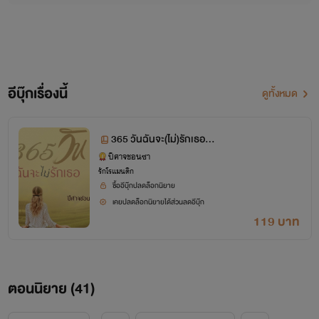
อีบุ๊กเรื่องนี้
ดูทั้งหมด
365 วันฉันจะ(ไม่)รักเธอ N
c20++
ปีศาจชอนซา
รักโรแมนติก
ซื้ออีบุ๊กปลดล็อกนิยาย
เคยปลดล็อกนิยายได้ส่วนลดอีบุ๊ก
119 บาท
ตอนนิยาย (
41
)