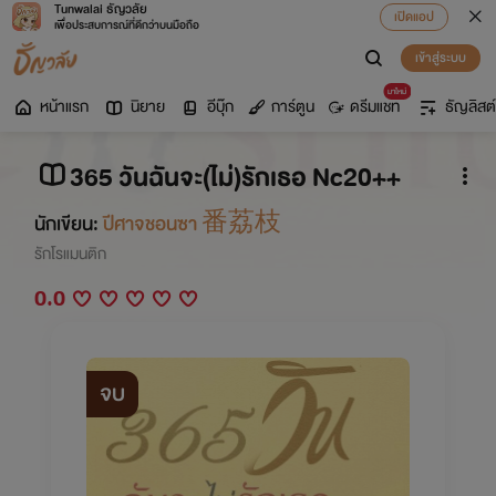
Tunwalai ธัญวลัย
เปิดแอป
เพื่อประสบการณ์ที่ดีกว่าบนมือถือ
เข้าสู่ระบบ
มาใหม่
หน้าแรก
นิยาย
อีบุ๊ก
การ์ตูน
ดรีมแชท
ธัญลิสต์
365 วันฉันจะ(ไม่)รักเธอ Nc20++
นักเขียน:
ปีศาจชอนซา 番荔枝
รักโรแมนติก
0.0
จบ