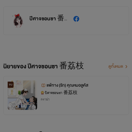
ปีศาจชอนซา 番荔枝
นิยายของ ปีศาจชอนซา 番荔枝
ดูทั้งหมด
แพ้ทาง (รัก) คุณหมอลูคัส
จบ
ปีศาจชอนซา 番荔枝
ดราม่า