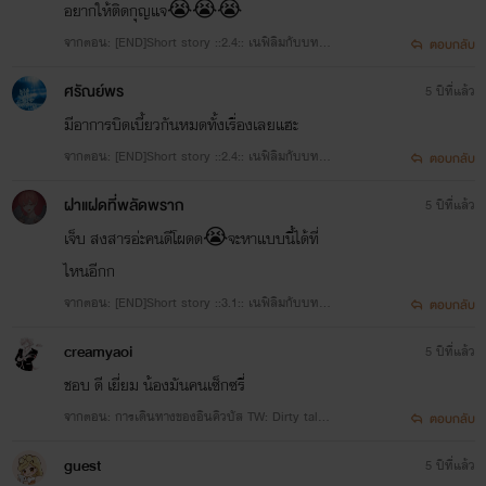
อยากให้ติดกุญแจ😭😭😭
จากตอน: [END]Short story ::2.4:: เนฟิลิมกับบทบา
ตอบกลับ
ทของตาย TW: blood/depression/mental illness/
ศรัณย์พร
5 ปีที่แล้ว
Manipulation/suicide/toxic relationship
มีอาการบิดเบี้ยวกันหมดทั้งเรื่องเลยแฮะ
จากตอน: [END]Short story ::2.4:: เนฟิลิมกับบทบา
ตอบกลับ
ทของตาย TW: blood/depression/mental illness/
ฝาแฝดที่พลัดพราก
5 ปีที่แล้ว
Manipulation/suicide/toxic relationship
เจ็บ สงสารอ่ะคนดีโผดด😭จะหาแบบนี้ได้ที่
ไหนอีกก
จากตอน: [END]Short story ::3.1:: เนฟิลิมกับบทบา
ตอบกลับ
ทเมียชั่ว TW: cheating
creamyaoi
5 ปีที่แล้ว
ชอบ ดี เยี่ยม น้องมันคนเซ็กซรี่
จากตอน: การเดินทางของอินคิวบัส TW: Dirty talk/
ตอบกลับ
Masochism/Group sex
guest
5 ปีที่แล้ว