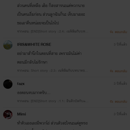
ส่วนคนที่เหลือ เฮ้อ ก็สงสารนะแต่พวกนาย
เป็นคนเริ่มก่อน ส่วนลูกฉันก็นะ เจ็บมาเยอะ
ขอเอาคืนหน่อยจะเป็นไรไป
จากตอน: [END]Short story ::2.4:: เนฟิลิมกับบทบา
ตอบกลับ
ทของตาย TW: blood/depression/mental illness/
IRIS&WHITE ROSE
3 ปีที่แล้ว
Manipulation/suicide/toxic relationship
อย่ามาสำนึกในตอนที่สาย เพราะมันไม่ค่า
ตอนมีกลับไม่รักษา
จากตอน: Short story ::2.3:: เนฟิลิมกับบทบาทของ
ตอบกลับ
ตาย TW: Mentioned suicide
fazx
3 ปีที่แล้ว
งงตอนจบมากครับ...
จากตอน: [END]Short story ::1.1:: อินคิวบัสกับแฟ
ตอบกลับ
นเพื่อน TW: NTR/dirty talk
Mimi
3 ปีที่แล้ว
ทำตัวเองเองอีพวกโง่ ส่วนตัวสะใจนะเเต่ดูทรง