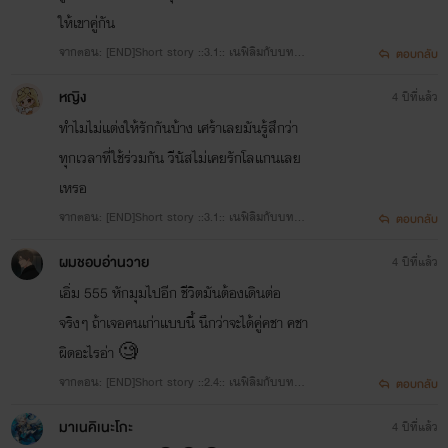
ให้เขาคู่กัน
จากตอน: [END]Short story ::3.1:: เนฟิลิมกับบทบา
ตอบกลับ
ทเมียชั่ว TW: cheating
หญิง
4 ปีที่แล้ว
ทำไมไม่แต่งให้รักกันบ้าง เศร้าเลยมันรู้สึกว่า
ทุกเวลาที่ใช้ร่วมกัน วีนัสไม่เคยรักโลแกนเลย
เหรอ
จากตอน: [END]Short story ::3.1:: เนฟิลิมกับบทบา
ตอบกลับ
ทเมียชั่ว TW: cheating
ผมชอบอ่านวาย
4 ปีที่แล้ว
เอิ่ม 555 หักมุมไปอีก ชีวิตมันต้องเดินต่อ
จริงๆ ถ้าเจอคนเก่าแบบนี้ นึกว่าจะได้คู่คชา คชา
ผิดอะไรอ่า 🧐
จากตอน: [END]Short story ::2.4:: เนฟิลิมกับบทบา
ตอบกลับ
ทของตาย TW: blood/depression/mental illness/
มาเนคิเนะโกะ
4 ปีที่แล้ว
Manipulation/suicide/toxic relationship