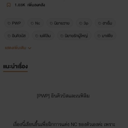
1.03K
เพิ่มลงคลัง
PWP
Nc
นิยายวาย
3p
ฮาเร็ม
อินคิวบัส
เนฟิลิม
นิยายรักผู้ใหญ่
มาเฟีย
แสดงเพิ่มเติม
นิยายแฟนตาซี
Incest
Yandere
เรื่องสั้น
BDSM
แนะนำเรื่อง
[PWP] อินคิวบัสและเนฟิลิม
เรื่องนี้เขียนขึ้นเพื่อฝึกการแต่ง NC ของตัวเองค่ะ เพราะ