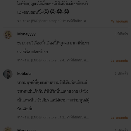
ไรท์ติดกุญแจได้มั้ยแง~เค้าไม่มีตังง่ะขอร้องล่ะ
แง~ชอบตอนนี้~😭😭😭😭
จากตอน: [END]Short story ::2.4:: เนฟิลิมกับบทบา
ตอบกลับ
ทของตาย TW: blood/depression/mental illness/
Moneyyyy
5 ปีที่แล้ว
Manipulation/suicide/toxic relationship
ชอบสตอรี่เรื่องสั้นเรื่องนี้ที่สุดดด อยากให้ยาว
กว่านี้จัง เปงเศร้าาา
จากตอน: [END]Short story ::2.4:: เนฟิลิมกับบทบา
ตอบกลับ
ทของตาย TW: blood/depression/mental illness/
kobkula
5 ปีที่แล้ว
Manipulation/suicide/toxic relationship
หากมนุษย์ที่ทุ่มเทกับความรักให้เเก่คนรักเเต่
ว่าเทพเช่นเจ้ากับทำให้รักนั้นเเตกสลาย เจ้าชั่ง
เป็นเทพที่น่ารังเกียจเเละโง่เง่ามากกว่ามนุษย์ผู้
นั้นเสียอีก
จากตอน: [END]Short story ::1.2:: เนฟิลิมกับบทบา
ตอบกลับ
ทเลขา TW: abuse/out door
Moneyyyy
5 ปีที่แล้ว