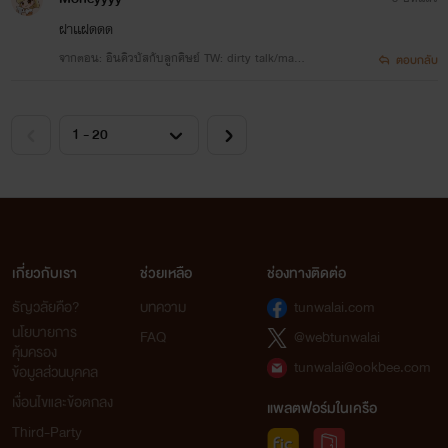
ฝาเเฝดดด
จากตอน: อินคิวบัสกับลูกศิษย์ TW: dirty talk/maso
ตอบกลับ
chism
เกี่ยวกับเรา
ช่วยเหลือ
ช่องทางติดต่อ
ธัญวลัยคือ?
บทความ
tunwalai.com
นโยบายการ
FAQ
@webtunwalai
คุ้มครอง
tunwalai@ookbee.com
ข้อมูลส่วนบุคคล
เงื่อนไขและข้อตกลง
แพลตฟอร์มในเครือ
Third-Party