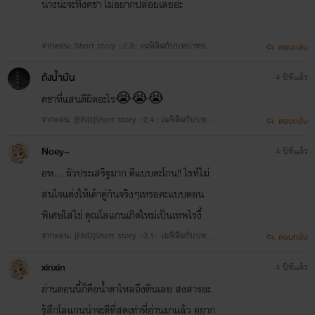
นางน่ะจะทิ้งคชา ไม่อยากปล่อยเลยอ่ะ
จากตอน: Short story ::2.3:: เนฟิลิมกับบทบาทของ
ตอบกลับ
ตาย TW: Mentioned suicide
ถังน้ำมัน
4 ปีที่แล้ว
คชาที่แสนดีผิดอะไร😭😭😭
จากตอน: [END]Short story ::2.4:: เนฟิลิมกับบทบา
ตอบกลับ
ทของตาย TW: blood/depression/mental illness/
Noey~
4 ปีที่แล้ว
Manipulation/suicide/toxic relationship
อห... ผัวประเสริฐมาก ดีแบบตะโกน!! ไรท์ไม่
สนใจแต่งให้เค้าคู่กันจริงๆเหรอคะแบบตอน
พิเศษใส่ไข่ คุณโลแกนเกิดใหม่เป็นเทพไรงี้
จากตอน: [END]Short story ::3.1:: เนฟิลิมกับบทบา
ตอบกลับ
ทเมียชั่ว TW: cheating
xinxin
4 ปีที่แล้ว
อ่านตอนนี้ก็คือน้ำตาไหลถึงตีนเลย สงสารอะ
รู้สึกโลแกนน่าจะดีที่สุดเท่าที่อ่านมาแล้ว อยาก