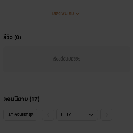
ประสบการณ์อันอ่อนด๋อยเวลาเอาฉากอัศจรรย์ให้ใครอ่านก็มักได้
แสดงเพิ่มเติม
คอมเมนต์ว่าเหมือนอ่านจดหมายราชการ ด้วยเหตุนั้นจึงตัดสินใจ
เปิดเรื่องนี้เพื่อฝึกปรือฝีมือเป็นการเร่งด่วน
รีวิว (0)
โปรดไม่โปรดรบกวนคนอ่านช่วยแจ้งด้วย ขอบพระคุณค่ะ
เรื่องนี้ยังไม่มีรีวิว
—————————————————
￼
ตอนนิยาย (
17
)
ตอนแรกสุด