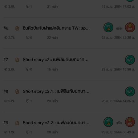
ทบาทเลขา TW: abuse/out door
3.5k
1
21 หน้า
18 เม.ย. 2564 17:02 น.
❝หากเรียกคุณว่าแด๊ดดีคุณจะกระแทกเข้ามาแรงกว่านี้มั้ยครับ❞
#6
อินคิวบัสกับฝาแฝดอันตราย TW: 3p/b
หรือ
400
dsm/role playing
2.7k
0
22 หน้า
22 เม.ย. 2564 12:35 น.
#7
Short story ::2:: เนฟิลิมกับบทบาทขอ
งตาย TW: sexism/homophobia/toxic
2.6k
0
15 หน้า
23 เม.ย. 2564 18:38 น.
relationship
#8
Short story ::2.1:: เนฟิลิมกับบทบาทข
องตาย TW: rape/coercion/dub-con
2.2k
1
20 หน้า
26 เม.ย. 2564 14:35 น.
#9
Short story ::2.2:: เนฟิลิมกับบทบาทข
หรือ
400
ซัคคิวบัสเป็นปีศาจที่มีความต้องการมากที่สุดเท่าที่เคยรู้จักมา
องตาย TW: 3p/manipulation/toxic rel
1.2k
1
28 หน้า
29 เม.ย. 2564 05:49 น.