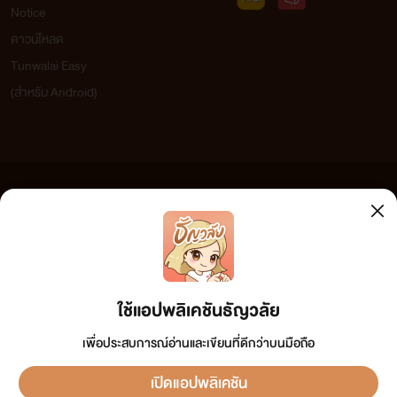
Notice
ดาวน์โหลด
Tunwalai Easy
(สำหรับ Android)
ข้อความที่ท่านได้อ่านจากเว็บไซต์นี้เกิดจากการเขียนโดยสาธารณชนและเผยแพร่โดยอัตโนมัติ ผู้ดูแล
เว็บไซต์แห่งนี้ไม่ได้เห็นด้วยและไม่ขอรับผิดชอบต่อข้อความใดๆ ทั้งสิ้น ดังนั้นผู้อ่านทุกท่านโปรดใช้
วิจารณญาณในการกลั่นกรองด้วยตนเอง และหากท่านพบข้อความใดๆ ที่ขัดต่อกฎหมายและศีลธรรม
กรุณาแจ้งมาที่ tunwalai@ookbee.com เพื่อทีมงานจะได้ดำเนินการในทันที ทั้งนี้ ทางเว็บไซต์ขอสงวน
ลิขสิทธิ์ตามพระราชบัญญัติลิขสิทธิ์ (ฉบับเพิ่มเติม) พ.ศ.2558
ใช้แอปพลิเคชันธัญวลัย
เพื่อประสบการณ์อ่านและเขียนที่ดีกว่าบนมือถือ
เปิดแอปพลิเคชัน