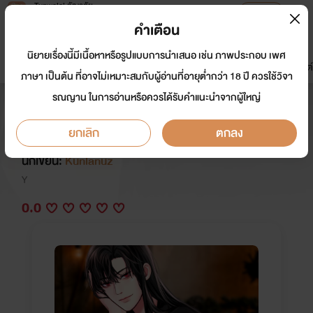
Tunwalai ธัญวลัย
เปิดแอป
เพื่อประสบการณ์ที่ดีกว่าบนมือถือ
คำเตือน
เข้าสู่ระบบ
นิยายเรื่องนี้มีเนื้อหาหรือรูปแบบการนำเสนอ เช่น ภาพประกอบ เพศ
มาใหม่
หน้าแรก
นิยาย
อีบุ๊ก
การ์ตูน
ดรีมแชท
ธัญลิสต์
ภาษา เป็นต้น ที่อาจไม่เหมาะสมกับผู้อ่านที่อายุต่ำกว่า 18 ปี ควรใช้วิจา
รณญาน ในการอ่านหรือควรได้รับคำแนะนำจากผู้ใหญ่
รวมเรื่องสั้น [PWP] อินคิวบัสและเนฟิ
ลิม NC20+
ยกเลิก
ตกลง
นักเขียน:
Kunlanuz
Y
0.0