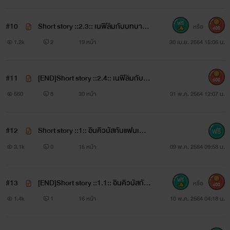
ationship
ตามความเชื่อแล้วลักษณะของซัคคิวบัสจะเป็นปีศาจที่อยู่ในรูป
#10
Short story ::2.3:: เนฟิลิมกับบทบาทข
หรือ
400
ของผู้หญิงที่มีเสน่ห์เย้ายวนใจ
องตาย TW: Mentioned suicide
1.2k
2
19 หน้า
30 เม.ย. 2564 15:06 น.
เชี่ยวชาญด้านการหลอกล่อเหยื่อ ชอบมาเข้าฝันแล้วมอบฝันสุด
ปรารถนาให้กับเหยื่อที่โดนสิงแลกกับการสูบพลังชีวิตของเหยื่อ
#11
[END]Short story ::2.4:: เนฟิลิมกับบ
600
ทบาทของตาย TW: blood/depressio
560
8
30 หน้า
31 พ.ค. 2564 12:07 น.
ที่แปลกคือปีศาจนี้สามารถเป็นได้ทั้งชายและหญิง เมื่อโตเต็มที่จึง
n/mental illness/Manipulation/suicid
จะสามารถเลือกเพศได้ หากเป็นหญิงจะเรียกว่าซัคคิวบัส หากเป็น
e/toxic relationship
#12
Short story ::1:: อินคิวบัสกับแฟนเพื่อ
ชายจะเรียกว่า
อินคิวบัส
น TW: NTR/Dirty talk
3.1k
0
15 หน้า
09 พ.ค. 2564 09:58 น.
❝เด็กดีอย่าเสียงดังนักสิเดี๋ยวคนรักเธอก็ตื่นเอาหรอก❞
#13
[END]Short story ::1.1:: อินคิวบัสกับแ
หรือ
400
ฟนเพื่อน TW: NTR/dirty talk
1.4k
1
16 หน้า
10 พ.ค. 2564 04:18 น.
—————————————————