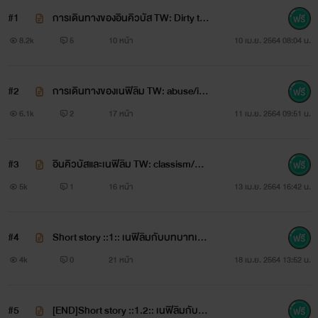
#1
การเดินทางของอินคิวบัส TW: Dirty tal
k/Masochism/Group sex
8.2k
5
10 หน้า
10 เม.ย. 2564 08:04 น.
#2
การเดินทางของเนฟิลิม TW: abuse/inc
est/non-con/self-harm/dirty talk
6.1k
2
17 หน้า
11 เม.ย. 2564 09:51 น.
#3
อินคิวบัสและเนฟิลิม TW: classism/dirt
y talk
5k
1
16 หน้า
13 เม.ย. 2564 16:42 น.
￼ในพระคัมภีร์ภาษาฮิบรูได้กล่าวถึงเนฟิลิมซึ่งเป็นเทพตก
สวรรค์ว่าเกิดจากเทวดาสมสู่กับมนุษย์
#4
Short story ::1:: เนฟิลิมกับบทบาทเลข
และหากเนฟิลิมสมรสกับหญิงที่เป็นมนุษย์ ลูกจะกลายเป็นสัตว์
า TW: abuse/non-con/forced sex
4k
0
21 หน้า
18 เม.ย. 2564 13:52 น.
ประหลาด บ้างก็เป็นปีศาจหรือไม่ก็มนุษย์ยักษ์ ทำให้สายเลือดไม่
บริสุทธิ์ มีมลทิน
#5
[END]Short story ::1.2:: เนฟิลิมกับบ