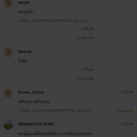
parjan
รออยู่จร้า
จากตอน: การเดินทางของเนฟิลิม TW: abuse/inces
t/non-con/self-harm/dirty talk
2 ปีที่แล้ว
ตอบกลับ
lebaran
วันอีด
2 ปีที่แล้ว
ตอบกลับ
Brown_choco
3 ปีที่แล้ว
แซ่บมาก ตุยไปเลอ
จากตอน: การเดินทางของอินคิวบัส TW: Dirty talk/
ตอบกลับ
Masochism/Group sex
IRIS&WHITE ROSE
3 ปีที่แล้ว
คชาผู้แสนดีผิดอะหยังค้าาา หายตัวไปเสยเลย