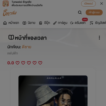
Tunwalai ธัญวลัย
เปิดแอป
เพื่อประสบการณ์ที่ดีกว่าบนมือถือ
เข้าสู่ระบบ
มาใหม่
หน้าแรก
นิยาย
อีบุ๊ก
การ์ตูน
ดรีมแชท
ธัญลิสต์
หน้าที่ของเวลา
นักเขียน:
ดีซาย
แฟนฟิก
0.0