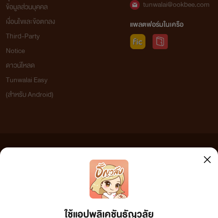
tunwalai@ookbee.com
ข้อมูลส่วนบุคคล
เงื่อนไขและข้อตกลง
แพลตฟอร์มในเครือ
Third-Party
Notice
ดาวน์โหลด
Tunwalai Easy
(สำหรับ Android)
ข้อความที่ท่านได้อ่านจากเว็บไซต์นี้เกิดจากการเขียนโดยสาธารณชนและเผยแพร่โดยอัตโนมัติ ผู้ดูแล
เว็บไซต์แห่งนี้ไม่ได้เห็นด้วยและไม่ขอรับผิดชอบต่อข้อความใดๆ ทั้งสิ้น ดังนั้นผู้อ่านทุกท่านโปรดใช้
วิจารณญาณในการกลั่นกรองด้วยตนเอง และหากท่านพบข้อความใดๆ ที่ขัดต่อกฎหมายและศีลธรรม
กรุณาแจ้งมาที่ tunwalai@ookbee.com เพื่อทีมงานจะได้ดำเนินการในทันที ทั้งนี้ ทางเว็บไซต์ขอสงวน
ลิขสิทธิ์ตามพระราชบัญญัติลิขสิทธิ์ (ฉบับเพิ่มเติม) พ.ศ.2558
ใช้แอปพลิเคชันธัญวลัย