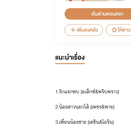
เริ่มอ่านตอนแรก
เพิ่มลงคลัง
ให้ดาว
แนะนำเรื่อง
1.รักแรกพบ (อเล็กซ์&พริบพราว)
2.น้องสาวนอกไส้ (เพชร&พาย)
3.เพื่อนน้องชาย (เตชิน&ไอริน)