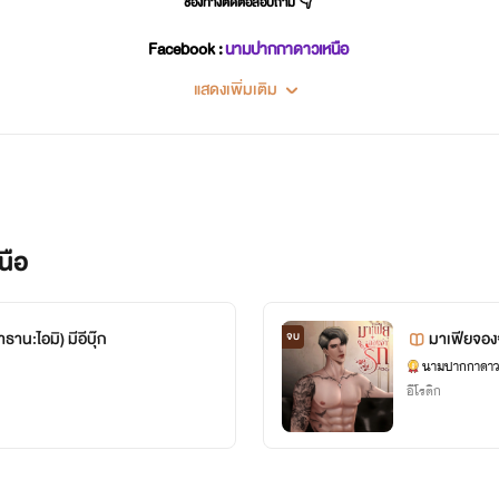
ช่องทางติดต่อสอบถาม 👇
Facebook :
นามปากกาดาวเหนือ
แสดงเพิ่มเติม
นือ
ธาน:ไอมิ) มีอีบุ๊ก
มาเฟียจองจ
จบ
นามปากกาดาว
อีโรติก