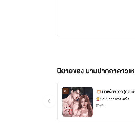
นิยายของ นามปากกาดาวเห
มาเฟียขังรัก (คุณนา
จบ
นามปากกาดาวเหนือ
อีโรติก