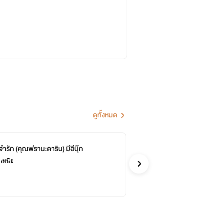
ดูทั้งหมด
ำรัก (คุณฟราน:ดาริน) มีอีบุ๊ก
ร้า
จบ
เหนือ
นาม
รักโรแ