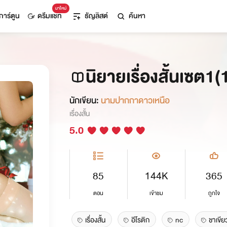
มาใหม่
การ์ตูน
ดรีมแชท
ธัญลิสต์
ค้นหา
นิยายเรื่องสั้นเซต1(1
นักเขียน:
นามปากกาดาวเหนือ
เรื่องสั้น
5.0
85
144K
365
ตอน
เข้าชม
ถูกใจ
เรื่องสั้น
อีโรติก
nc
ชาเขีย