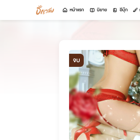
หน้าแรก
นิยาย
อีบุ๊ก
จบ