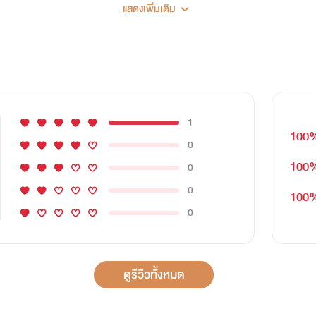
แสดงเพิ่มเติม
กร้าย (ภูผา&น้ำหวาน) ต่อกัน2เรื่อง
1
ดหนัก (วายุ&ราเชล)+ 10.รักต้องห้าม (เคน&น้ำชา) 11.สะดุดรัก (เรียว&น
100
0
100
0
0
100
0
ดูรีวิวทั้งหมด