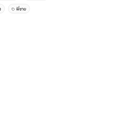
ง
พี่ชาย