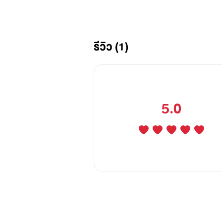
4.เพื่อนพี่ชาย (พัตเตอร์&พลอยใส)+5.รั
6.รักลวง (พายุ&นุ่มนิ่ม)
รีวิว (1)
7.ยั่วรัก (ภีม&ฟ้าใส)
8.บังเอิญรัก (คะเชนทร์&ชะเอม) +9.รักจั
5.0