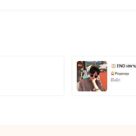
END เลขาม
จบ
Poypoyy
อีโรติก