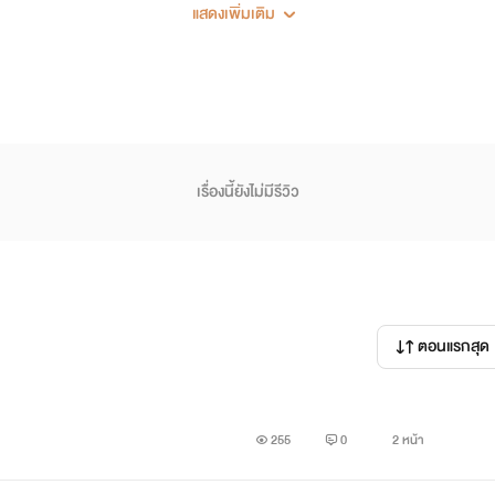
แสดงเพิ่มเติม
ลงรักพี่ชายตั้งแต่แรกพบ วันนี้สถานะของเธอได้เปลี่ยนไปเพราะเขาไม
เรื่องนี้ยังไม่มีรีวิว
รของนักเขียนเท่านั้น
ตอนแรกสุด
255
0
2 หน้า