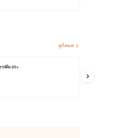
ดูทั้งหมด
าเฟีย 20+
เรื
จบ
Poy
อีโรติก