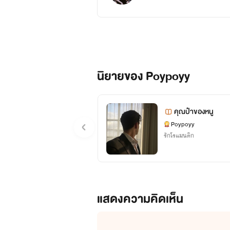
นิยายของ Poypoyy
คุณป๋าของหนู
Poypoyy
รักโรแมนติก
แสดงความคิดเห็น