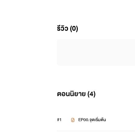
นักศึกษาปี 4 น้องสาวข้างบ้านที่ห
ไป
รีวิว (0)
นิยายเรื่องนี้แต่งขึ้นจากจินตนากา
ห้ามดัดแปลงหรือคัดลอง !!!!!!
ตอนนิยาย (
4
)
#1
EP00.จุดเริ่มต้น