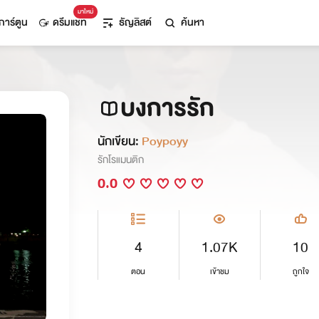
มาใหม่
การ์ตูน
ดรีมแชท
ธัญลิสต์
ค้นหา
บงการรัก
นักเขียน:
Poypoyy
รักโรแมนติก
0.0
4
1.07K
10
ตอน
เข้าชม
ถูกใจ