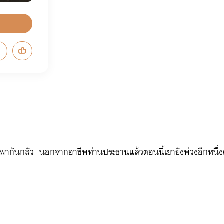
งพากันกลัว นอกจากอาชีพท่านประธานแล้วตอนนี้เขายังพ่วงอีกหนึ่งต