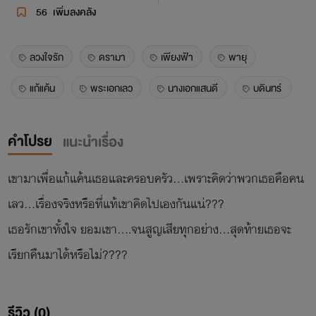
56
เพิ่มลงคลัง
ลวงใจรัก
ดรามา
เพียงฟ้า
พายุ
แก้แค้น
พระเอกเลว
นางเอกแสนดี
บดินทร์
คำโปรย
แนะนำเรื่อง
เขามาเพื่อแก้แค้นเธอและครอบครัว...เพราะคิดว่าพวกเธอคือคน
เลว...เรื่องจริงหรือที่แท้เขาคิดไปเองกันแน่???
เธอรักเขาทั้งใจ ยอมเขา....จนสูญเสียทุกอย่าง...สุดท้ายเธอจะ
รีวิว (0)