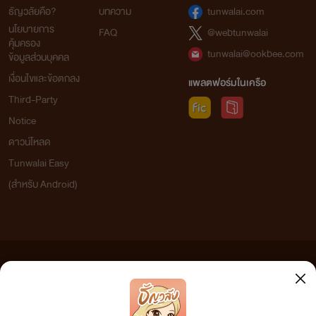
ธัญวลัยคือ?
บทความ
tunwalai.com
นโยบายการ
FAQ
@webtunwalai
คุ้มครอง
tunwalai@ookbee.com
ข้อมูลส่วนบุคคล
เงื่อนไขและข้อตกลง
แพลตฟอร์มในเครือ
Third-Party
Notice
ดาวน์โหลด
Tunwalai Easy
(สำหรับ Android)
ข้อความที่ท่านได้อ่านจากเว็บไซต์นี้เกิดจากการเขียนโดยสาธารณชนและเผยแพร่โดยอัตโนมัติ ผู้ดูแล
เว็บไซต์แห่งนี้ไม่ได้เห็นด้วยและไม่ขอรับผิดชอบต่อข้อความใดๆ ทั้งสิ้น ดังนั้นผู้อ่านทุกท่านโปรดใช้
วิจารณญาณในการกลั่นกรองด้วยตนเอง และหากท่านพบข้อความใดๆ ที่ขัดต่อกฎหมายและศีลธรรม
กรุณาแจ้งมาที่ tunwalai@ookbee.com เพื่อทีมงานจะได้ดำเนินการในทันที ทั้งนี้ ทางเว็บไซต์ขอสงวน