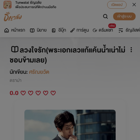
Tunwalai ธัญวลัย
เปิดแอป
เพื่อประสบการณ์ที่ดีกว่าบนมือถือ
เข้าสู่ระบบ
มาใหม่
หน้าแรก
นิยาย
อีบุ๊ก
การ์ตูน
ดรีมแชท
ธัญลิสต์
ลวงใจรัก(พระเอกเลวแก้แค้นน้ำเน่าไม่
ชอบข้ามเลย)
นักเขียน:
ศรัณยวัต
ดราม่า
0.0