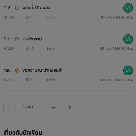
#18
ตอนที่ 17 มิติลับ
1.3k
1
6 หน้า
04 มี.ค. 2564 09:50 น.
" ฉันแค่ชัดเจนในความรู้สึกตัวเอง ต้องรักคนแบบเธอที่เห็น
แก่ตัว คิดจะรั้งฉันไว้โดยการเห็นความเดือดร้อนของฉันเป็นผล
#19
แจ้งให้ทราบ
ประโยชน์ของตนเอง มันน่าสมเพชวะ "
2.5k
12
1 หน้า
05 เม.ย. 2564 08:24 น.
#20
ขอความแนะนำหน่อยค่ะ
ไหนๆ ได้พูดแล้ว เขาก็ไม่จำเป็นต้องรักษาน้ำใจเธออีก เขา
116
0
1 หน้า
09 ก.ค. 2566 03:54 น.
คิดว่าไม่จำเป็น จะเลิกกันแล้ว อะไรที่ติดอยู่ในใจ ก็เคลียกันซะให้
ชัดเจน
" เข้าใจแล้ว เราเลิกกันตามที่เต๋อต้องการเถอะ "
เกี่ยวกับนักเขียน