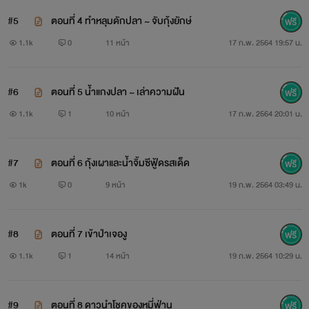
#5
ตอนที่ 4 ทำหลุมดักปลา ~ จับกุ้งยักษ์
1.1k
0
11 หน้า
17 ก.พ. 2564 19:57 น.
" จะบ้าหรอวะ จะถามหาความรักทำใม ในเมื่อเราคบกันต่าง
#6
ตอนที่ 5 น้ำแกงปลา ~ เล่าความฝัน
คนต่างได้ผลประโยชน์เธอช่วยฉันเรื่องเรียน ฉันยอมเป็นแฟนเธอ
1.1k
1
10 หน้า
17 ก.พ. 2564 20:01 น.
ตามที่เธอต้องการ "
#7
ตอนที่ 6 กุ้งเผาและน้ำจิ้มซีฟู้ดรสเด็ด
1k
0
9 หน้า
19 ก.พ. 2564 03:49 น.
#8
ตอนที่ 7 เข้าป่าเจองู
1.1k
1
14 หน้า
19 ก.พ. 2564 10:29 น.
#9
ตอนที่ 8 ดาวนำโชคของหมี่ฟ่าน