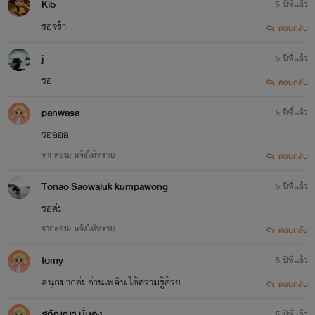
Kib
5 ปีที่แล้ว
รอจร้า
ตอบกลับ
j
5 ปีที่แล้ว
รอ
ตอบกลับ
panwasa
5 ปีที่แล้ว
รออออ
ข้าว หอบใจที่บอบช้ำกลับบ้าน คงเพราะเจ็บและคงเพราะ
จากตอน: แจ้งให้ทราบ
ตอบกลับ
ร้องไห้มามาก ทำให้เธอไม่มีน้ำตาจะไหลสักหยด ตั้งแต่เต๋อ เออ
Tonao Saowaluk kumpawong
5 ปีที่แล้ว
ปากบอกเลิกกัน ตลอดเวลาสามปีที่คบและอยู่ด้วยกัน เต๋อ ไม่เคย
รอค่ะ
ให้ความสำคัญกับเธอ นอกใจนอกกาย เธอก็หลายครั้ง เธอต้อง
จากตอน: แจ้งให้ทราบ
ตอบกลับ
แอบร้องไห้ เงียบๆ มาตลอด เพราะรัก เลยกลายเป็นทำให้ตัวเอง
tomy
5 ปีที่แล้ว
ดูโง่ คำพูดของเต๋อยังดังวนเวียนอยู่ภายในหู มันดังก้องสะท้อนไป
สนุกมากค่ะ อ่านเพลิน ได้ความรู้ด้วย
ตอบกลับ
ถึงหัวจิตหัวใจเธอ
สุกัญญา มั่นคง
5 ปีที่แล้ว