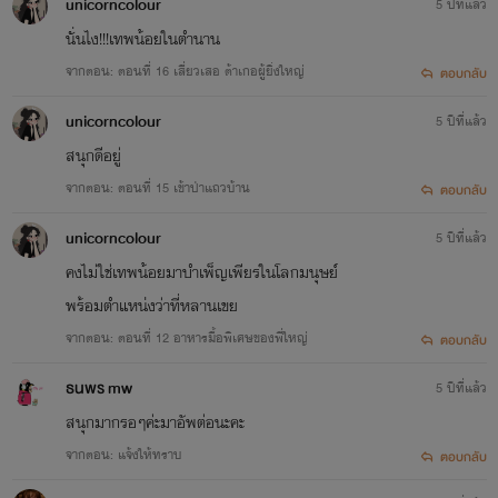
unicorncolour
5 ปีที่แล้ว
อีกครั้ง เธอเริ่มเก็บข้าวของ ของตนเองลงกระเป๋า เธอจะกลับบ้าน
นั่นไง!!!เทพน้อยในตำนาน
กลับไปหาพ่อกับแม่ ที่เธอไม่เคยกลับไปหาเลยตลอดสามปีกว่า
จากตอน: ตอนที่ 16 เสี่ยวเสอ ต้าเกอผู้ยิ่งใหญ่
ตอบกลับ
unicorncolour
5 ปีที่แล้ว
สนุกดีอยู่
จากตอน: ตอนที่ 15 เข้าป่าแถวบ้าน
ตอบกลับ
unicorncolour
5 ปีที่แล้ว
คงไม่ใช่เทพน้อยมาบำเพ็ญเพียรในโลกมนุษย์
พร้อมตำแหน่งว่าที่หลานเขย
จากตอน: ตอนที่ 12 อาหารมื้อพิเศษของพี่ใหญ่
ตอบกลับ
ธนพร mw
5 ปีที่แล้ว
" พ่อแม่ ข้าวขอโทษ "
สนุกมากรอๆค่ะมาอัพต่อนะคะ
จากตอน: แจ้งให้ทราบ
ตอบกลับ