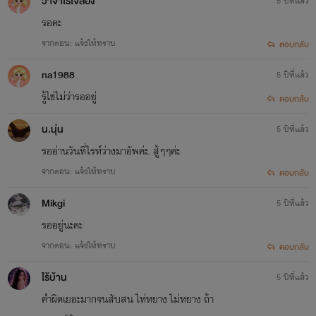
วาจาไร้ใจสอง
5 ปีที่แล้ว
ตอนนั้นเธอไม่เข้าใจว่า พ่อกับแม่เธอถึงไม่ชอบเต๋อทั้งๆ ที่เจอกับ
รอคะ
เต๋อครั้งแรก พวกท่านเตือนเธอว่าเต๋อไม่ใช่คนดีและเขาไม่ได้รัก
จากตอน: แจ้งให้ทราบ
ตอบกลับ
เธอ ทั้งๆ ที่พวกท่านพึ่งเคยเจอเต๋อครั้งแรก ก็ยังดูออกว่าเต๋อไม่
na1988
5 ปีที่แล้ว
ได้รักเธอโดนพูดจี้ใจดำและเพราะความรักมันเข้าตามันจึงทำให้
รู้ไช่ไม่ว่ารออยู่
ตอบกลับ
เธอโกรธเคืองพวกท่านทำให้ไม่ยอมกลับบ้าน และไม่ยอมกระทั่ง
น.นุ่น
5 ปีที่แล้ว
ติดต่อใดๆ ทั้งสิ้น ใช่แล้วตลอดเวลาหลายปีที่เธอคบกัน เธอเคย
รออ่านวันที่ไรท์ว่างมาอัพค่ะ. สู้ๆๆค่ะ
พาเต๋อกลับบ้านแค่ครั้งเดี๋ยว แล้วเต๋อก็ไม่ยอมกลับไปที่บ้านเธอ
จากตอน: แจ้งให้ทราบ
ตอบกลับ
อีกเลย
Mikgi
5 ปีที่แล้ว
รออยู่นะคะ
จากตอน: แจ้งให้ทราบ
ตอบกลับ
ไร้บ้าน
5 ปีที่แล้ว
คำผิดเยอะมากจนสับสน ไท่หยาง ไม่หยาง ถ้า