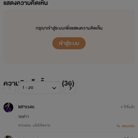
แสดงความคิดเห็น
กรุณาเข้าสู่ระบบเพื่อแสดงความคิดเห็น
" เข้มแข็งนะข้าว อย่าร้องไห้ เธอร้องไห้มาพอแล้ว กลับบ้าน
เรากันเถอะ "
เข้าสู่ระบบ
ความคิดเห็นทั้งหมด (
36
)
MP9346
4 ปีที่แล้ว
รอค่าา
จากตอน: แจ้งให้ทราบ
ตอบกลับ
ข้าวบอกตัวเอง มือเล็กๆ ยันพื้นเพื่อดันตนเองให้ลุกขึ้นยืนได้