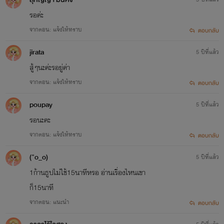
รอค่ะ
จากตอน: แจ้งให้ทราบ
ตอบกลับ
เธอมันออ่นต่อโลกที่คิดว่าอยู่ด้วยกันจะทำให้เต๋อมีความรู้สึก
jirata
5 ปีที่แล้ว
ผูกพันและรักเธอขึ้นมาบ้าง คิดโง่ๆ ว่าถ้าใช้ความรัก ใช้ความดี จะ
สู้ๆนะค่ะรอยู่ค่า
มัดใจผู้ชายคนหนึ่งได้
จากตอน: แจ้งให้ทราบ
ตอบกลับ
poupay
5 ปีที่แล้ว
รอนะคะ
เธอผิดจริงๆ ตามที่เต๋อว่า เอาความเดือดร้อนของเขามาใช้
จากตอน: แจ้งให้ทราบ
ตอบกลับ
ประโยนช์ ก็สมควรแล้ว ที่เขาจะไม่รัก และมองว่าความรักของเธอ
("o_o)
5 ปีที่แล้ว
คือความเห็นแก่ตัว
1ก้านธูปไม่ใช้15นาทีหรอ อ่านเรื่องไหนเขา
ก็15นาที
จากตอน: แนะนำ
ตอบกลับ
เธอไม่ยอมกลับบ้านเพราะ พ่อกับแม่ ห้ามเธอคบกับเต๋อ