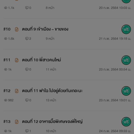
1.1k
0
8 หน้า
20 ก.พ. 2564 10:03 น.
" เพราะเต๋อคิดแบบนี้ใช่ไหม เต๋อถึงนอกใจข้าวมาตลอด "
#10
ตอนที่ 9 เข้าเมือง ~ ขายของ
1.6k
2
9 หน้า
21 ก.พ. 2564 19:18 น.
#11
ตอนที่ 10 พี่สาวคนใหม่
1k
0
11 หน้า
23 ก.พ. 2564 00:54 น.
#12
ตอนที่ 11 ฟาไฉ ไปอยู่ด้วยกันเถอะนะ
" เธอรู้ด้วยหรอวะ รักฉันมากเลยสินะ ถึงยอมเงียบอยู่ได้ตั้ง
982
0
13 หน้า
23 ก.พ. 2564 19:01 น.
หลายปี เธอนี้มันสุดจริงวะ "
#13
ตอนที่ 12 อาหารมื้อพิเศษของพี่ใหญ่
1k
1
10 หน้า
24 ก.พ. 2564 09:33 น.