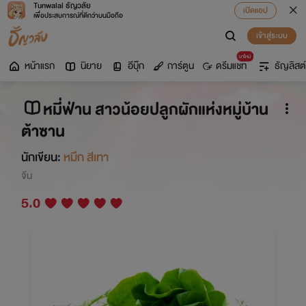
Tunwalai ธัญวลัย
เปิดแอป
เพื่อประสบการณ์ที่ดีกว่าบนมือถือ
เข้าสู่ระบบ
มาใหม่
หน้าแรก
นิยาย
อีบุ๊ก
การ์ตูน
ดรีมแชท
ธัญลิสต์
หมี่ฟ่าน สาวน้อยปลูกผักแห่งหมู่บ้าน
ต้าซาน
นักเขียน:
หมึก สีเทา
จีน
5.0