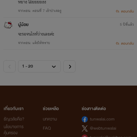
หยาง โอ้ยยยยงง
จากตอน: ตอนที่ 7 เข้าป่าเจองู
ตอบกลับ
นู๋น้อย
5 ปีที่แล้ว
จะรอจนไรท์​ว่างเลยค่ะ
" แอ๊ะ นั่นยัยข้าวนิ ยัยข้าวใช่ไหม " ป้าเจียม ป้าข้างบ้านก่อน
จากตอน: แจ้งให้ทราบ
ตอบกลับ
จะถึงบ้านเธอ เดินออกมาหน้าบ้านของแก แล้วเจอเธอพอดี ร้อง
ถามเธอเพื่อความแน่ใจ
เกี่ยวกับเรา
ช่วยเหลือ
ช่องทางติดต่อ
ธัญวลัยคือ?
บทความ
tunwalai.com
นโยบายการ
FAQ
@webtunwalai
คุ้มครอง