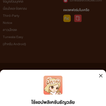
tunwalai@ookbee.com
ข้อมูลส่วนบุคคล
เงื่อนไขและข้อตกลง
" ข้าวเองจ๊ะ ป้าเจียม "
แพลตฟอร์มในเครือ
Third-Party
Notice
ดาวน์โหลด
Tunwalai Easy
(สำหรับ Android)
ข้อความที่ท่านได้อ่านจากเว็บไซต์นี้เกิดจากการเขียนโดยสาธารณชนและเผยแพร่โดยอัตโนมัติ ผู้ดูแล
เว็บไซต์แห่งนี้ไม่ได้เห็นด้วยและไม่ขอรับผิดชอบต่อข้อความใดๆ ทั้งสิ้น ดังนั้นผู้อ่านทุกท่านโปรดใช้
" แกกลับมาได้แล้วรึ ว่าแต่จะกลับมาทำใมตอนนี้ แกมันลูก
วิจารณญาณในการกลั่นกรองด้วยตนเอง และหากท่านพบข้อความใดๆ ที่ขัดต่อกฎหมายและศีลธรรม
อกตัญญู ทิ้งพ่อทิ้งแม่ที่เลี้ยงแกมาจนโตได้ลง "
กรุณาแจ้งมาที่ tunwalai@ookbee.com เพื่อทีมงานจะได้ดำเนินการในทันที ทั้งนี้ ทางเว็บไซต์ขอสงวน
ลิขสิทธิ์ตามพระราชบัญญัติลิขสิทธิ์ (ฉบับเพิ่มเติม) พ.ศ.2558
ใช้แอปพลิเคชันธัญวลัย