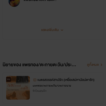
แพรทอง/ตะกายตะวัน/ประกายนาม
ปรมินทร์ หรือคุณเปรม เป็นหนุ่มใหญ่ 40 ปี (แก่ไปไหม) แต่
เฮียมีไฟนะ หน้าตากับอายุอาจไม่สมพงษ์กัน เอาเป็นว่าหน้าอ่อน
กว่าอายุ เขามีสิ่งอัศจรรย์ลึกลับมากมาย
แสดงเพิ่มเติม
เป็นคนอาร์ต ง่ายๆ พูดไม่เก่ง
ชอบความแตกต่าง
นิยายที่เขียนส่วนใหญ่ได้แรง
พุดซ้อน สาวน้อย 23 ปี เป็นนกน้อยในกรงทองที่รอคอย
นิยายของ แพรทอง/ตะกายตะวัน/ประกายนาม
ดูทั้งหมด
อิสระในวันหนึ่ง แต่แล้ววันหนึ่ง เธอก็เริ่มรับรู้ถึงเรื่องแปลก
บันดาลใจมาจากชีวิตจริง
ประหลาด จะเป็นอย่างไร หากเธอจะลองค้นหา...
เนตรสวรรค์สาปรัก (เหยื่อเสน่หานัยน์ตารัก)
จบ
ออกแนวดาร์ก ดราม่า ทว่าไม่
แพรทอง/ตะกายตะวัน/ประกายนาม
รักโรแมนติก
กล้าหักมุม ยังคงจบสมหวังมี
ความสุขอยู่นะ