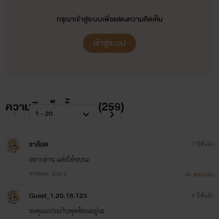
กรุณาเข้าสู่ระบบเพื่อแสดงความคิดเห็น
แพรทอง ตะกายตะวัน ประกายนาม คนเขียน
เข้าสู่ระบบ
แพรทอง ตะกายตะวัน
E-book ⬇ คลิ๊กลิ้งข้างล่างนี้ค่ะ ⬇
ประกายนาม คนเขียน
https://niyaysabai.blogspot.com/
ความคิดเห็นทั้งหมด (
259
)
ชาล๊อต
7 ปีที่แล้ว
อยากอ่าน แต่งให้จบนะ
จากตอน: บ่วง 2
ตอบกลับ
E-book ⬇
คลิ๊กลิ้ง
Guest_1.20.18.123
9 ปีที่แล้ว
รอคุณเปรมกับพุดซ้อนอยู่นะ