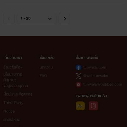
เกี่ยวกับเรา
ช่วยเหลือ
ช่องทางติดต่อ
ธัญวลัยคือ?
บทความ
tunwalai.com
นโยบายการ
FAQ
@webtunwalai
คุ้มครอง
tunwalai@ookbee.com
ข้อมูลส่วนบุคคล
เงื่อนไขและข้อตกลง
แพลตฟอร์มในเครือ
Third-Party
Notice
ดาวน์โหลด