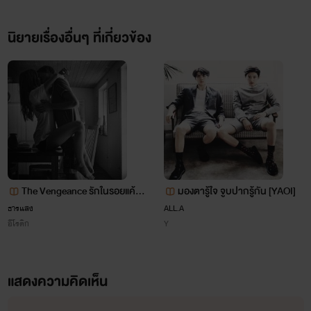
นิยายเรื่องอื่นๆ ที่เกี่ยวข้อง
เรื่องราวแก่นสานอาจน่าเบื่อ
โม้นิด......แนวดราม่า โรมานซ์ อีโรติกหน่อยๆ ผสม
แต่เชื่อเถอะ มันพอมีสาระ
แฟนตาซี เป็นแนวที่ท้าทายจะทำให้ได้ ไม่เคยเขียนแนวเหนือจริง
เป็นเรื่องแรกอยากจะลอง คิดได้ก็ลงมือ เดี๋ยวแก่นจะ
สิ่งที่คุณต้องรู้ นิยายทุกเรื่อง
เสื่อม......แพรทอง
ล้วนมีข้อคิด
The Vengeance รักในรอยแค้น
มองตารู้ใจ จูบปากรู้กัน [YAOI]
18++
ธารแสง
ALL.A
อีโรติก
Y
ฝาก กด ถูกใจ เพจ
Facebook
แสดงความคิดเห็น