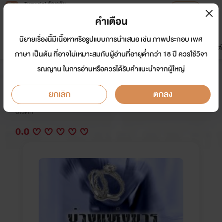
Tunwalai ธัญวลัย
เปิดแอป
เพื่อประสบการณ์ที่ดีกว่าบนมือถือ
คำเตือน
เข้าสู่ระบบ
นิยายเรื่องนี้มีเนื้อหาหรือรูปแบบการนำเสนอ เช่น ภาพประกอบ เพศ
มาใหม่
หน้าแรก
นิยาย
อีบุ๊ก
การ์ตูน
ดรีมแชท
ธัญลิสต์
ภาษา เป็นต้น ที่อาจไม่เหมาะสมกับผู้อ่านที่อายุต่ำกว่า 18 ปี ควรใช้วิจา
รณญาน ในการอ่านหรือควรได้รับคำแนะนำจากผู้ใหญ่
บ่วงแห่งมาร วงแหวนแห่งรัก 18+
ยกเลิก
ตกลง
นักเขียน:
แพรทอง/ตะกายตะวัน/ประกายนาม
อีโรติก
0.0