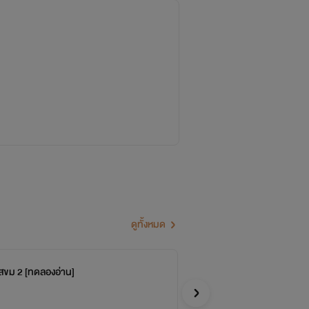
ายแมวดำ)
ดูทั้งหมด
ขม 2 [ทดลองอ่าน]
ฝ่
Blac
Y