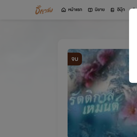
หน้าแรก
นิยาย
อีบุ๊ก
จบ