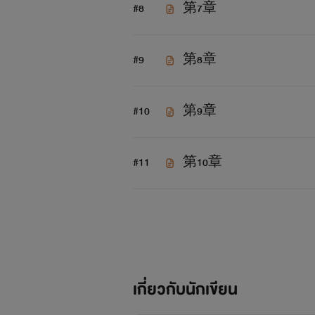
#8
第7章
#9
第8章
#10
第9章
#11
第10章
เกี่ยวกับนักเขียน