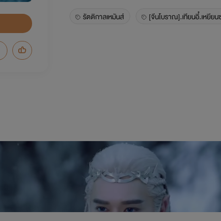
รัตติกาลเหมันส์
[จีนโบราณ].เทียนอี๋.เหยีย