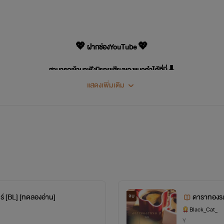
💖 ฝากช่องYouTube 💖
สามารถเข้ามาฟังนิยายเสียงของแมวดำได้ที่นี่ ⬇️
แสดงเพิ่มเติม
/www.youtube.com/channel/UCtcXI2C1esJVaRuVc46MoZw (Black_Cat_นิย
เสวี่ยนฮวา-เทียนอี๋
เพราะอยากปกป้อง จึงยอมทำทุกอย่าง แม้ต้องตายข้าก็ยอม
ร์ [BL] [ทดลองอ่าน]
ดาราทองรส
จบ
Black_Cat_
Y