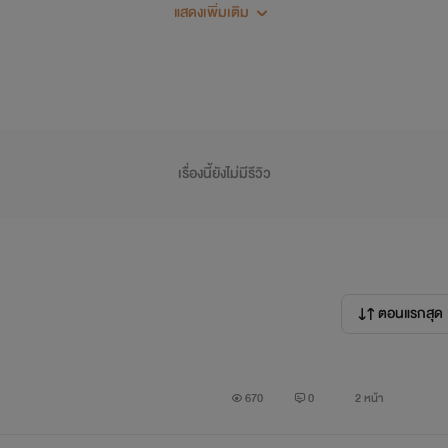
แสดงเพิ่มเติม
เรื่องนี้ยังไม่มีรีวิว
เหยียนซาน
ตอนแรกสุด
670
0
2 หน้า
ข้าใจผิด จึงทำให้เสียคนที่เชื่อใจที่สุด และเพราะเสียไป ถึงรู้ว่าสำคัญเ