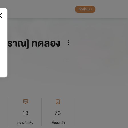
เข้าสู่ระบบ
ีนโบราณ] ทดลอง
13
73
ความคิดเห็น
เพิ่มลงคลัง