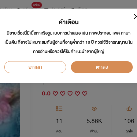
มาใหม่
การ์ตูน
ดรีมแชท
ธัญลิสต์
ค้นหา
คำเตือน
นิยายเรื่องนี้มีเนื้อหาหรือรูปแบบการนำเสนอ เช่น ภาพประกอบ เพศ ภาษา
รัตติกาลเหมันส์ [จ
เป็นต้น ที่อาจไม่เหมาะสมกับผู้อ่านที่อายุต่ำกว่า 18 ปี ควรใช้วิจารณญาน ใน
การอ่านหรือควรได้รับคำแนะนำจากผู้ใหญ่
อ่าน
ยกเลิก
ตกลง
นักเขียน:
Black_Cat_
Y
0.0
11
5.86K
106
ตอน
เข้าชม
ถูกใจ