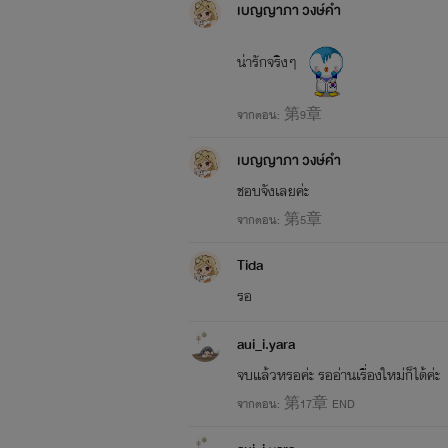
เบญญาภา วงษ์คำ
น่ารักจริงๆ
ปล.บ
จากตอน: 第9章
เบญญาภา วงษ์คำ
ชอบจังเลยค่ะ
จากตอน: 第5章
Tida
รอ
aui_i.yara
จบแล้วหรอค่ะ รออ่านเรื่องใหม่ก็ได้ค่ะ
จากตอน: 第17章 END