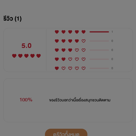
เอาตัวรอดเพียงลำพัง
รีวิว (1)
บรูโน่ เฉิน
อายุ 35 ปี ลึกซึ้ง โหดเหี้ยม เอาชนะ ทำทุกอย่าง
เพื่อให้ได้มาซึ่งความพอใจ
1
0
5.0
ทอฝัน
อายุ 23 ปี สาวสวยลูกสาวคนเดียวของท่านทูตใหญ่
0
เติบโตมาท่ามกลางการถูกตามใจ มีความมั่นใจในตัวเองเต็มเปี่ยม
0
0
เรื่องนี้เป็นแนวอีโรติก/โรแมนติกแบบเบา ๆ นะคะเป็นเรื่อง
ราวของแซ็คกับฟางหรงที่เขียนต่อมาจากเรื่องระบายรักมาเฟียลับ
สามารถอ่านแยกกันได้เนื้อเรื่องไม่ได้ต่อเนื่องกัน ผูกไว้แค่ชื่อของ
100%
ของรีวิวบอกว่า
เนื้อเรื่องสนุกชวนติดตาม
ตัวละครเท่านั้น
ผู้เขียน ๆ ขึ้นจากจินตนาการเป็นเรื่องราวสมมติทั้งสิ้น ไม่ได้
มีเจตนาพาดพิงบุคคลใด บางช่วงของเนื้อหามีความรุนแรงและ
ดูรีวิวทั้งหมด