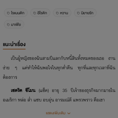
โรแมนติก
อีโรติก
หวาน
นิยายรัก
มาเฟีย
แนะนำเรื่อง
เป็นผู้หญิงของฉันสามปีแลกกับหนี้สินทั้งหมดของเธอ งาน
ง่าย ๆ แค่ทำให้ฉันพอใจในทุกค่ำคืน ทุกที่และทุกเวลาที่ฉัน
ต้องการ
เซดริค ซีโมน
(แซ็ค) อายุ 35 ปีเจ้าของธุรกิจมากมายใน
อเมริกา หล่อ ล่ำ แซบ อบอุ่น อารมณ์ดี แพรวพราว คือเขา
ฟาง หรง (ไอริส)
อายุ 28 ปี คุณหนูตกยาก ที่ต้องสู้ชีวิตเพื่อ
แสดงเพิ่มเติม