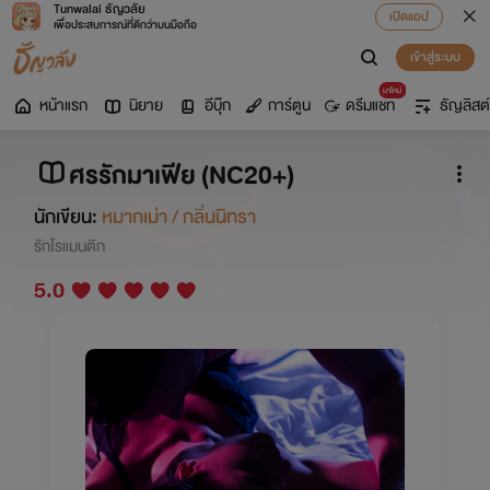
Tunwalai ธัญวลัย
เปิดแอป
เพื่อประสบการณ์ที่ดีกว่าบนมือถือ
เข้าสู่ระบบ
มาใหม่
หน้าแรก
นิยาย
อีบุ๊ก
การ์ตูน
ดรีมแชท
ธัญลิสต์
ศรรักมาเฟีย (NC20+)
นักเขียน:
หมากเม่า / กลิ่นนิทรา
รักโรแมนติก
5.0