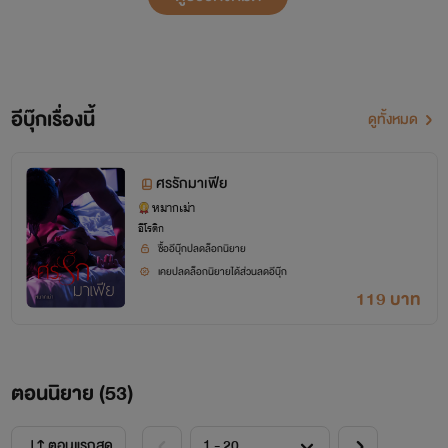
ผิดศีลธรรม โปรดใช้วิจารณญาณในการอ่าน
อิมเมจของตัวละครติดตามได้ที่เพจหมากเม่า นักเขียน นะคะ
อีบุ๊กเรื่องนี้
ดูทั้งหมด
สงวนลิขสิทธิ์ตามพระราชบัญญัติลิขสิทธิ์ พ.ศ.2537
ศรรักมาเฟีย
หมากเม่า
ห้ามคัดลอก หรือดัดแปลงส่วนใดส่วนหนึ่งของนิยาย รวมถึง
อีโรติก
ซื้ออีบุ๊กปลดล็อกนิยาย
การถ่ายภาพ เพื่อนำไปเผยแพร่ต่อ โดยไม่ได้รับอนุญาตเป็นลาย
เคยปลดล็อกนิยายได้ส่วนลดอีบุ๊ก
ลักษณ์อักษรจากผู้เขียน
119 บาท
ตอนนิยาย (
53
)
ตอนแรกสุด