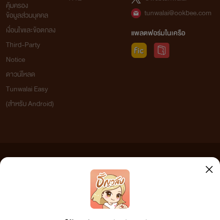
คุ้มครอง
tunwalai@ookbee.com
ข้อมูลส่วนบุคคล
เงื่อนไขและข้อตกลง
แพลตฟอร์มในเครือ
Third-Party
Notice
ดาวน์โหลด
Tunwalai Easy
(สำหรับ Android)
ข้อความที่ท่านได้อ่านจากเว็บไซต์นี้เกิดจากการเขียนโดยสาธารณชนและเผยแพร่โดยอัตโนมัติ ผู้ดูแล
เว็บไซต์แห่งนี้ไม่ได้เห็นด้วยและไม่ขอรับผิดชอบต่อข้อความใดๆ ทั้งสิ้น ดังนั้นผู้อ่านทุกท่านโปรดใช้
วิจารณญาณในการกลั่นกรองด้วยตนเอง และหากท่านพบข้อความใดๆ ที่ขัดต่อกฎหมายและศีลธรรม
กรุณาแจ้งมาที่ tunwalai@ookbee.com เพื่อทีมงานจะได้ดำเนินการในทันที ทั้งนี้ ทางเว็บไซต์ขอสงวน
ลิขสิทธิ์ตามพระราชบัญญัติลิขสิทธิ์ (ฉบับเพิ่มเติม) พ.ศ.2558