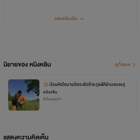
แสดงเพิ่มเติม
สวัสดีค่ะทุกคน
ขอฝากนิยายด้วยนะคะ
นิยายรักทั่วไปจะใช้นามปากกา Winter_wind
นิยายของ หนิงหลิน
ดูทั้งหมด
ส่วนนิยายจีนจะใช้นามปากกา หนิงหลิน
ป่วนหัวใจนายวิศวะตัวร้าย [ลงให้อ่านจนจบ]
หนิงหลิน
.
รักโรแมนติก
ขอบคุณทุกการสนับสนุนค่ะ
แสดงความคิดเห็น