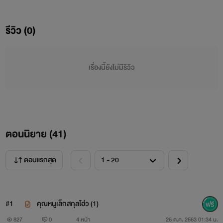
แรกพบ แต่น้ำใจของนางที่ช่วยเหลือเขากลับทำให้
รีวิว (0)
เขาประทับใจในตัวนางมากยิ่งกว่า
เรื่องนี้ยังไม่มีรีวิว
เมื่อสวรรค์ลิขิตให้ฮ่องเต้พระราชทานสมรสให้ มี
หรือที่เขาจะไม่คว้าไว้ พระชายาของจวิ้นอ๋องมีเพียง
นางเท่านั้น...คุณหนูเล็กจวนแม่ทัพโฮ่ว!
ตอนนิยาย (
41
)
ตั้งแต่เสียมารดาไปนางก็ไม่มีจิตใจจะ
ตอนแรกสุด
หยิบจับสิ่งใด หรือแม้แต่ถูกพี่สาวต่างมารดากลั่น
แกล้งนางก็ไม่มีอารมณ์ที่จะโต้ตอบเอาคืน ชีวิตช่าง
#1
คุณหนูเล็กสกุลโฮ่ว (1)
น่าเบื่อยิ่งนัก!
827
0
4 หน้า
26 ต.ค. 2563 01:34 น.