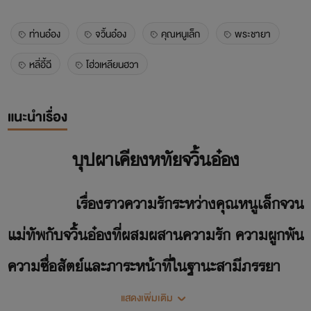
ท่านอ๋อง
จวิ้นอ๋อง
คุณหนูเล็ก
พระชายา
หลี่อี้ฉี
โฮ่วเหลียนฮวา
แนะนำเรื่อง
บุปผาเคียงหทัยจวิ้นอ๋อง
เรื่องราวความรักระหว่างคุณหนูเล็กจวน
แม่ทัพกับจวิ้นอ๋องที่ผสมผสานความรัก ความผูกพัน
ความซื่อสัตย์และภาระหน้าที่ในฐานะสามีภรรยา
แสดงเพิ่มเติม
จวิ้นอ๋องอย่างเขาตกหลุมรักนางเพียง