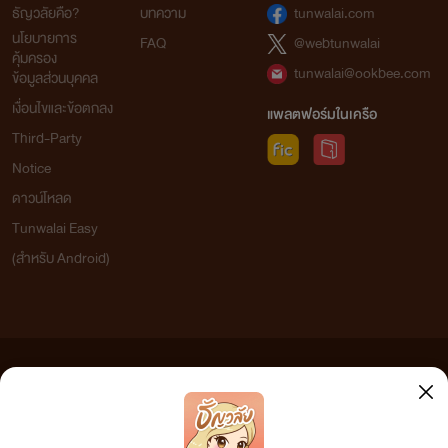
ธัญวลัยคือ?
บทความ
tunwalai.com
นโยบายการ
FAQ
@webtunwalai
คุ้มครอง
tunwalai@ookbee.com
ข้อมูลส่วนบุคคล
เงื่อนไขและข้อตกลง
แพลตฟอร์มในเครือ
Third-Party
Notice
ดาวน์โหลด
Tunwalai Easy
(สำหรับ Android)
ข้อความที่ท่านได้อ่านจากเว็บไซต์นี้เกิดจากการเขียนโดยสาธารณชนและเผยแพร่โดยอัตโนมัติ ผู้ดูแล
เว็บไซต์แห่งนี้ไม่ได้เห็นด้วยและไม่ขอรับผิดชอบต่อข้อความใดๆ ทั้งสิ้น ดังนั้นผู้อ่านทุกท่านโปรดใช้
วิจารณญาณในการกลั่นกรองด้วยตนเอง และหากท่านพบข้อความใดๆ ที่ขัดต่อกฎหมายและศีลธรรม
กรุณาแจ้งมาที่ tunwalai@ookbee.com เพื่อทีมงานจะได้ดำเนินการในทันที ทั้งนี้ ทางเว็บไซต์ขอสงวน