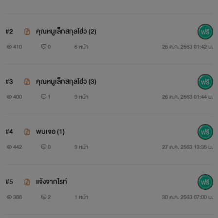
แต่ในคืนหนึ่งนางได้ช่วยเหลือบุรุษผู้
#2
คุณหนูเล็กสกุลโฮ่ว (2)
หนึ่ง เขาช่างเจ้าเล่ห์ยิ่งนัก แต่ใครจะรู้กันเล่าว่าเขา
410
0
6 หน้า
26 ต.ค. 2563 01:42 น.
คือ จวิ้นอ๋อง บุรุษที่ใคร ๆ ต่างก็ชื่นชมและใฝ่ฝันจะ
#3
คุณหนูเล็กสกุลโฮ่ว (3)
เป็นชายาเขานัก
400
1
9 หน้า
26 ต.ค. 2563 01:44 น.
ผิดกับนางที่สวรรค์ประทานเขามาให้
#4
พบเจอ (1)
โดยที่นางไม่ทันได้ตั้งตัว!
442
0
9 หน้า
27 ต.ค. 2563 13:35 น.
ใช่...นางไม่อยากแต่งกับเขา!
#5
แจ้งจากไรท์
จะให้นางแต่งกับบุรุษที่นางไม่รู้จักได้เช่น
388
2
1 หน้า
30 ต.ค. 2563 07:00 น.
ไรกัน!