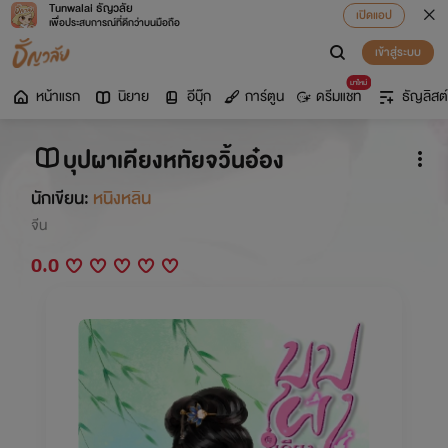
Tunwalai ธัญวลัย
เปิดแอป
เพื่อประสบการณ์ที่ดีกว่าบนมือถือ
เข้าสู่ระบบ
มาใหม่
หน้าแรก
นิยาย
อีบุ๊ก
การ์ตูน
ดรีมแชท
ธัญลิสต์
บุปผาเคียงหทัยจวิ้นอ๋อง
นักเขียน:
หนิงหลิน
จีน
0.0