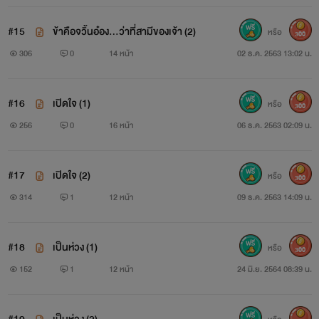
-หนิงหลิน-
#15
ข้าคือจวิ้นอ๋อง...ว่าที่สามีของเจ้า (2)
หรือ
300
306
0
14 หน้า
02 ธ.ค. 2563 13:02 น.
"นิยายเรื่องนี้แต่งจากจินตนาการของนักเขียน ไม่ได้
#16
เปิดใจ (1)
หรือ
300
ส่วนเกี่ยวข้องกับประวัติศาสตร์แต่อย่างใด"
256
0
16 หน้า
06 ธ.ค. 2563 02:09 น.
เป็นนิยายจีนเรื่องเเรกที่เขียน ฝากติดตามด้วยนะคะ
#17
เปิดใจ (2)
หรือ
300
314
1
12 หน้า
09 ธ.ค. 2563 14:09 น.
สามารถคอมเม้นท์ติชมได้เลยน้า ไรท์จะนำไป
ปรับปรุงค่ะ
#18
เป็นห่วง (1)
หรือ
300
152
1
12 หน้า
24 มิ.ย. 2564 08:39 น.
ขอบคุณทุกคนที่เข้ามาติดตามและอ่านเรื่องนี้ เป็น
กำลังใจให้กันเยอะ ๆ นะคะ