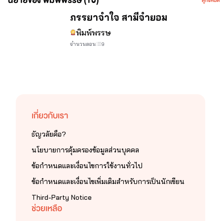
นิยายของ พิมพ์พรรษ (10)
ดูทั้งหมด
ภรรยาจำใจ สามีจำยอม
พิมพ์พรรษ
จำนวนตอน
9
ก่อนอื่นต้องบอกก่อนเลยว่าไรท์เปลี่ยนนามปากกาจาก 
Lalyblue มาเป็น 'พิมพ์พรรษ' นะคะ
ถ้าหากพบเห็นชื่อ Lalyblue ในหมวดของพิมพ์พรรษ จิได้
เกี่ยวกับเรา
ไม่ต๊กใจ
ธัญวลัยคือ?
นโยบายการคุ้มครองข้อมูลส่วนบุคคล
ชอบเขียนนิยายเป็นเซ็ตค่ะ ^^ เพราะไม่อยากให้นิยายจบ 
ข้อกำหนดและเงื่อนไขการใช้งานทั่วไป
555 (แบบนี้ก็มี) 
ข้อกำหนดและเงื่อนไขเพิ่มเติมสำหรับการเป็นนักเขียน
Third-Party Notice
ช่วยเหลือ