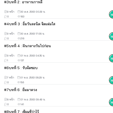
💙💙💙
#
3
บทที่ 2 : อาหารเกาหลี
ฝากติดตาม 'สวยร้ายสายรุก'
9 หน้า
30 ต.ค. 2563 00:29 น.
0
183
เรื่องราวของ ชลฉัตร กับ 'พัคซองจุน' พี่ชายของวีรันยา
#
4
บทที่ 3 : ยิ้มวันละนิด จิตแจ่มใส
จากเรื่อง 'สะดุดรักยมทูต' ค่าาา~~
9 หน้า
30 ต.ค. 2563 17:08 น.
😘😘😘
0
216
#
5
บทที่ 4 : ฝันกลางวันไปก่อน
9 หน้า
01 พ.ย. 2563 04:35 น.
1
137
#
6
บทที่ 5 : รับผิดชอบ
7 หน้า
01 พ.ย. 2563 08:29 น.
0
156
#
7
บทที่ 6 : ยืมมาควง
8 หน้า
01 พ.ย. 2563 09:49 น.
0
141
#
8
บทที่ 7 : เซียมซีว่าไว้