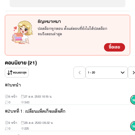
พัคซองจุน : ซองจุน
ทายาทเจ้าของ SL Entertainment หล่อ รวย สุภาพ ใจดี
ธัญเหมาเหมา
มารยาทงาม เป็นชายในฝันของสาวๆ
ปลดล็อกทุกตอน ตั้งแต่ตอนที่ยังไม่ได้ปลดล็อก
แต่ค่อนข้างถือตัวกับคนไม่สนิท และไม่ชอบเป็นฝ่ายถูกจีบ
จนถึงตอนล่าสุด
ซื้อเลย
ชลฉัตร : ฉัตร
ตอนนิยาย (21)
อดีตสาวแว่นสุดเฉิ่ม แต่งตัวเหมือนอาจารย์ฝ่ายปกครอง
ตอนแรกสุด
1 - 20
มีความสามารถด้านภาษาเกาหลี เป็นครูสอนพิเศษ
#
1
บทนำ
และล่ามเฉพาะกิจ ใจเย็นกับทุกเรื่อง ยกเว้นเรื่องของ 'เขา'
8 หน้า
💜💜💜💜💜
27 ต.ค. 2563 16:18 น.
0
343
ไรท์แอบกระโดดมาเปิดเรื่องใหม่อีกแล้ววว~
#
2
บทที่ 1 : เปลี่ยนแพ็คเก็จเผด็จศึก
ป.ล. รูปภาพเป็นเพียงอิมเมจในจินตนาการของผู้เขียนเท่านั้นนะคะ 
9 หน้า
28 ต.ค. 2563 08:32 น.
เนื้อเรื่องไม่ได้มีความเกี่ยวข้องใดๆ กับบุคคลในภาพ
0
225