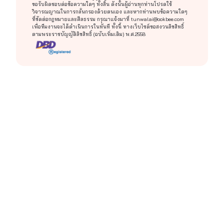
ขอรับผิดชอบต่อข้อความใดๆ ทั้งสิ้น ดังนั้นผู้อ่านทุกท่านโปรดใช้
วิจารณญาณในการกลั่นกรองด้วยตนเอง และหากท่านพบข้อความใดๆ
ที่ขัดต่อกฎหมายและศีลธรรม กรุณาแจ้งมาที่
tunwalai@ookbee.com
Facebook Page : พิมพ์พรรษ
เพื่อทีมงานจะได้ดำเนินการในทันที ทั้งนี้ ทางเว็บไซต์ขอสงวนลิขสิทธิ์
ตามพระราชบัญญัติลิขสิทธิ์ (ฉบับเพิ่มเติม) พ.ศ.2558
Facebook Writer : พิมพ์พรรษ ลาลี่บลู
[ช่องทางการติดตามข่าวสาร และหลังไมค์กับไรท์ค่ะ]