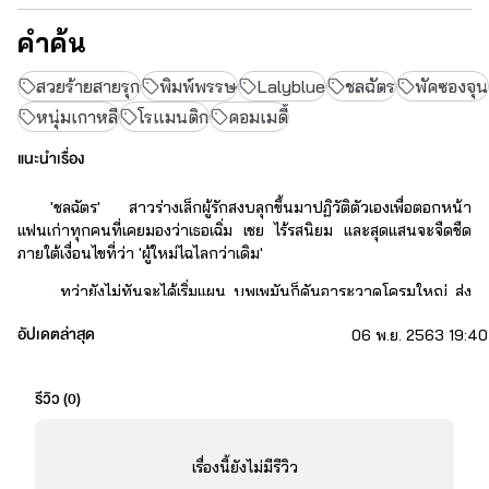
คำค้น
สวยร้ายสายรุก
พิมพ์พรรษ
Lalyblue
ชลฉัตร
พัคซองจุน
หนุ่มเกาหลี
โรแมนติก
คอมเมดี้
แนะนำเรื่อง
'ชลฉัตร' สาวร่างเล็กผู้รักสงบลุกขึ้นมาปฏิวัติตัวเองเพื่อตอกหน้า
แฟนเก่าทุกคนที่เคยมองว่าเธอเฉิ่ม เชย ไร้รสนิยม และสุดแสนจะจืดชืด 
ภายใต้เงื่อนไขที่ว่า 'ผู้ใหม่ไฉไลกว่าเดิม'
...ทว่ายังไม่ทันจะได้เริ่มแผน บุพเพมันก็ดันอาระวาดโครมใหญ่ ส่ง
ทายาทเจ้าของค่าย SL Entertainment บริษัทปั้นนักร้อง นักแสดง และ
อัปเดตล่าสุด
06 พ.ย. 2563 19:40
นางแบบชื่อดังของเกาหลี มาให้เธอแทะโลมถึงที่ แต่งานนี้มันไม่ได้ง่าย
อย่างที่คิด เพราะบรรดาชะนีนับสิบต่างก็มีเป้าหมายเช่นเดียวกับเธอ!
รีวิว (
0
)
"ถึงคราวโบกมือลาความสงบ เพื่อ 'รุก' คืบจีบชายในฝันให้ได้
ภายในสามเดือน!!"
เรื่องนี้ยังไม่มีรีวิว