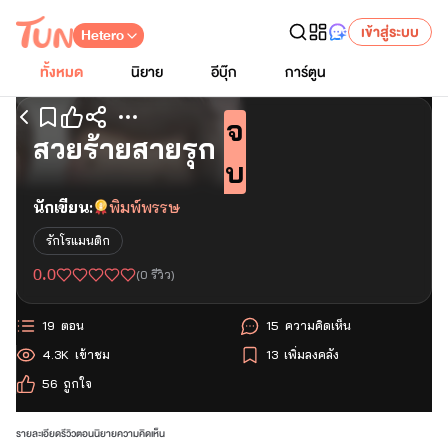
เข้าสู่ระบบ
Hetero
ทั้งหมด
นิยาย
อีบุ๊ก
การ์ตูน
จ
เริ่มอ่านตอนแรก
สวยร้ายสายรุก
บ
นักเขียน:
พิมพ์พรรษ
รักโรแมนติก
0.0
(
0
รีวิว)
19
ตอน
15
ความคิดเห็น
4.3K
เข้าชม
13
เพิ่มลงคลัง
56
ถูกใจ
รายละเอียด
รีวิว
ตอนนิยาย
ความคิดเห็น