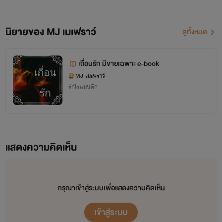
นิยายของ MJ เมเฟราว์
นักอ่านทุกๆคน ยินดีต้อนรับเข้าสู่โลก
ดูทั้งหมด
นิยายของ "เมยัฟเฟราว์" ซึ่งคำๆนี้มา
เถื่อนรัก มีขายเฉพาะ e-book
จากแปลว่านางสาว
MJ เมเฟราว์
รักโรแมนติก
ฝากกดไลค์ ติดตาม คอมเม้นท์กัน
แสดงความคิดเห็น
เยอะๆน้า ทุกอย่างคือกำลังใจในการ
ปั่นงานเขียน จุ๊บบบบ
กรุณาเข้าสู่ระบบเพื่อแสดงความคิดเห็น
เข้าสู่ระบบ