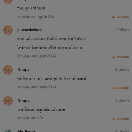
ขอบคุณมากนะคะ
จากตอน: แค่...ทุกวัน End
ตอบกลับ
justsasiwimol
6 ปีที่แล้ว
จะจบแล้ว เหรอคะ คิดถึงไรทนะ ถ้าเปิดเรื่อง
ใหม่บอกด้วยนะคะ จะไปกดติดตามไว้ก่อน
จากตอน: #คนนอกที่แท้จริง
ตอบกลับ
Noopla
6 ปีที่แล้ว
ซับซ้อนมากกกก แต่พี่ๆน่ารักจัง ปกป้องแม่
จากตอน: #คนนอกที่แท้จริง
ตอบกลับ
Noopla
6 ปีที่แล้ว
เรนนี่เริ่มน่าหงุดหงิดแล้วนะคะ
จากตอน: #ไม่แน่ใจ
ตอบกลับ
My Jigsaw
6 ปีที่แล้ว