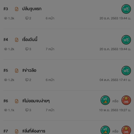
#3
ปล้นจูบแรก
เจมส์ เขาเรียนมหาวิทยาลัยปีสุดท้าย และเขาคือ' เสือ' ที่ผู้
1.3k
2
6 หน้า
20 ธ.ค. 2563 19:44 น.
หญิงอยากเข้าใกล้มากที่สุด แต่มีหนึ่งคนที่ดูเหมือนไม่อยากใกล้
#4
เรื่องวันนี้
เขาเสียเลย
1.2k
3
7 หน้า
20 ธ.ค. 2563 19:44 น.
#5
#ข่าวลือ
1.2k
2
6 หน้า
04 ต.ค. 2563 17:41 น.
#6
#ไม่ยอมจบง่ายๆ
หรือ
300
1.1k
3
7 หน้า
10 พ.ย. 2563 19:27 น.
#7
#สิ่งที่ต้องการ
หรือ
300