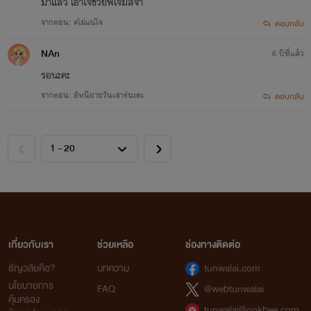
มาแล้ว เอาใจช่วยพี่เจมส์จ้า
จากตอน: #ไม่แน่ใจ
ตอบกลับ
NAn
6 ปีที่แล้ว
รอนะคะ
จากตอน: อัพนิยายวันเสาร์นะคะ
ตอบกลับ
เกี่ยวกับเรา
ช่วยเหลือ
ช่องทางติดต่อ
ธัญวลัยคือ?
บทความ
tunwalai.com
นโยบายการ
FAQ
@webtunwalai
คุ้มครอง
tunwalai@ookbee.com