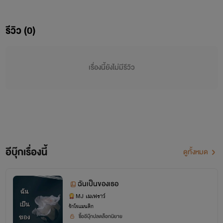
รีวิว (0)
เรื่องนี้ยังไม่มีรีวิว
เรนโบว์ สาวน้อยวัย 18 ที่กำลังจบชั้นมัธยมศึกษาตอนปลาย
อีบุ๊กเรื่องนี้
เพราะเขาคือแฟนของคนที่เธอรู้จัก และเขาคือคนที่ปล้นจูบไปจาก
ดูทั้งหมด
เธอ ตั้งแต่เรื่องนี้เธอยิ่งหนี เขายิ่งตามนี่สิ
ฉันเป็นของเธอ
MJ เมเฟราว์
รักโรแมนติก
ซื้ออีบุ๊กปลดล็อกนิยาย