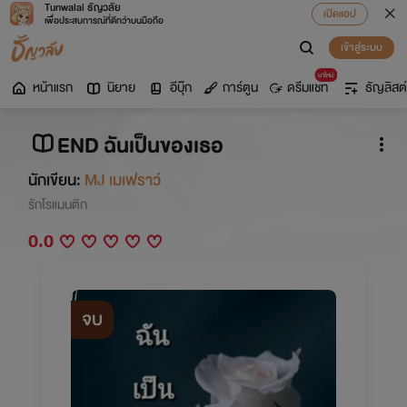
Tunwalai ธัญวลัย
เปิดแอป
เพื่อประสบการณ์ที่ดีกว่าบนมือถือ
เข้าสู่ระบบ
มาใหม่
หน้าแรก
นิยาย
อีบุ๊ก
การ์ตูน
ดรีมแชท
ธัญลิสต์
END ฉันเป็นของเธอ
นักเขียน:
MJ เมเฟราว์
รักโรแมนติก
0.0
จบ