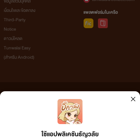
ข้อมูลส่วนบุคคล
เงื่อนไขและข้อตกลง
แพลตฟอร์มในเครือ
Third-Party
Notice
ดาวน์โหลด
Tunwalai Easy
(สำหรับ Android)
ข้อความที่ท่านได้อ่านจากเว็บไซต์นี้เกิดจากการเขียนโดยสาธารณชนและเผยแพร่โดยอัตโนมัติ ผู้ดูแล
เว็บไซต์แห่งนี้ไม่ได้เห็นด้วยและไม่ขอรับผิดชอบต่อข้อความใดๆ ทั้งสิ้น ดังนั้นผู้อ่านทุกท่านโปรดใช้
วิจารณญาณในการกลั่นกรองด้วยตนเอง และหากท่านพบข้อความใดๆ ที่ขัดต่อกฎหมายและศีลธรรม
กรุณาแจ้งมาที่ tunwalai@ookbee.com เพื่อทีมงานจะได้ดำเนินการในทันที ทั้งนี้ ทางเว็บไซต์ขอสงวน
ลิขสิทธิ์ตามพระราชบัญญัติลิขสิทธิ์ (ฉบับเพิ่มเติม) พ.ศ.2558
ใช้แอปพลิเคชันธัญวลัย