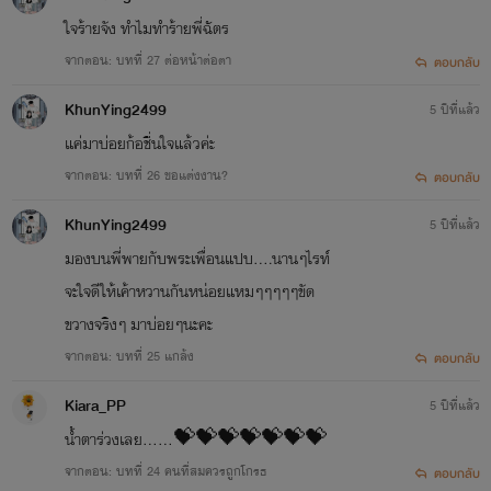
ใจร้ายจัง ทำไมทำร้ายพี่ฉัตร
จากตอน: บทที่ 27 ต่อหน้าต่อตา
ตอบกลับ
KhunYing2499
5 ปีที่แล้ว
แค่มาบ่อยก้อชื่นใจแล้วค่ะ
จากตอน: บทที่ 26 ขอแต่งงาน?
ตอบกลับ
KhunYing2499
5 ปีที่แล้ว
มองบนพี่พายกับพระเพื่อนแปบ....นานๆไรท์
จะใจดีให้เค้าหวานกันหน่อยแหมๆๆๆๆๆขัด
ขวางจริงๆ มาบ่อยๆนะคะ
จากตอน: บทที่ 25 แกล้ง
ตอบกลับ
Kiara_PP
5 ปีที่แล้ว
น้ำตาร่วงเลย......💝💝💝💝💝💝💝
จากตอน: บทที่ 24 คนที่สมควรถูกโกรธ
ตอบกลับ