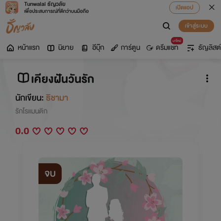
Tunwalai ธัญวลัย
เปิดแอป
เพื่อประสบการณ์ที่ดีกว่าบนมือถือ
เข้าสู่ระบบ
มาใหม่
หน้าแรก
นิยาย
อีบุ๊ก
การ์ตูน
ดรีมแชท
ธัญลิสต์
เคียงฝันวันรัก
นักเขียน:
ธิชามา
รักโรแมนติก
0.0
จบ