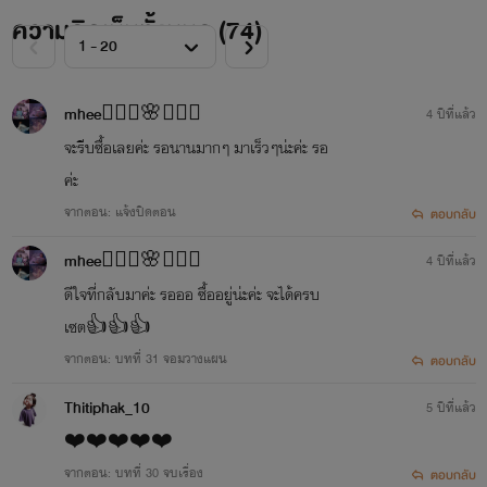
ความคิดเห็นทั้งหมด (
74
)
mhee🧚🏼‍♀️🌸🧚🏼‍♀️
4 ปีที่แล้ว
จะรีบซื้อเลยค่ะ รอนานมากๆ มาเร็วๆน่ะค่ะ รอ
ค่ะ
จากตอน: แจ้งปิดตอน
ตอบกลับ
mhee🧚🏼‍♀️🌸🧚🏼‍♀️
4 ปีที่แล้ว
ดีใจที่กลับมาค่ะ รอออ ซื้ออยู่น่ะค่ะ จะได้ครบ
เซต👍👍👍
จากตอน: บทที่ 31 จอมวางแผน
ตอบกลับ
Thitiphak_10
5 ปีที่แล้ว
❤️❤️❤️❤️❤️
จากตอน: บทที่ 30 จบเรื่อง
ตอบกลับ