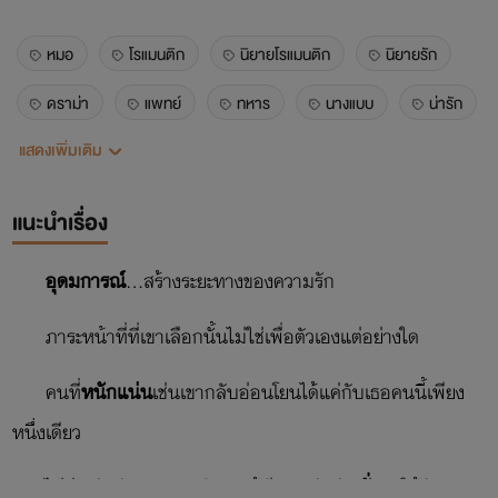
หมอ
โรแมนติก
นิยายโรแมนติก
นิยายรัก
ดราม่า
แพทย์
ทหาร
นางแบบ
น่ารัก
แสดงเพิ่มเติม
โรแมนติค
นิยายรักโรแมนติค
แนะนำเรื่อง
อุดมการณ์
...สร้างระยะทางของความรัก
ภาระหน้าที่ที่เขาเลือกนั้นไม่ใช่เพื่อตัวเองแต่อย่างใด
คนที่
หนักแน่น
เช่นเขากลับอ่อนโยนได้แค่กับเธอคนนี้เพียง
หนึ่งเดียว
ไม่ต่างกันกับเธอ...หญิงสาวผู้มีความรักอัน
มั่นคง
ให้กับเขา