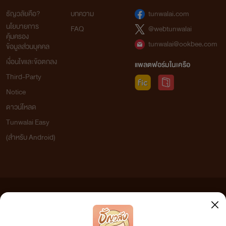
ธัญวลัยคือ?
บทความ
tunwalai.com
นโยบายการ
FAQ
@webtunwalai
คุ้มครอง
tunwalai@ookbee.com
ข้อมูลส่วนบุคคล
เงื่อนไขและข้อตกลง
แพลตฟอร์มในเครือ
Third-Party
Notice
ดาวน์โหลด
Tunwalai Easy
(สำหรับ Android)
ข้อความที่ท่านได้อ่านจากเว็บไซต์นี้เกิดจากการเขียนโดยสาธารณชนและเผยแพร่โดยอัตโนมัติ ผู้ดูแล
เว็บไซต์แห่งนี้ไม่ได้เห็นด้วยและไม่ขอรับผิดชอบต่อข้อความใดๆ ทั้งสิ้น ดังนั้นผู้อ่านทุกท่านโปรดใช้
วิจารณญาณในการกลั่นกรองด้วยตนเอง และหากท่านพบข้อความใดๆ ที่ขัดต่อกฎหมายและศีลธรรม