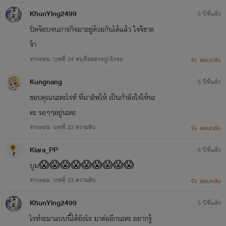
KhunYing2499
5 ปีที่แล้ว
ปิดจ๊อบจบภารกิจมาอยู่ด้วยกันได้แล้ว ใจจิขาด
จ้า
จากตอน: บทที่ 24 คนที่สมควรถูกโกรธ
ตอบกลับ
Kungnang
5 ปีที่แล้ว
ขอบคุณนะคะไรท์ ที่มาอัพให้ เป็นกำลังใจให้นะ
คะ รอๆๆอยู่นะคะ
จากตอน: บทที่ 23 ความลับ
ตอบกลับ
Kiara_PP
5 ปีที่แล้ว
บูม😱😱😱😱😱😱😱😱😱
จากตอน: บทที่ 23 ความลับ
ตอบกลับ
KhunYing2499
5 ปีที่แล้ว
ไรท์จะมาแบบนี้ได้ยังไง มาต่ออีกนะคะ อยากรู้