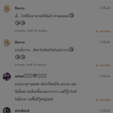
Bucca
5 ปีที่แล้ว
เย้...ไรท์มึเวลามาลงให้แล้ว ตามมมมม😘
😘😘
จากตอน: บทที่ 30 จบเรื่อง
ตอบกลับ
Bucca
5 ปีที่แล้ว
มาแน้วววว...คิดว่าไรท์เทกันไปแน้วววว😘
😘😘
จากตอน: บทที่ 29 สองเรา
ตอบกลับ
mhee🧚🏼‍♀️🌸🧚🏼‍♀️
5 ปีที่แล้ว
มาแบบจุกๆเลยค่ะ ต่อไปก็ขอเป็น ebook เลย
ได้มั้ยค่ะ รอเรื่องนี้นานมากกกกก แต่ก็รู้ว่าไรท์
ไม่มีเวลา รอซื้ออีบุ๊คอยู่น่ะค่ะ
ตอบกลับ
อาบจันทร์
5 ปีที่แล้ว