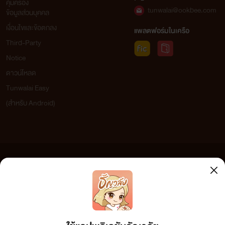
คุ้มครอง
tunwalai@ookbee.com
ข้อมูลส่วนบุคคล
เงื่อนไขและข้อตกลง
แพลตฟอร์มในเครือ
Third-Party
Notice
ดาวน์โหลด
Tunwalai Easy
(สำหรับ Android)
ข้อความที่ท่านได้อ่านจากเว็บไซต์นี้เกิดจากการเขียนโดยสาธารณชนและเผยแพร่โดยอัตโนมัติ ผู้ดูแล
เว็บไซต์แห่งนี้ไม่ได้เห็นด้วยและไม่ขอรับผิดชอบต่อข้อความใดๆ ทั้งสิ้น ดังนั้นผู้อ่านทุกท่านโปรดใช้
วิจารณญาณในการกลั่นกรองด้วยตนเอง และหากท่านพบข้อความใดๆ ที่ขัดต่อกฎหมายและศีลธรรม
กรุณาแจ้งมาที่ tunwalai@ookbee.com เพื่อทีมงานจะได้ดำเนินการในทันที ทั้งนี้ ทางเว็บไซต์ขอสงวน
ลิขสิทธิ์ตามพระราชบัญญัติลิขสิทธิ์ (ฉบับเพิ่มเติม) พ.ศ.2558