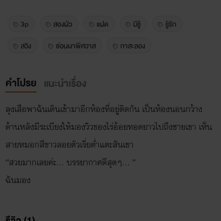
3p
สองผัว
แฝด
มีชู้
ชู้รัก
สวิง
ซ่อนเงาพิศวาส
กาสะลอง
คำโปรย
แนะนำเรื่อง
ลุงเสือพาฉันเดินเข้ามาอีกห้องที่อยู่ติดกัน เป็นห้องนอนกว้าง
ด้านหลังมีระเบียงให้มองวิวของไร่อ้อยทอดยาวไปถึงชายเขา เห็น
สายหมอกสีขาวลอยตัวเรี่ยต่ำแตะสันเขา
“สวยมากเลยค่ะ… บรรยากาศดีสุดๆ… ”
ฉันมอง
รีวิว (1)