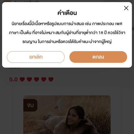
Tunwalai ธัญวลัย
เปิดแอป
เพื่อประสบการณ์ที่ดีกว่าบนมือถือ
คำเตือน
เข้าสู่ระบบ
นิยายเรื่องนี้มีเนื้อหาหรือรูปแบบการนำเสนอ เช่น ภาพประกอบ เพศ
มาใหม่
หน้าแรก
นิยาย
อีบุ๊ก
การ์ตูน
ดรีมแชท
ธัญลิสต์
ภาษา เป็นต้น ที่อาจไม่เหมาะสมกับผู้อ่านที่อายุต่ำกว่า 18 ปี ควรใช้วิจา
รณญาน ในการอ่านหรือควรได้รับคำแนะนำจากผู้ใหญ่
ซ่อนเงาพิศวาส (จัดหนัก)
ยกเลิก
ตกลง
นักเขียน:
กาสะลอง.
อีโรติก
5.0
จบ