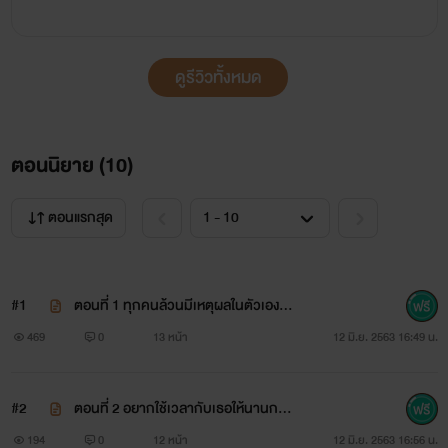
ดูรีวิวทั้งหมด
ตอนนิยาย (
10
)
ตอนแรกสุด
ความสัมพันธ์ของความรักในรูปแบบชายรักชายจะมั่นคงได้สักแค่
ไหนกันเชียว? ถ้าต่างคนต่างไม่ไว้ใจกัน
#1
ตอนที่ 1 ทุกคนล้วนมีเหตุผลในตัวเองเส
มอ
469
0
13 หน้า
12 มิ.ย. 2563 16:49 น.
อชิรา...ดาราหนุ่มในซีรีส์วายคนดังที่แอบมีความสัมพันธ์ลับ ๆ
กับคนที่ขึ้นชื่อว่าเป็นเพื่อนสนิทในวงการบันเทิงอย่าง..คิมทัน และ
#2
ตอนที่ 2 อยากใช้เวลากับเธอให้นานกว่า
นี้
ความรักของเขาจะไม่มีปัญหาอะไรเลยถ้าไม่มีบุคคลที่สาม
194
0
12 หน้า
12 มิ.ย. 2563 16:56 น.