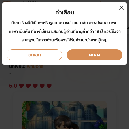
Tunwalai ธัญวลัย
เปิดแอป
เพื่อประสบการณ์ที่ดีกว่าบนมือถือ
คำเตือน
เข้าสู่ระบบ
นิยายเรื่องนี้มีเนื้อหาหรือรูปแบบการนำเสนอ เช่น ภาพประกอบ เพศ
มาใหม่
หน้าแรก
นิยาย
อีบุ๊ก
การ์ตูน
ดรีมแชท
ธัญลิสต์
ภาษา เป็นต้น ที่อาจไม่เหมาะสมกับผู้อ่านที่อายุต่ำกว่า 18 ปี ควรใช้วิจา
รณญาน ในการอ่านหรือควรได้รับคำแนะนำจากผู้ใหญ่
[END] My อชิรา [ ไม่ติดเหรียญ ]
#MyAshira
ยกเลิก
ตกลง
นักเขียน:
พายอาร์
Y
5.0