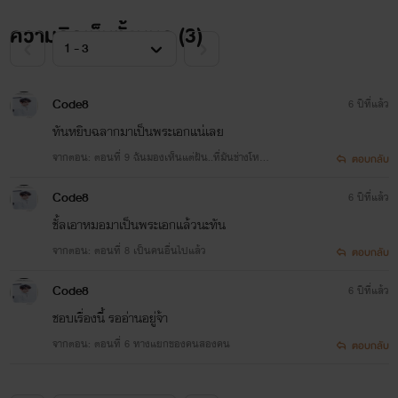
ความคิดเห็นทั้งหมด (
3
)
2.ในหัวใจ
Code8
6 ปีที่แล้ว
ทันหยิบฉลากมาเป็นพระเอกแน่เลย
จากตอน: ตอนที่ 9 ฉันมองเห็นแต่ฝัน..ที่มันช่างโหดร้
ตอบกลับ
าย
3.ไฟรักสลักร้าย
Code8
6 ปีที่แล้ว
ชั้ลเอาหมอมาเป็นพระเอกแล้วนะทัน
จากตอน: ตอนที่ 8 เป็นคนอื่นไปแล้ว
ตอบกลับ
Code8
6 ปีที่แล้ว
4.บ่วงรักมายาหัวใจ
ชอบเรื่องนี้ รออ่านอยู่จ้า
จากตอน: ตอนที่ 6 ทางแยกของคนสองคน
ตอบกลับ