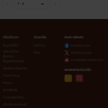
5.Myอชิรา
เกี่ยวกับเรา
ช่วยเหลือ
ช่องทางติดต่อ
สามารถติดตามฉบับเต็มได้ใน
ธัญวลัยคือ?
บทความ
tunwalai.com
นโยบายการ
รูปแบบ E-Book
FAQ
@webtunwalai
คุ้มครอง
tunwalai@ookbee.com
ข้อมูลส่วนบุคคล
ที่ www.mebmarket.com
เงื่อนไขและข้อตกลง
แพลตฟอร์มในเครือ
Third-Party
Notice
ขอบคุณทุกคนที่สนับสนุนและ
ดาวน์โหลด
Tunwalai Easy
ติดตามมาตลอดนะคะ
(สำหรับ Android)