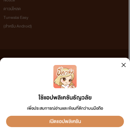
Notice
ดาวน์โหลด
Tunwalai Easy
(สำหรับ Android)
ข้อความที่ท่านได้อ่านจากเว็บไซต์นี้เกิดจากการเขียนโดยสาธารณชนและเผยแพร่โดยอัตโนมัติ ผู้ดูแล
เว็บไซต์แห่งนี้ไม่ได้เห็นด้วยและไม่ขอรับผิดชอบต่อข้อความใดๆ ทั้งสิ้น ดังนั้นผู้อ่านทุกท่านโปรดใช้
วิจารณญาณในการกลั่นกรองด้วยตนเอง และหากท่านพบข้อความใดๆ ที่ขัดต่อกฎหมายและศีลธรรม
กรุณาแจ้งมาที่ tunwalai@ookbee.com เพื่อทีมงานจะได้ดำเนินการในทันที ทั้งนี้ ทางเว็บไซต์ขอสงวน
ลิขสิทธิ์ตามพระราชบัญญัติลิขสิทธิ์ (ฉบับเพิ่มเติม) พ.ศ.2558
ใช้แอปพลิเคชันธัญวลัย
เพื่อประสบการณ์อ่านและเขียนที่ดีกว่าบนมือถือ
เปิดแอปพลิเคชัน