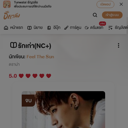
Tunwalai ธัญวลัย
เปิดแอป
เพื่อประสบการณ์ที่ดีกว่าบนมือถือ
เข้าสู่ระบบ
มาใหม่
หน้าแรก
นิยาย
อีบุ๊ก
การ์ตูน
ดรีมแชท
ธัญลิสต์
รักเก่า(NC+)
นักเขียน:
Feel The Sun
ดราม่า
5.0
จบ