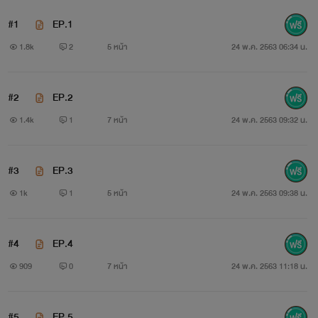
-รูปภาพ ชื่อและสถานที่ ไม่มีส่วนเกี่ยวข้องกับนิยาย ใช้เพื่อ
#1
EP.1
อรรถรสในการอ่าน #ขออนุญาตเจ้าของภาพด้วยครับ
1.8k
2
5 หน้า
24 พ.ค. 2563 06:34 น.
-ห้ามคัดลอก หรือแก้ไขเด็ดขาด
#2
EP.2
-นิยายอาจมีเนื้อหาข้างรุนแรงหรือคำหยาบคาย โปรดใช้
1.4k
1
7 หน้า
24 พ.ค. 2563 09:32 น.
วิจารณญาณในการอ่าน
#3
EP.3
1k
1
5 หน้า
24 พ.ค. 2563 09:38 น.
เป็นเพียงนักเขียนมือสมัครเล่น
หากมีข้อผิดพลาดประการใด ขออภัย ณ ที่นี่ด้วยครับ
#4
EP.4
909
0
7 หน้า
24 พ.ค. 2563 11:18 น.
ต่อไปไรท์จะงดใช้รูปศิลปินเป็นอิมเมจน่ะครับ เนื่องจากไรท์
#5
EP.5