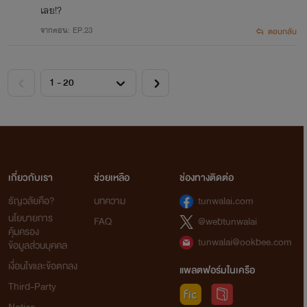
เลย!?
จากตอน: EP.23
ตอบกลับ
เกี่ยวกับเรา
ช่วยเหลือ
ช่องทางติดต่อ
ธัญวลัยคือ?
บทความ
tunwalai.com
นโยบายการ
FAQ
@webtunwalai
คุ้มครอง
tunwalai@ookbee.com
ข้อมูลส่วนบุคคล
เงื่อนไขและข้อตกลง
แพลตฟอร์มในเครือ
Third-Party