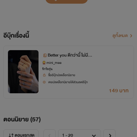
“ หู้ยยย นี่ยังรู้ใจไม่เปลี่ยนเลยนะ ว่าลิณชอบกินส้มอ่ะ “
อีบุ๊กเรื่องนี้
ดูทั้งหมด
“ อือ .. “
“ ดีขนาดนี้ หาที่ไหนไม่ได้แล้วนะเนี่ยยย >< “
Better you ดีกว่านี้ ไม่มีอี
กแล้ว
mini_mee
“ ถ้าดีขนาดนี้ ไม่เอาเป็นผัวเลยอ่ะ -__- “
รักวัยรุ่น
ซื้ออีบุ๊กปลดล็อกนิยาย
ลลิณ
เคยปลดล็อกนิยายได้ส่วนลดอีบุ๊ก
149 บาท
ตอนนิยาย (
57
)
ตอนแรกสุด