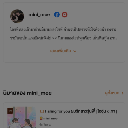
mini_mee
ใครที่หลงเข้ามาอ่านนิยายของไรท์ อ่านจบไปตรวจหัวใจด้วยน้า เพราะ
ว่ามันจะเต้นแรงผิดปกติค่ะ! >< นิยายของไรท์ทุกเรื่อง เน้นฟีลกู๊ด อ่าน
แล้วหัวใจเต้นแรง ตัวเบา ๆ ยิ้มแก้มแตกค่ะ ไม่เน้นความดราม่าใดใด
แสดงเพิ่มเติม
เพราะว่าทุกวันนี้ ชีวิตเราก็มีเรื่องเครียดมากพอแล้ว มาอ่านนิยายเพื่อน
ฮีลใจตัวเองกันค่ะ :)
นิยายของ mini_mee
ดูทั้งหมด
Falling for you ผมรักสาวรุ่นพี่ [ ไออุ่น x เภา ]
จบ
mini_mee
รักวัยรุ่น