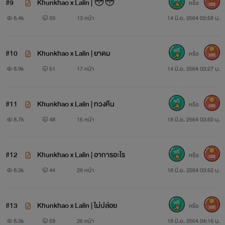
เนื้อหา ไม่ว่าจะกรณีใดใดก็ตามม โปรดเห็นใจด้วย โอเค๊เนาะ :)))
#9
Khunkhao x Lalin | 😳😳
หรือ
300
8.4k
59
13 หน้า
14 มิ.ย. 2564 02:58 น.
*** รูปบุคคลในนิยายเกิดขึ้นจากจินตการของคนเขียนล้วนๆ
คุณสุลักษณ์ขอบคุณค่ะ .
#10
Khunkhao x Lalin | ยาดม
หรือ
300
8.9k
51
17 หน้า
14 มิ.ย. 2564 03:27 น.
🤘🏻💕🥰
#ขุนเขาลลิณ
#11
Khunkhao x Lalin | ทวงคืน
หรือ
300
8.7k
48
15 หน้า
18 มิ.ย. 2564 03:50 น.
💚💚💚💚💚
#12
Khunkhao x Lalin | อาการอะไร
หรือ
300
8.3k
44
28 หน้า
18 มิ.ย. 2564 03:52 น.
#13
Khunkhao x Lalin | ไม่ปล่อย
หรือ
300
8.3k
59
26 หน้า
18 มิ.ย. 2564 04:15 น.