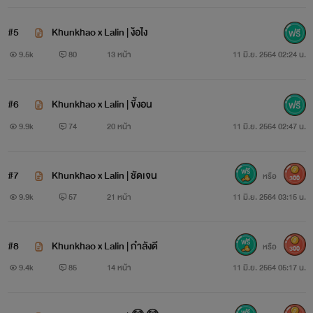
“ อย่าบ่นนน “
#5
Khunkhao x Lalin | ง้อไง
“ แล้วถ้าไม่มีขุน จะหาอะไรเจอป่ะ “
9.5k
80
13 หน้า
11 มิ.ย. 2564 02:24 น.
“ ก็ลิณไม่ได้คิดว่า ชีวิตนี้จะไม่มีขุน “
#6
Khunkhao x Lalin | ขี้งอน
เอาลูกเอา !! เอาเลยลู๊กกก
9.9k
74
20 หน้า
11 มิ.ย. 2564 02:47 น.
เรื่องเป็นเรื่องแรก ที่เริ่มต้นเข้าสู่รุ่นลูกแล้วจ้าาา หวังว่าทุก
คนจะรักจะชอบกันน๊าาาา แอบบอกก่อนว่า เรื่องนี้แทบจะไม่มี
#7
Khunkhao x Lalin | ชัดเจน
หรือ
300
ดราม่า แทบจะไม่มีฉากร้องไห้ มีแค่ อ่อย อ่อย แล้วก็ อ่อยยยยย
9.9k
57
21 หน้า
11 มิ.ย. 2564 03:15 น.
กดติดตามเล้ยยยย!!
#8
Khunkhao x Lalin | กำลังดี
หรือ
300
ปล.เนื้อหาในนิยายไรด์ใช่สมองอันน้อยนิดบวกกับความมโน
9.4k
85
14 หน้า
11 มิ.ย. 2564 05:17 น.
ส่วนตัวคิดเรื่องนี้คนเดียวทั้งหมด เพราะงั้น ไม่อนุญาตให้คัดลอก