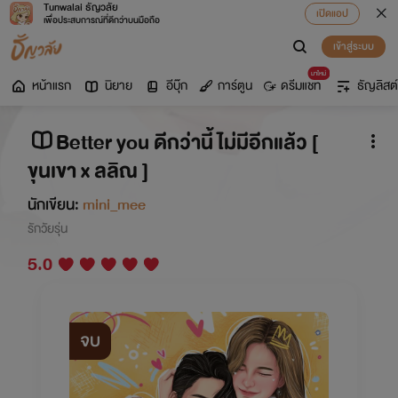
Tunwalai ธัญวลัย
เปิดแอป
เพื่อประสบการณ์ที่ดีกว่าบนมือถือ
เข้าสู่ระบบ
มาใหม่
หน้าแรก
นิยาย
อีบุ๊ก
การ์ตูน
ดรีมแชท
ธัญลิสต์
Better you ดีกว่านี้ ไม่มีอีกแล้ว [
ขุนเขา x ลลิณ ]
นักเขียน:
mini_mee
รักวัยรุ่น
5.0
จบ