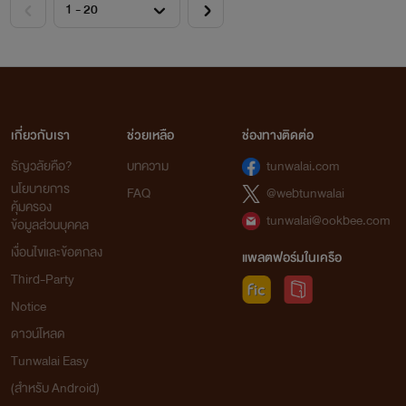
เกี่ยวกับเรา
ช่วยเหลือ
ช่องทางติดต่อ
ธัญวลัยคือ?
บทความ
tunwalai.com
นโยบายการ
FAQ
@webtunwalai
คุ้มครอง
tunwalai@ookbee.com
ข้อมูลส่วนบุคคล
เงื่อนไขและข้อตกลง
แพลตฟอร์มในเครือ
Third-Party
Notice
ดาวน์โหลด
Tunwalai Easy
(สำหรับ Android)