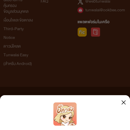
FAQ
@webtunwalai
คุ้มครอง
tunwalai@ookbee.com
ข้อมูลส่วนบุคคล
เงื่อนไขและข้อตกลง
แพลตฟอร์มในเครือ
Third-Party
Notice
ดาวน์โหลด
Tunwalai Easy
(สำหรับ Android)
ข้อความที่ท่านได้อ่านจากเว็บไซต์นี้เกิดจากการเขียนโดยสาธารณชนและเผยแพร่โดยอัตโนมัติ ผู้ดูแล
เว็บไซต์แห่งนี้ไม่ได้เห็นด้วยและไม่ขอรับผิดชอบต่อข้อความใดๆ ทั้งสิ้น ดังนั้นผู้อ่านทุกท่านโปรดใช้
วิจารณญาณในการกลั่นกรองด้วยตนเอง และหากท่านพบข้อความใดๆ ที่ขัดต่อกฎหมายและศีลธรรม
กรุณาแจ้งมาที่ tunwalai@ookbee.com เพื่อทีมงานจะได้ดำเนินการในทันที ทั้งนี้ ทางเว็บไซต์ขอสงวน
ลิขสิทธิ์ตามพระราชบัญญัติลิขสิทธิ์ (ฉบับเพิ่มเติม) พ.ศ.2558