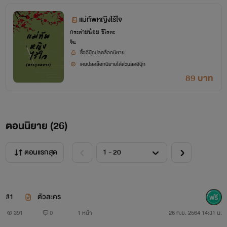
"จับเจ้าทำสามียังไงล่ะหึๆ"
แม่ทัพหญิงไร้ใจ
กระต่ายน้อย ชิโรตะ
จีน
"ไม่น่าาาาา!!!"
ซื้ออีบุ๊กปลดล็อกนิยาย
เคยปลดล็อกนิยายได้ส่วนลดอีบุ๊ก
"หึๆมาเป็นของข้าเถอะ"
89 บาท
"ม่ายยยยบย!!!!"
ตอนนิยาย (
26
)
ตอนแรกสุด
#1
ตัวละคร
391
0
1 หน้า
26 ก.ย. 2564 14:31 น.