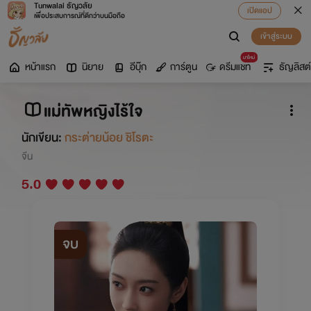
Tunwalai ธัญวลัย
เปิดแอป
เพื่อประสบการณ์ที่ดีกว่าบนมือถือ
เข้าสู่ระบบ
มาใหม่
หน้าแรก
นิยาย
อีบุ๊ก
การ์ตูน
ดรีมแชท
ธัญลิสต์
แม่ทัพหญิงไร้ใจ
นักเขียน:
กระต่ายน้อย ชิโรตะ
จีน
5.0
จบ