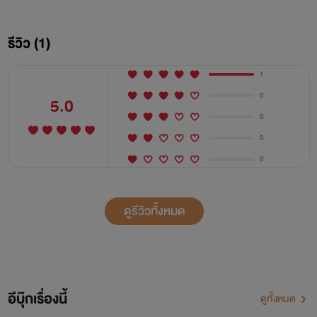
"เจ้าจะร้องไห้ไปทำไมเป็นสามีข้าไม่ดีอย่างนั้นหรือ"
"ก็ข้ายังไม่อยากแต่งงานนี้"
รีวิว (1)
"เจ้าต้องแต่งถ้าไม่แต่ข้าจะต้องตายพอข้าตายทหารคนอื่นๆก็
1
หมดขวัญกำลังใจที่จะสู้รบเจ้าอยากแพ้เช่นนั้นหรือ"
0
5.0
0
"ถึงอย่างนั้นก็แค่แต่งเฉยๆไม่เข้าหอได้หรือไม่"
0
0
"ไม่ได้!"
"ฮืออออๆไม่เอานะ"
ดูรีวิวทั้งหมด
"ต้องเอาแล้วเจ้าต้องเป็นของข้า!!"
แควกกกก!!!
อีบุ๊กเรื่องนี้
ดูทั้งหมด
"อ๊ากกกกท่านแม่ทัพท่านจะทำอันใด"