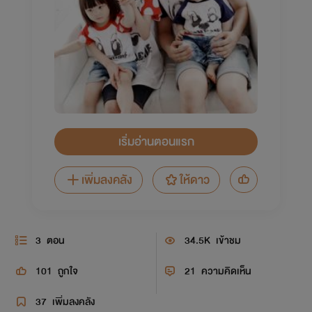
เริ่มอ่านตอนแรก
เพิ่มลงคลัง
ให้ดาว
3
ตอน
34.5K
เข้าชม
101
ถูกใจ
21
ความคิดเห็น
37
เพิ่มลงคลัง