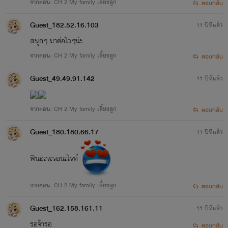
-อาจมีฉาก NC เล็กน้อย
จากตอน: CH 2 My family เลี้ยงลูก
ตอบกลับ
Guest_182.52.16.103
11 ปีที่แล้ว
สนุกๆ มาต่อไวๆน่ะ
จากตอน: CH 2 My family เลี้ยงลูก
ตอบกลับ
Guest_49.49.91.142
11 ปีที่แล้ว
จากตอน: CH 2 My family เลี้ยงลูก
ตอบกลับ
Guest_180.180.66.17
11 ปีที่แล้ว
ฟินอ่ะจะรอนะไรท์
จากตอน: CH 2 My family เลี้ยงลูก
ตอบกลับ
Guest_162.158.161.11
11 ปีที่แล้ว
รอจ้ารอ
ตอบกลับ