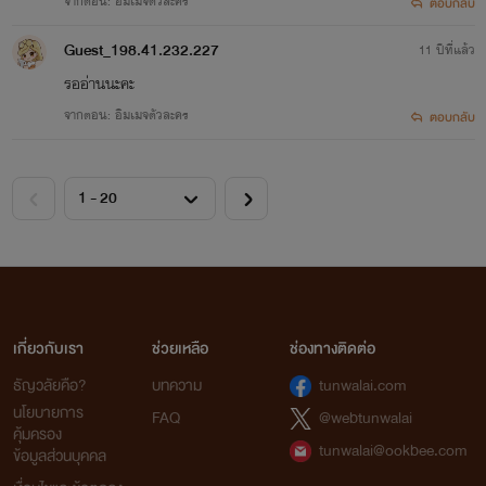
จากตอน: อิมเมจตัวละคร
ตอบกลับ
Guest_198.41.232.227
11 ปีที่แล้ว
รออ่านนะคะ
จากตอน: อิมเมจตัวละคร
ตอบกลับ
เกี่ยวกับเรา
ช่วยเหลือ
ช่องทางติดต่อ
ธัญวลัยคือ?
บทความ
tunwalai.com
นโยบายการ
FAQ
@webtunwalai
คุ้มครอง
tunwalai@ookbee.com
ข้อมูลส่วนบุคคล