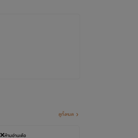
บบผลงานของใคร!
บางเหตุการณ์ บางสถานที่ ชื่อจังหวัด
ฟินกูล่าจะเอาเรื่อง
ตามกฎหมาย!
ดูทั้งหมด
์ ❌ห้ามอ่านเด้อ
สุ
จบ