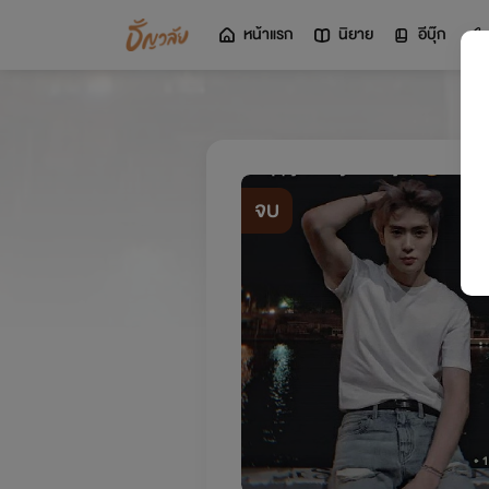
หน้าแรก
นิยาย
อีบุ๊ก
จบ