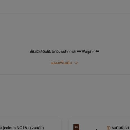
"หนูไม่อยากรับอะไรจากคนเห็นแก่ตัวอย่างคุณ!"
🙏สวัสดีฮับ🙏 ไรท์มีนามปากกาว่า ➡️'ฟินกูล่า~'⬅️
แสดงเพิ่มเติม
⬇️
าระของไรท์เอง มิเคยนำของผู้ใดมาดัดแปลงย้ำนะคะ! ❌
ไม่เคยนำของผู้ใดมาดัดแปลง หรือ! ลอกเลียนแ
ประเทศ อาจไม่มีอยู่จริง! เพราะ '
มันคือการจินตนาการค่ะ!
'
มลอกเลียนแบบ หรือ! นำผลงานของฟินกูล่าไปดัดแปลงหรือก๊อปไปเป็นของตัวเอง เด็ดขาด!!
มิเช่นนั้นทาง
📚📔📒📑📓📙📘📗📜📰📖📕
ก jealous NC18+ (จบแล้ว)
รอคิวรีไรท
จบ