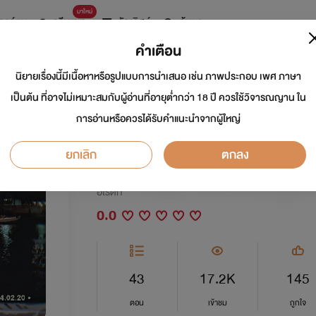
มาใหม่
การ์ตูน
ดรีมแชท
ธัญลิสต์
ค้นหา
คำเตือน
นิยายเรื่องนี้มีเนื้อหาหรือรูปแบบการนำเสนอ เช่น ภาพประกอบ เพศ ภาษา
(Dark moon) แอบรัก
เป็นต้น ที่อาจไม่เหมาะสมกับผู้อ่านที่อายุต่ำกว่า 18 ปี ควรใช้วิจารณญาน ใน
การอ่านหรือควรได้รับคำแนะนำจากผู้ใหญ่
love
ยกเลิก
ตกลง
นักเขียน:
โกดังไดอารี่
อีโรติก
0.0
43
17.2K
145
ตอน
เข้าชม
ถูกใจ