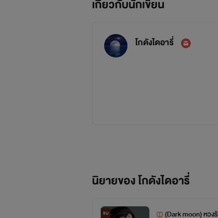
เกี่ยวกับนักเขียน
โกดังไดอารี่
นิยายทั้งหมดทั้งมวนของไรท์ ล้วนมาจากสมองอันไร้ส
และขอความกรุณานะคะ 🚫
ห้า
นิยายของ โกดังไดอารี่
-ขออนุญาติเจ้าของภาพด้วยนะคะ
(Dark moon) หวงรั
จบ