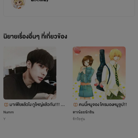
นิสัยแบบเด็กๆพอมารวมกับความซื่อที่ไม่มีที่สิ้นสุด ก็กลาย
นิยายเรื่องอื่นๆ ที่เกี่ยวข้อง
เป็นความน่ารักที่ทำให้หัวใจคุณยอมเธอคนนี้ได้
ทานากะ เรนะ
มาเฟียแล้วไง กูใหญ่แล้วกัน!!! M
คนนี้หนูจอง ใครมองหนูจูป!!
e love to you
Numm
สาวน้อยนักฝัน
Y
รักวัยรุ่น