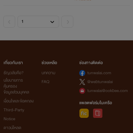
เกี่ยวกับเรา
ช่วยเหลือ
ช่องทางติดต่อ
ธัญวลัยคือ?
บทความ
tunwalai.com
นโยบายการ
FAQ
@webtunwalai
คุ้มครอง
tunwalai@ookbee.com
ข้อมูลส่วนบุคคล
เพื่อนสนิทสุดซี้ของมิกิ สนิทกันจนรู้ทุกซอกทุกมุมของกัน
เงื่อนไขและข้อตกลง
และกัน จนบางทีก็ดูเกินเลยเพื่อนไปสักหน่อย
แพลตฟอร์มในเครือ
Third-Party
Notice
ดาวน์โหลด