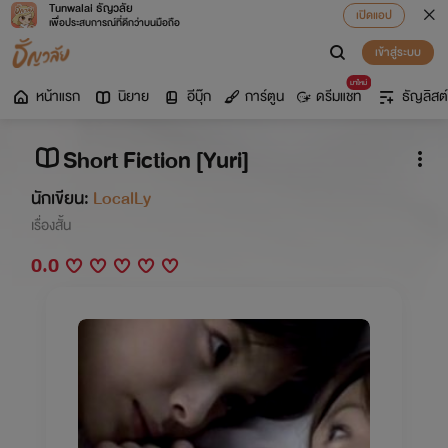
Tunwalai ธัญวลัย
เปิดแอป
เพื่อประสบการณ์ที่ดีกว่าบนมือถือ
เข้าสู่ระบบ
มาใหม่
หน้าแรก
นิยาย
อีบุ๊ก
การ์ตูน
ดรีมแชท
ธัญลิสต์
Short Fiction [Yuri]
นักเขียน:
LocalLy
เรื่องสั้น
0.0