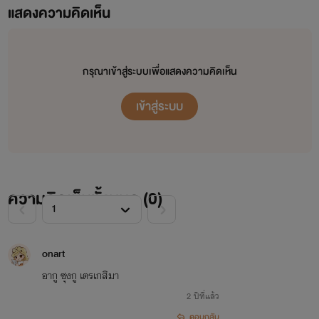
แสดงความคิดเห็น
กรุณาเข้าสู่ระบบเพื่อแสดงความคิดเห็น
เข้าสู่ระบบ
ความคิดเห็นทั้งหมด (
0
)
เด็กหน้าแมวที่ออกจะซุกซน ร่าเริงตามหน้าตา แต่ที่ไหนได้ก็
แอบมีมุมเถื่อนๆซ่อนอยู่ด้วย
onart
อากู ซุงกู เตรเกสิมา
มัตซึอุระ อายะ
2 ปีที่แล้ว
ตอบกลับ