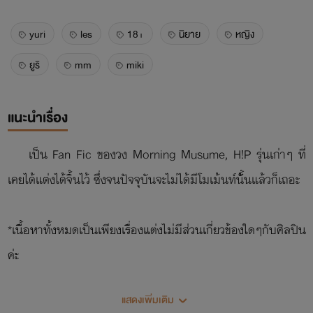
yuri
les
18+
นิยาย
หญิง
ยูริ
mm
miki
แนะนำเรื่อง
เป็น Fan Fic ของวง Morning Musume, H!P รุ่นเก่าๆ ที่
เคยได้แต่งได้จิ้นไว้ ซึ่งจนปัจจุบันจะไม่ได้มีโมเม้นท์นั้้นแล้วก็เถอะ
*เนื้อหาทั้งหมดเป็นเพียงเรื่องแต่งไม่มีส่วนเกี่ยวข้องใดๆกับศิลปิน
ค่ะ
แสดงเพิ่มเติม