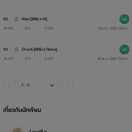
นิสัยเย็นชาเข้ากันกับบุคลิกภายนอกที่ดูจะไม่ค่อยสนใจใคร
#2
Kiss [Miki x Ai]
เท่าไหร่ แท้ที่จริงแล้วแอบซ่อนความน่ารัก(?)แบบเด็กๆไว้ภายใน
674
0
9 หน้า
03 ม.ค. 2560 13:05 น.
ซึ่งน้อยคนนักที่จะได้เห็นมุมนั้นของเธอ
#3
Drunk [Miki x Reina]
418
0
6 หน้า
28 พ.ค. 2560 10:00 น.
ทาคาฮาชิ ไอ
เกี่ยวกับนักเขียน
LocalLy