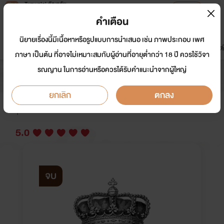
Tunwalai ธัญวลัย
เปิดแอป
เพื่อประสบการณ์ที่ดีกว่าบนมือถือ
คำเตือน
เข้าสู่ระบบ
นิยายเรื่องนี้มีเนื้อหาหรือรูปแบบการนำเสนอ เช่น ภาพประกอบ เพศ
มาใหม่
หน้าแรก
นิยาย
อีบุ๊ก
การ์ตูน
ดรีมแชท
ธัญลิสต์
ภาษา เป็นต้น ที่อาจไม่เหมาะสมกับผู้อ่านที่อายุต่ำกว่า 18 ปี ควรใช้วิจา
รณญาน ในการอ่านหรือควรได้รับคำแนะนำจากผู้ใหญ่
{END}The crown | หัวใจกบฏ
ยกเลิก
ตกลง
นักเขียน:
I'm Mynt
Y
5.0
จบ