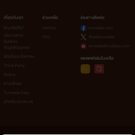
เกี่ยวกับเรา
ช่วยเหลือ
ช่องทางติดต่อ
ธัญวลัยคือ?
บทความ
tunwalai.com
นโยบายการ
FAQ
@webtunwalai
คุ้มครอง
tunwalai@ookbee.com
ข้อมูลส่วนบุคคล
เงื่อนไขและข้อตกลง
แพลตฟอร์มในเครือ
Third-Party
Notice
ดาวน์โหลด
Tunwalai Easy
(สำหรับ Android)