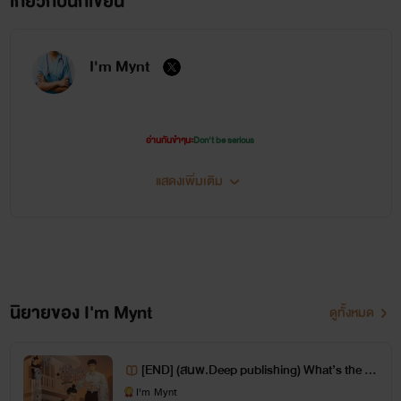
เกี่ยวกับนักเขียน
I'm Mynt
อ่านกันขำๆนะ
Don't be serious
ฝากกดไลค์ กดแชร์ ติดตามข้อมูลข่าวสารและพูดคุยกันได้ทาง X
แสดงเพิ่มเติม
X : I'm Mynt
IG : m_mynt
นิยายของ I'm Mynt
ดูทั้งหมด
[END] (สนพ.Deep publishing) What’s the น้
อง?[ใต้กาวน์]
I'm Mynt