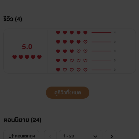
.
รีวิว (4)
4
ด้วยความสัตย์…กระหม่อมมิอาจเอื้อมพระองค์ได้
0
5.0
0
หากว่าแค่เงาของกระหม่อมได้อยู่เคียงแบบนี้…กระ
0
หม่อนก็พึงใจแล้ว
0
พันเอกตฤณภัทร
ดูรีวิวทั้งหมด
ตอนนิยาย (
24
)
ตอนแรกสุด