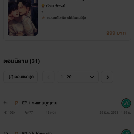
ตอนพิเศษ)
สวีทการ์เดนท์
Y
เคยปลดล็อกนิยายได้ส่วนลดอีบุ๊ก
สุดที่รัก พิมพินิจ
299 บาท
หนุ่มน้อยหน้าตาน่ารัก ฐานะทางบ้านค่อนข้างยากจน
เรียนจบเพียงชั้นมอปลายเพราะไม่มีทุนทรัพย์จะเรียนต่อ แม่ก็ป่วย
ตอนนิยาย (
31
)
พ่อก็ติดเหล้างอมแงม
“เอ่อ ขย่มยังไงครับ รักทำไม่เป็น”
ตอนแรกสุด
#1
EP.1 ทดแทนบุญคุณ
☆ ☆ ☆
102k
77
13 หน้า
28 มิ.ย. 2563 11:35 น.
#2
EP.2 ไม่ได้ขายตัว