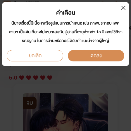
Tunwalai ธัญวลัย
เปิดแอป
เพื่อประสบการณ์ที่ดีกว่าบนมือถือ
คำเตือน
เข้าสู่ระบบ
นิยายเรื่องนี้มีเนื้อหาหรือรูปแบบการนำเสนอ เช่น ภาพประกอบ เพศ
มาใหม่
หน้าแรก
นิยาย
อีบุ๊ก
การ์ตูน
ดรีมแชท
ธัญลิสต์
ภาษา เป็นต้น ที่อาจไม่เหมาะสมกับผู้อ่านที่อายุต่ำกว่า 18 ปี ควรใช้วิจา
รณญาน ในการอ่านหรือควรได้รับคำแนะนำจากผู้ใหญ่
รับจ้างตั้งครรภ์ [Mpreg]
ยกเลิก
ตกลง
นักเขียน:
สวีทการ์เดนท์
Y
5.0
จบ