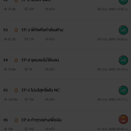
บทนำ
74.9k
100
16 หน้า
30 มิ.ย. 2563 12:55 น.
คุณหญิงของตระกูลหิรัญเทพากรพูดเป่าหูลูกชายทุกวันว่า
ให้หาภรรยาได้แล้ว เธออยากอุ้มหลานเต็มแก่ แต่เหมือนจะไร้
#3
EP.3 พี่ทัพคือคำต้องห้าม
ปฏิกิริยาตอบกลับในเมื่อลูกชายบ้างานมากกว่าเดิมเสียอีก ได้
67.2k
116
18 หน้า
02 ก.ค. 2563 15:50 น.
เลย! ถ้าลูกไม่มีเวลาหา แม่จะพาหญิงสาวมาประเคนถึงที่เอง จ้าง
มาดูตัวออกเดทเป็นสิบๆคนแล้วแต่ก็ยังไม่เป็นผล ทุกครั้งที่คุณ
#4
EP.4 ชุดนอนไม่ได้นอน
แม่ของทัพฟ้านัดแนะลูกสาวบ้านนั้นบ้านนี้มาดินเนอร์ใต้แสง
74.8k
76
18 หน้า
06 ก.ค. 2563 10:14 น.
เทียน เขามักจะจบลงด้วยการให้เงินเป็นสินน้ำใจที่อุตส่าห์สละ
เวลามาและบอกกับทุกรายว่าไม่ต้องติดต่อกันอีก ใช้เงินฟาดก็ยิ้ม
#5
EP.5 ไม่บริสุทธิ์แล้ว NC
รับกันจนน่ารังเกียจ
122.8k
132
18 หน้า
06 ก.ค. 2563 10:17 น.
“แม่ถามจริงๆนะ ลูกไม่ชอบผู้หญิงแล้วเหรอ” คนเป็นแม่เอ่ย
#6
EP.6 ทำทุกอย่างเพื่อเงิน
300
ถามด้วยสีหน้าที่ตึงเครียด หลังจากเลิกกับผู้หญิงคนล่าสุดก็ไม่
76k
142
19 หน้า
21 ส.ค. 2566 05:02 น.