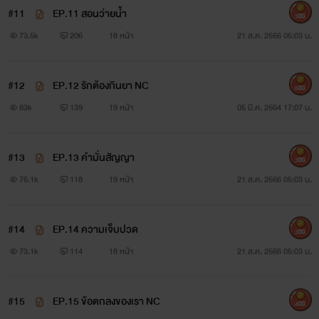
#11
EP.11 สอนว่ายน้ำ
300
73.5k
206
18 หน้า
21 ส.ค. 2566 05:03 น.
เปิดเรื่องใหม่ค่ะ
#12
EP.12 รักต้องกินยา NC
500
พระเอก : ปากร้าย ขี้หงุดหงิด
83k
139
19 หน้า
05 มี.ค. 2564 17:07 น.
นายเอก : พูดน้อย ยอมทำทุกอย่างเพื่อเงิน
#13
EP.13 คำมั่นสัญญา
300
เรื่องนี้เป็นแนว Mpreg โปรดใช้วิจารณญาณในการอ่าน ทุก
76.1k
118
19 หน้า
21 ส.ค. 2566 05:03 น.
ตัวอักษรเป็นเพียงจินตนาการของนักเขียน อาจมีการใช้ภาษาที่ไม่
สุภาพและบิดเบือนจากความเป็นจริงเรื่องที่ผู้ชายสามารถท้องได้
#14
EP.14 ความเจ็บปวด
300
ทั้งนี้ก็เพื่ออรรถรสเท่านั้นค่ะ ไม่ได้มีจุดประสงค์ด้านลบแต่อย่างใด
73.1k
114
18 หน้า
21 ส.ค. 2566 05:03 น.
#15
EP.15 ข้อตกลงของเรา NC
หากเนื้อหาที่ท่านได้อ่านไปไม่ถูกจริตขอให้กดปิดทันทีจะได้
400