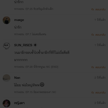
น่ารักก
จากตอน: EP.25 รับขวัญเจ้าตัวเล็ก
ตอบกลับ
maxge
1 ปีที่แล้ว
น่ารัก
จากตอน: EP.7 ไม่เคยมีแฟน
ตอบกลับ
SUN_RISES ☀️
1 ปีที่แล้ว
วนมาอีกรอบซ้ำไปซ้ำมาอีกกี่ทีก็ไม่เบื่อคือดี
มากกกกก
จากตอน: EP.28 พี่รักหนูนะ NC [END]
ตอบกลับ
Nan
2 ปีที่แล้ว
โอ้ยย พ่อใหญ่ทัพพ😆
จากตอน: EP.15 ข้อตกลงของเรา NC
ตอบกลับ
หญิงดา
2 ปีที่แล้ว