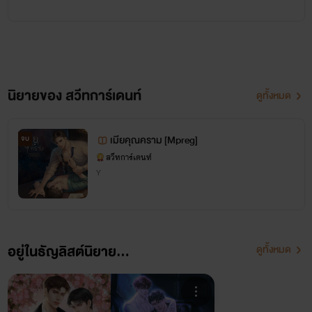
นิยายของ สวีทการ์เดนท์
ดูทั้งหมด
เมียคุณคราม [Mpreg]
จบ
สวีทการ์เดนท์
Y
อยู่ในธัญลิสต์นิยาย...
ดูทั้งหมด