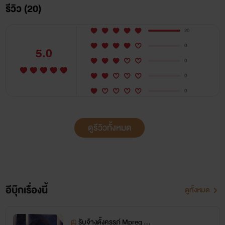
รีวิว (20)
20
0
5.0
0
0
0
ทัพฟ้า หิรัญเทพากร
ดูรีวิวทั้งหมด
นักธุรกิจหนุ่มรูปงามอนาคตไกลวัย 30 ปี
เขาเกลียดที่สุดก็พวกเห็นแก่เงินนี่แหละ ถ้าอยากเอาตัวเข้าแลก
นักเดี๋ยวได้เห็นดีกัน
อีบุ๊กเรื่องนี้
ดูทั้งหมด
“ใส่ชุดนั้น แล้วขึ้นมาขย่มตรงนี้”
รับจ้างตั้งครรภ์ Mpreg (มี