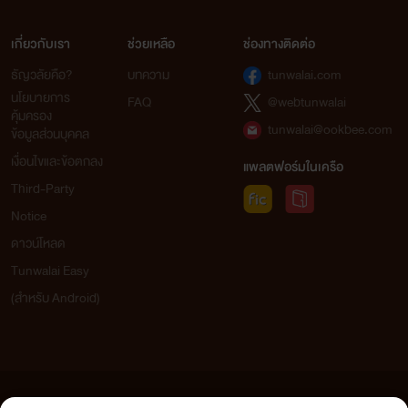
เกี่ยวกับเรา
ช่วยเหลือ
ช่องทางติดต่อ
ธัญวลัยคือ?
บทความ
tunwalai.com
นโยบายการ
FAQ
@webtunwalai
คุ้มครอง
tunwalai@ookbee.com
ข้อมูลส่วนบุคคล
เงื่อนไขและข้อตกลง
แพลตฟอร์มในเครือ
Third-Party
Notice
ดาวน์โหลด
Tunwalai Easy
(สำหรับ Android)