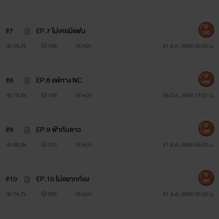
เห็นว่าลูกชายจะคบหากับใครอีกเลย โสดมาประมาณสองปีได้มั้ง
#7
EP.7 ไม่เคยมีแฟน
“ถ้าผมบอกว่าใช่ คุณแม่จะหยุดหาคู่ให้ผมไหมครับ” ชาย
300
69.7k
108
18 หน้า
21 ส.ค. 2566 05:03 น.
หนุ่มร่างสูงเลิกคิ้วถามกลับ เขาไม่เคยต่อต้านคุณแม่ได้เลยเรื่อง
ไปดูตัวกับหญิงแปลกหน้า
#8
EP.8 แพ้ทาง NC
500
“แม่ต้องการเพียงหลานน้อยตัวจ้ำม่ำ คุณพ่อเขาก็อยากมี
79.2k
108
18 หน้า
05 มี.ค. 2564 17:07 น.
เหมือนกัน”
#9
EP.9 ฟ้ากับดาว
“แล้วจะให้ทำยังไงล่ะในเมื่อผมไม่ได้ชอบผู้หญิง ถ้ามีผู้ชายที่
300
68.2k
173
18 หน้า
21 ส.ค. 2566 05:03 น.
สามารถตั้งครรภ์ได้ก็หามาสิครับ เดี๋ยวจะปั๊มทายาทให้ทันที” ทัพ
ฟ้าไม่รู้เลยว่าสิ่งที่พูดไปจะมีผลต่ออนาคตมากแค่ไหน เขาไม่คิดว่า
#10
EP.10 ไม่อยากท้อง
300
จะมีผู้ชายประเภทนั้นบนโลกใบนี้
74.7k
206
18 หน้า
21 ส.ค. 2566 05:03 น.
+++++++++++++++++++++++++++++++++++++++++++