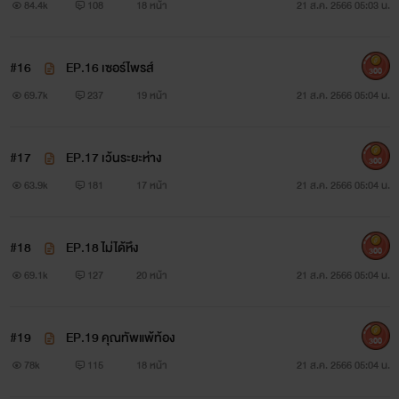
84.4k
108
18 หน้า
21 ส.ค. 2566 05:03 น.
ไม่เป็นปัญหาในภายหลัง
กรุณาคอมเมนต์ด้วยถ้อยคำที่สุภาพด้วยค่ะ
#16
EP.16 เซอร์ไพรส์
300
69.7k
237
19 หน้า
21 ส.ค. 2566 05:04 น.
ขอสงวนสิทธิ์ตามพระราชบัญญัติลิขสิทธิ์ ห้ามบุคคลใด
#17
EP.17 เว้นระยะห่าง
300
ทำการคัดลอกหรือดัดแปลงนิยายเรื่องนี้โดยเด็ดขาด
63.9k
181
17 หน้า
21 ส.ค. 2566 05:04 น.
#18
EP.18 ไม่ได้หึง
300
ฝากเป็นกำลังใจด้วยนะคะ
69.1k
127
20 หน้า
21 ส.ค. 2566 05:04 น.
#19
EP.19 คุณทัพแพ้ท้อง
300
78k
115
18 หน้า
21 ส.ค. 2566 05:04 น.