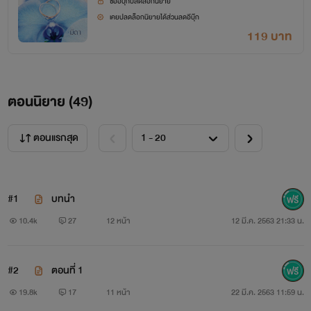
ซื้ออีบุ๊กปลดล็อกนิยาย
คีริน ประเสริฐสิทธิชัย (ค็อปเตอร์)
เคยปลดล็อกนิยายได้ส่วนลดอีบุ๊ก
119 บาท
ตอนนิยาย (
49
)
ตอนแรกสุด
#1
บทนำ
10.4k
27
12 หน้า
12 มี.ค. 2563 21:33 น.
#2
ตอนที่ 1
19.8k
17
11 หน้า
22 มี.ค. 2563 11:59 น.