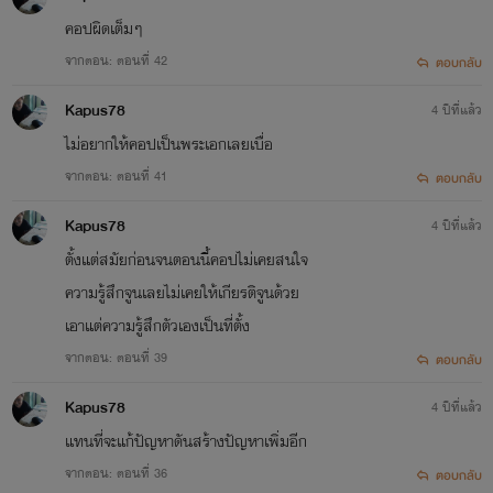
กับจิตใจเสมอ กำลังใจหลักของไรท์
คอปผิดเต็มๆ
จากตอน: ตอนที่ 42
ตอบกลับ
คือคอมเมนต์จากรีดเดอร์
Kapus78
4 ปีที่แล้ว
ไรท์จะนำทุกคำติและชมอย่างมา
ไม่อยากให้คอปเป็นพระเอกเลยเบื่อ
ปรับปรุงและพัฒนาให้ดียิ่งขึ้นค่ะ ยินดี
จากตอน: ตอนที่ 41
ตอบกลับ
ที่ได้สร้างความสุขให้รีดเดอร์ทุกๆ
Kapus78
4 ปีที่แล้ว
ท่านค่ะ รักรีดเดอร์เสมอ
ตั้งแต่สมัยก่อนจนตอนนี้คอปไม่เคยสนใจ
ความรู้สึกจูนเลยไม่เคยให้เกียรติจูนด้วย
ฆีตา 25/02/2561
เอาแต่ความรู้สึกตัวเองเป็นที่ตั้ง
จากตอน: ตอนที่ 39
ตอบกลับ
Kapus78
4 ปีที่แล้ว
แทนที่จะแก้ปัญหาดันสร้างปัญหาเพิ่มอีก
จากตอน: ตอนที่ 36
ตอบกลับ