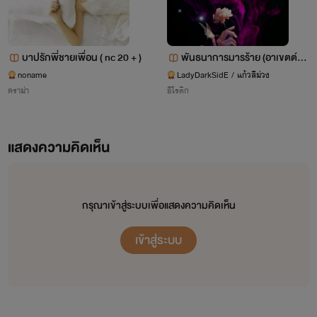
วิณณ์(บ่วงรักพันธนการใจ)ขึ้นมา
ได้
จึงตัดสินใจวางพล็อตและเปิด
บาปรักพี่ชายเพื่อน ( nc 20 + )
พันธนาการมารร้าย​ (อาเขตต์+ห
เรื่องนี้ไว้และพิมพ์เก็บไว้บางส่วน
แต่
นูปิ่น)​ nc18+
noname
LadyDarkSidE / แก้วสีม่วง
ดราม่า
อีโรติก
สุดท้ายก็ไม่ได้เขียนต่อจนจบ
แสดงความคิดเห็น
จนกระทั่งปลายเดือนธันวาฯ60 เกิด
กรุณาเข้าสู่ระบบเพื่อแสดงความคิดเห็น
ไอเดียแล่นเข้ามาในหัวอีกครั้งจึงได้
เข้าสู่ระบบ
กลับมาอัพและตั้งใจจะเป็นนักเขียน
ฝึกหัดไปเรื่อยๆ