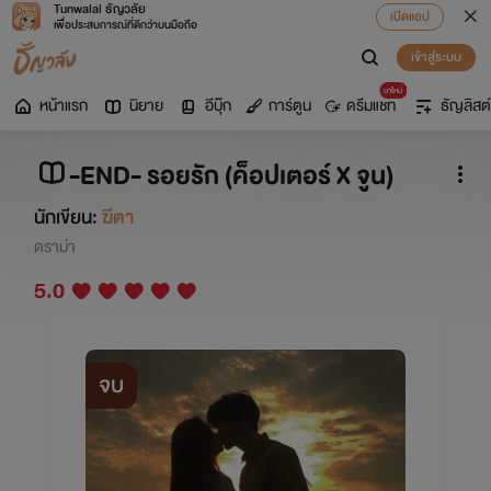
Tunwalai ธัญวลัย
เปิดแอป
เพื่อประสบการณ์ที่ดีกว่าบนมือถือ
เข้าสู่ระบบ
มาใหม่
หน้าแรก
นิยาย
อีบุ๊ก
การ์ตูน
ดรีมแชท
ธัญลิสต์
-END- รอยรัก (ค็อปเตอร์ X จูน)
นักเขียน:
ฆีตา
ดราม่า
5.0
จบ