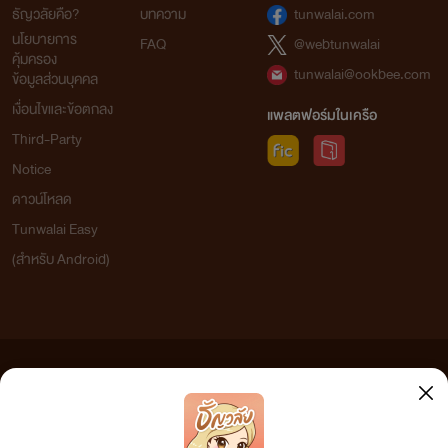
ธัญวลัยคือ?
บทความ
tunwalai.com
นโยบายการ
FAQ
@webtunwalai
คุ้มครอง
tunwalai@ookbee.com
ข้อมูลส่วนบุคคล
เงื่อนไขและข้อตกลง
แพลตฟอร์มในเครือ
Third-Party
Notice
ดาวน์โหลด
Tunwalai Easy
(สำหรับ Android)
ข้อความที่ท่านได้อ่านจากเว็บไซต์นี้เกิดจากการเขียนโดยสาธารณชนและเผยแพร่โดยอัตโนมัติ ผู้ดูแล
เว็บไซต์แห่งนี้ไม่ได้เห็นด้วยและไม่ขอรับผิดชอบต่อข้อความใดๆ ทั้งสิ้น ดังนั้นผู้อ่านทุกท่านโปรดใช้
วิจารณญาณในการกลั่นกรองด้วยตนเอง และหากท่านพบข้อความใดๆ ที่ขัดต่อกฎหมายและศีลธรรม
กรุณาแจ้งมาที่ tunwalai@ookbee.com เพื่อทีมงานจะได้ดำเนินการในทันที ทั้งนี้ ทางเว็บไซต์ขอสงวน