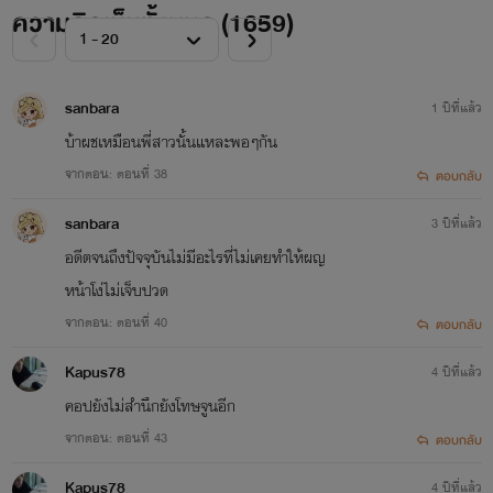
ความคิดเห็นทั้งหมด (
1659
)
ไรท์
ชอบเขียนแนวดราม่า-พระเอก
sanbara
1 ปีที่แล้ว
เลว บีบหัวใจ เจ็บปวดใจ (นางเอกจน
บ้าผชเหมือนพี่สาวนั้นแหละพอๆกัน
โง่ เซ่อ โดนหลอก แล้วแต่
จากตอน: ตอนที่ 38
ตอบกลับ
สถานการณ์5555)
ถ้าเจอแต่เรื่องที่
sanbara
3 ปีที่แล้ว
พระเอกค่อนไปทางเลวไม่ต้องแปลก
อดีตจนถึงปัจจุบันไม่มีอะไรที่ไม่เคยทำให้ผญ
หน้าโง่ไม่เจ็บปวด
ใจนะคะ 555555
จากตอน: ตอนที่ 40
ตอบกลับ
Kapus78
4 ปีที่แล้ว
ในอนาคตหากมีโอกาสอยากเขียน
คอปยังไม่สำนึกยังโทษจูนอีก
จากตอน: ตอนที่ 43
แนวรักโรแมนติค สำหรับไรท์แล้ว
ตอบกลับ
คอมเมนต์จากรีดเดอร์ทุกท่านนั้นมีค่า
Kapus78
4 ปีที่แล้ว