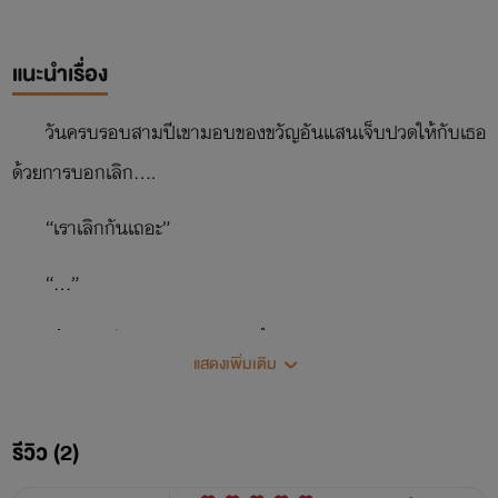
แนะนำเรื่อง
วันครบรอบสามปีเขามอบของขวัญอันแสนเจ็บปวดให้กับเธอ
ด้วยการบอกเลิก....
“เราเลิกกันเถอะ”
“...”
“ฉันหมดรักเธอมานานมากแล้ว”
แสดงเพิ่มเติม
แม้แต่เศษเสี้ยวของหัวใจเขา ก็ไม่หลงเหลืออะไรให้เธอเลย
หรือ...
รีวิว (2)