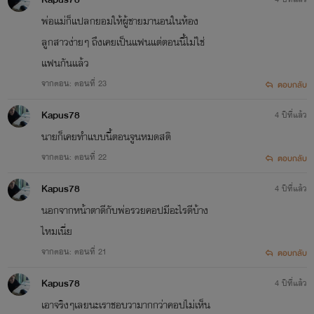
พ่อแม่ก็แปลกยอมให้ผู้ชายมานอนในห้อง
ลูกสาวง่ายๆ ถึงเคยเป็นแฟนแต่ตอนนี้ไม่ใช่
แฟนกันแล้ว
จากตอน: ตอนที่ 23
ตอบกลับ
Kapus78
4 ปีที่แล้ว
นายก็เคยทำแบบนี้ตอนจูนหมดสติ
จากตอน: ตอนที่ 22
ตอบกลับ
1. บ่วงรักพันธนการใจ ( วิณณ์ X ริน
Kapus78
4 ปีที่แล้ว
) [อัพจบแล้ว]
นอกจากหน้าตาดีกับพ่อรวยคอปมีอะไรดีบ้าง
ไหมเนี่ย
จากตอน: ตอนที่ 21
ตอบกลับ
2. บ่วงรักพันธนาการลวง ( เวย์ X อัง
Kapus78
4 ปีที่แล้ว
) [อัพจบแล้ว]
เอาจริงๆเลยนะเราชอบวามากกว่าคอปไม่เห็น