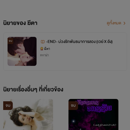
คะ
นิยายของ ฆีตา
ไรท์เตอร์นามปากกาว่า ฆีตา นะคะ
ดูทั้งหมด
ไรท์เตอร์เป็นนักเขียนมือใหม่ ชอบ
-END- บ่วงรักพันธนาการลวง (เวย์ X อัง)
จบ
อ่านนิยายเป็นชีวิตจิตใจ เริ่มเขียน
ฆีตา
ดราม่า
นิยายครั้งแรกสมัยม.1(เด็กมากกกก)
และได้อัพลงเว็บหนึ่งซึ่งค่อนข้างดัง
ในตอนน้ัน
นิยายเรื่องอื่นๆ ที่เกี่ยวข้อง
จบ
จบ
และได้หยุดเขียนไปยาวนานจนแต่
ก็เป็นคนจินตนาการฟุ้งซ่านมาตลอด
กระทั่งม.5 นึกพล็อตเรื่องของ พี่