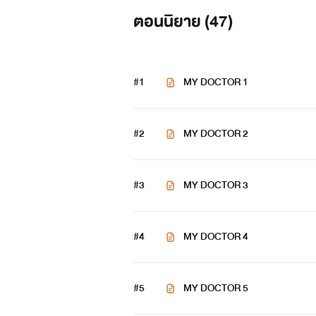
ตอนนิยาย (
47
)
"ใจร้ายกว่าคุณครูก็คุณหมอวาเนี่ย
#1
MY DOCTOR 1
*ฝากพี่พันวา(ลูกชายพรีมและพี่พา
xห้ามคัดลอกและดัดแปลงนิยายโด
#2
MY DOCTOR 2
xมีคำหยาบเพื่อความอรรถรสและเป็
#3
MY DOCTOR 3
#4
MY DOCTOR 4
#5
MY DOCTOR 5