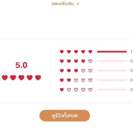
HE SAID
: เธอ..
แสดงเพิ่มเติม
อายตา (20
) ครุศาสตร์ ปี 2
SHE SAID
: อบอุ่นจังเลยนะคะ :)
1
0
5.0
0
ิตชัดๆเลยนะคะ ;)) "
0
0
ายเหรอคะ^^"
ดูรีวิวทั้งหมด