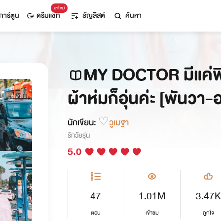
มาใหม่
การ์ตูน
ดรีมแชท
ธัญลิสต์
ค้นหา
MY DOCTOR มีแค่พี่
ผ้าห่มก็อุ่นค่ะ [พันวา
นักเขียน:
♡วูเมฐา
รักวัยรุ่น
5.0
47
1.01M
3.47K
ตอน
เข้าชม
ถูกใจ