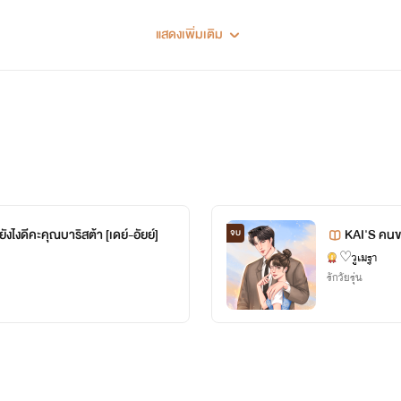
แสดงเพิ่มเติม
ไงดีคะคุณบาริสต้า [เดย์-อัยย์]
KAI'S คนข
จบ
♡วูเมฐา
รักวัยรุ่น