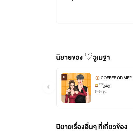
นิยายของ ♡วูเมฐา
COFFEE OR ME? ยัง
จบ
♡วูเมฐา
รักวัยรุ่น
นิยายเรื่องอื่นๆ ที่เกี่ยวข้อง