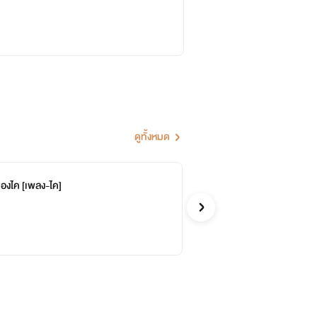
ดูทั้งหมด
องไค [เพลง-ไค]
HE
จบ
♡วู
รักวัยรุ่