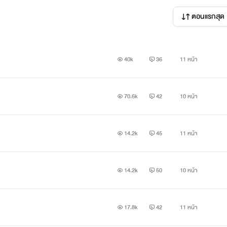
แหละค่ะ-_-"
ตอนแรกสุด
40k
36
11 หน้า
ส)และน้องอายไว้ในอ้อมอกอ้อมใจรีดเดอร์ด้วยนะค้า
ยเด็ดขาด
70.6k
42
10 หน้า
นเพียงจิตนาการของไรท์เท่านั้น
คอมเมนท์กันอย่างสุภาพ ขอบคุณค
14.2k
45
11 หน้า
14.2k
50
10 หน้า
17.8k
42
11 หน้า