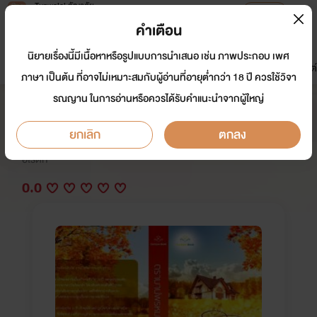
Tunwalai ธัญวลัย
เปิดแอป
เพื่อประสบการณ์ที่ดีกว่าบนมือถือ
คำเตือน
เข้าสู่ระบบ
นิยายเรื่องนี้มีเนื้อหาหรือรูปแบบการนำเสนอ เช่น ภาพประกอบ เพศ
มาใหม่
หน้าแรก
นิยาย
อีบุ๊ก
การ์ตูน
ดรีมแชท
ธัญลิสต์
ภาษา เป็นต้น ที่อาจไม่เหมาะสมกับผู้อ่านที่อายุต่ำกว่า 18 ปี ควรใช้วิจา
รณญาน ในการอ่านหรือควรได้รับคำแนะนำจากผู้ใหญ่
ตราบาปพรหมจรรย์
ยกเลิก
ตกลง
นักเขียน:
fortunebook
อีโรติก
0.0