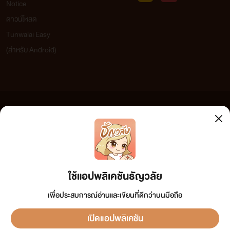
Notice
ดาวน์โหลด
Tunwalai Easy
(สำหรับ Android)
ข้อความที่ท่านได้อ่านจากเว็บไซต์นี้เกิดจากการเขียนโดยสาธารณชนและเผยแพร่โดยอัตโนมัติ ผู้ดูแล
เว็บไซต์แห่งนี้ไม่ได้เห็นด้วยและไม่ขอรับผิดชอบต่อข้อความใดๆ ทั้งสิ้น ดังนั้นผู้อ่านทุกท่านโปรดใช้
วิจารณญาณในการกลั่นกรองด้วยตนเอง และหากท่านพบข้อความใดๆ ที่ขัดต่อกฎหมายและศีลธรรม
กรุณาแจ้งมาที่ tunwalai@ookbee.com เพื่อทีมงานจะได้ดำเนินการในทันที ทั้งนี้ ทางเว็บไซต์ขอสงวน
ลิขสิทธิ์ตามพระราชบัญญัติลิขสิทธิ์ (ฉบับเพิ่มเติม) พ.ศ.2558
ใช้แอปพลิเคชันธัญวลัย
เพื่อประสบการณ์อ่านและเขียนที่ดีกว่าบนมือถือ
เปิดแอปพลิเคชัน