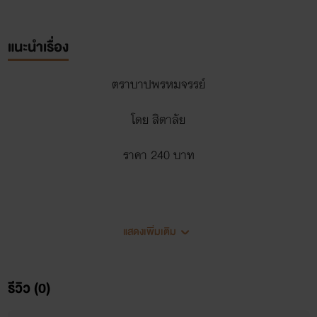
แนะนำเรื่อง
ตราบาปพรหมจรรย์
โดย สิตาลัย
ราคา 240 บาท
มาดริด แมด แมคโลริค
เจ้าของฟาร์มเลี้ยงวัวกระทิงวัย 32 ปี
แสดงเพิ่มเติม
หนุ่มหล่อคมเข้ม ซึ่งถูกเลี้ยงดูและเป่าหูจากมารดาบังเกิดเกล้า ให้
เกลียดชังคนที่ได้ชื่อว่าพ่อ ความเข้าใจผิด ทำให้เขาเดินทางมา
รีวิว (0)
เมืองไทย แต่สิ่งที่เขานำกลับสเปน คือตัวกับพรหมจรรย์ลูกเลี้ยง