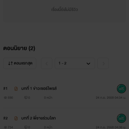
สาวของพ่อตัวเอง
เรื่องนี้ยังไม่มีรีวิว
คติยา เค้ก รัตนบดินทร์ สาวน้อยวัย 21 ปี เจ้าของใบหน้ารูปไข่กับ
ดวงตาดำสนิท ทั้งตกใจ และแปลกใจ เมื่อจู่ๆ ก็มีพี่ชายตัวโตที่
ปรากฏตัวท่ามกลางความเคลือบแคลงสงสัย ต้องคอยหลบเลี่ยง
ตอนนิยาย (
2
)
เพราะหัวใจวูบไหว เต้นแปลกๆ ทุกครั้งยามเขาเฉียดเข้าใกล้ แต่
สุดท้ายก็หนีคนที่มาเพราะเหตุผลบางอย่างไม่พ้น
ตอนแรกสุด
"ออกไป! ฉันบอกให้ออกไปจากห้องฉัน"
#1
บทที่ 1 ข่าวเซอร์ไพรส์
590
0
0 หน้า
24 ก.ย. 2558 04:34 น.
"พี่ยืนดูน้องอาบน้ำมันแปลกตรงไหน อย่าลืม...เธอมีฐานะเป็น
น้องสาวฉัน"
#2
บทที่ 2 พี่ชายร่วมโลก
"เราไม่ได้เป็นอะไรกัน ไป...ก่อนที่ฉันจะร้องให้คนช่วย"
734
0
0 หน้า
24 ก.ย. 2558 04:36 น.