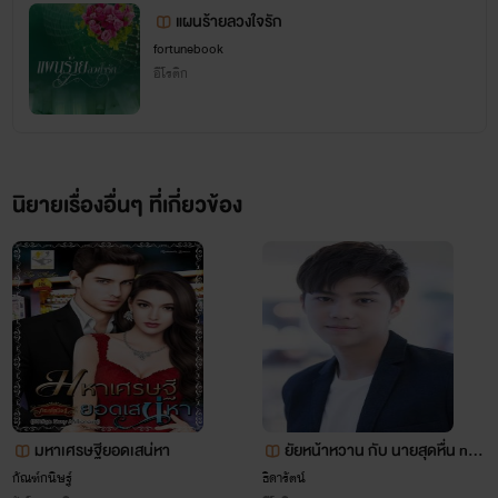
แผนร้ายลวงใจรัก
ทุกท่านด้วยนะคะ ในฐานะสำนักพิมพ์น้องใหม่ โดยนิยายทุกเรื่องที่
fortunebook
ออกกับทางสำนักพิมพ์ แอดมินน้องจะอัพให้อ่าน 10 บท เพื่อให้
อีโรติก
ท่านได้ตัดสินใจก่อนซื้อค่ะ
หนังสือทุกเรื่องสามารถหาซื้อได้ตามร้านหนังสือ ซีเอ็ดทุก
นิยายเรื่องอื่นๆ ที่เกี่ยวข้อง
สาขาทั่วประเทศ ถ้าหาหนังสือไม่เจอสามารถสอบถามพนักงาน
ขายได้ค่ะ นอกจากนี้ ยังสั่งซื้อกับทางสำนักพิมพ์ได้ดังต่อไปนี้ค่ะ
- https://www.facebook.com/fortunebookpub
- fortunebookpublishing@hotmail.com
มหาเศรษฐียอดเสน่หา
ยัยหน้าหวาน กับ นายสุดหื่น nc1
ขอบคุณทุกท่านที่แวะเข้ามาอ่านนิยายของฟอร์จูน
8+
กัณฑ์กนิษฐ์
ธิดารัตน์