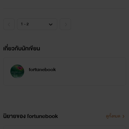
"แหม! ได้ยินแบบนี้แล้วเสียใจจัง คุณแม่เลี้ยงคนสวยจะว่าไงนะ ถ้า
รู้ว่าเธอพูดกับพี่ชายอย่างนี้"
“โจชัวกับแม่อุตส่าห์ไว้ใจ แต่คุณกลับทำแบบนี้ คุณจะเอาอะไรกับ
เกี่ยวกับนักเขียน
ครอบครัวเรา...จะเอาอะไรกับฉัน”
“ตอนแรกก็แค่อยากมาดูให้เห็นกับตาว่าพ่อของฉันยังอยู่ดีมีสุข
fortunebook
จริง แล้วก็จะกลับ แต่พอเห็นเธอ มันทำให้ฉันอยากกินเค้ก ฮ่า ฮ่า
ฮ่า เค้กที่ไม่ได้หมายถึงขนมนะ เธอรู้ดีว่าฉันหมายถึงอะไร”
นิยายของ fortunebook
ดูทั้งหมด
สวัสดีค่ะ สำนักพิมพ์ ฟอร์จูน ขอฝากเนื้อฝากตัวกับนักอ่าน