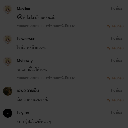
ศิวัฒน์ พัฒนดำรง ไมเนอร์
Maylisa
6 ปีที่แล้ว
😓ทำไมไม่เขียนต่อละค่ะ!!
นักธุรกิจหนุ่มไฟแรงอายุ 29 ปี เจ้าของธุรกิจท่าเรือที่ใหญ่
จากตอน: Secret 10 ลงโทษคนหนีเที่ยว NC
ตอบกลับ
ที่สุดในภาคใต้เพื่อนสนิทปอร์เช่
Raweewan
6 ปีที่แล้ว
ไรท์มาต่อด้วยนะค่ะ
ตอบกลับ
Mybewty
6 ปีที่แล้ว
จบแบบนี้ไม่ได้นะคะ
จากตอน: Secret 10 ลงโทษคนหนีเที่ยว NC
ตอบกลับ
เอฟอี อาร์เอ็น
6 ปีที่แล้ว
เขิล มาต่อนะคะรอค่ะ
ตอบกลับ
Rayton
6 ปีที่แล้ว
อยากรู้ปมในอดีตเร็วๆ