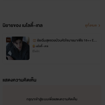
นิยายของ เมโลดี้~เทล
ดูทั้งหมด
ยัยเฉิ่มสุดซวยป่วนหัวใจนายมาเฟีย 18++ EN
จบ
D
เมโลดี้~เทล
อีโรติก
แสดงความคิดเห็น
กรุณาเข้าสู่ระบบเพื่อแสดงความคิดเห็น