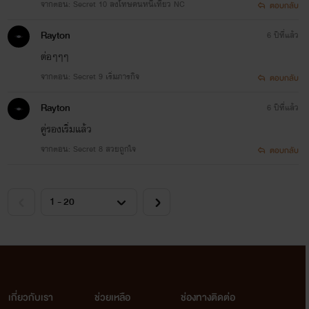
จากตอน: Secret 10 ลงโทษคนหนีเที่ยว NC
ตอบกลับ
Rayton
6 ปีที่แล้ว
ต่อๆๆๆ
จากตอน: Secret 9 เริ่มภารกิจ
ตอบกลับ
Rayton
6 ปีที่แล้ว
คู่รองเริ่มแล้ว
จากตอน: Secret 8 สวยถูกใจ
ตอบกลับ
นิริน ปรีดาพงษ์ แอดเลอร์ เดลต้า
สาวมั่น สวย เฉียบ เพื่อนสนิทแอมแปร์ อายุ 24 ปี เรียนด้วย
กันตั้งแต่มอต้นจนย้ายไปเรียนต่อที่เมืองนอกด้วยกัน
เกี่ยวกับเรา
ช่วยเหลือ
ช่องทางติดต่อ