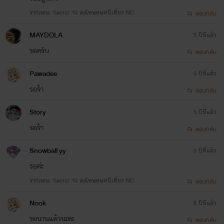
จากตอน: Secret 10 ลงโทษคนหนีเที่ยว NC
ตอบกลับ
สาวหน้าสวยที่แทบไม่เคยยิ้มลูกสาวหัวแก้วหัวแหวนของลี
MAYDOLA
ออนกับข้าวพอง อายุ 24 ปี เป็นลูกสาวเพียงคนเดียวที่พ่อทั้งรัก
5 ปีที่แล้ว
รอครับ
ตอบกลับ
ทั้งหวงทั้งตามใจจนเธอเอือมกับนิสัยของพ่อตัวเอง จนทำให้เธอ
ต้องขอแม่ไปเรียนต่อเมืองนอก และเหตุผลอีกอย่างที่เธอหนี
Pawadee
5 ปีที่แล้ว
รอจ้า
มา... เธอจึงกลายเป็นคนเย็นชาไร้หัวใจไร้ความรู้สึก
ตอบกลับ
Story
5 ปีที่แล้ว
แต่มีสิ่งนึงที่หลายคนยังไม่รู้นอกจากเพื่อนสาวคนสนิทของ
รอจ้า
ตอบกลับ
เธอ...
Snowball yy
6 ปีที่แล้ว
รอค่ะ
จากตอน: Secret 10 ลงโทษคนหนีเที่ยว NC
ตอบกลับ
Nook
6 ปีที่แล้ว
รอนานแล้วนะคะ
ตอบกลับ