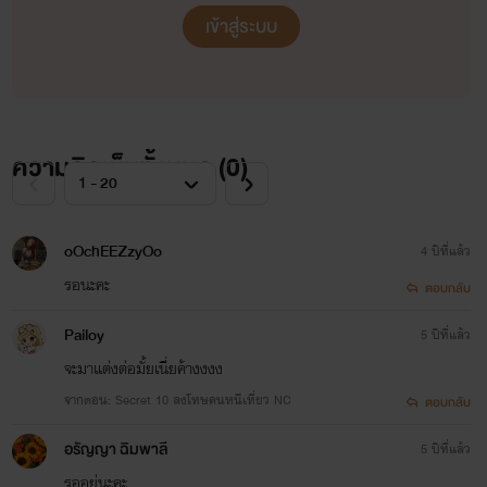
เข้าสู่ระบบ
ความคิดเห็นทั้งหมด (
0
)
oOchEEZzyOo
4 ปีที่แล้ว
รอนะคะ
ตอบกลับ
Pailoy
5 ปีที่แล้ว
จะมาแต่งต่อมั้ยเนี่ยค้างงงง
จากตอน: Secret 10 ลงโทษคนหนีเที่ยว NC
ตอบกลับ
อรัญญา ฉิมพาลี
5 ปีที่แล้ว
พลอยพัชชา รัตนไพศาลกุล แอมแปร์
รออยู่นะคะ