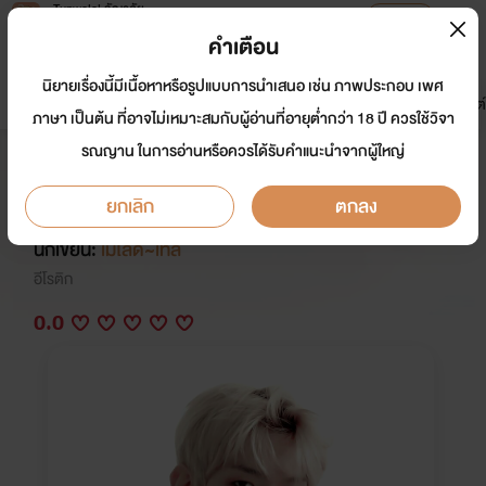
Tunwalai ธัญวลัย
เปิดแอป
เพื่อประสบการณ์ที่ดีกว่าบนมือถือ
คำเตือน
เข้าสู่ระบบ
นิยายเรื่องนี้มีเนื้อหาหรือรูปแบบการนำเสนอ เช่น ภาพประกอบ เพศ
มาใหม่
หน้าแรก
นิยาย
อีบุ๊ก
การ์ตูน
ดรีมแชท
ธัญลิสต์
ภาษา เป็นต้น ที่อาจไม่เหมาะสมกับผู้อ่านที่อายุต่ำกว่า 18 ปี ควรใช้วิจา
รณญาน ในการอ่านหรือควรได้รับคำแนะนำจากผู้ใหญ่
มาเฟียหน้าหวานปราบรักยัยเย็นชา
(อ่านฟรีก่อนติดเหรียญตอนถัดไป)
ยกเลิก
ตกลง
นักเขียน:
เมโลดี้~เทล
อีโรติก
0.0