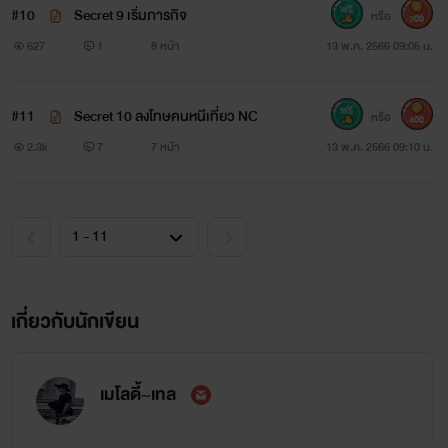
#10
Secret 9 เริ่มภารกิจ
หรือ
300
ศิวกร แมคคาตัน ปอร์เช่
627
1
8 หน้า
13 พ.ค. 2566 09:05 น.
ลูกชายคนเดียวของนายเฟอร์รารี่กับน้ำมนต์ แมคคาตัน อายุ
#11
Secret 10 ลงโทษคนหนีเที่ยว NC
29 ปี เป็นพี่ชายฝาแฝดของโมเดลน้องสาวสุดแสบที่นิสัยต่างกัน
หรือ
400
2.3k
7
7 หน้า
13 พ.ค. 2566 09:10 น.
สุดขั้ว เพลย์บอยตัวพ่อควงหญิงไม่ซ้ำหน้า แต่กลับไม่ชอบความ
วุ่นวายจึงมาดูแลเกาะที่ได้รับจากลุง เด็ดขาดกับทุกเรื่อง โหด
จริงจังกับทุกอย่าง ไม่ไว้หน้าใครไม่กลัวใครนอกจากพ่อ แม่ และ
น้องสาวของตัวเอง
เขารับช่วงต่อธุรกิจจากเฟอร์รารี่พ่อของเขา และพ่วง
เกี่ยวกับนักเขียน
ตำแหน่งหัวหน้าแก๊งค์มาเฟีย เป็นเจ้าของเกาะภูเก็ตทางภาคใต้ที่
ได้รับมาจากไคลแมกซ์เพื่อนสนิทของพ่อที่มอบให้เขาเมื่อตอนที่
เมโลดี้~เทล
เขาเกิด