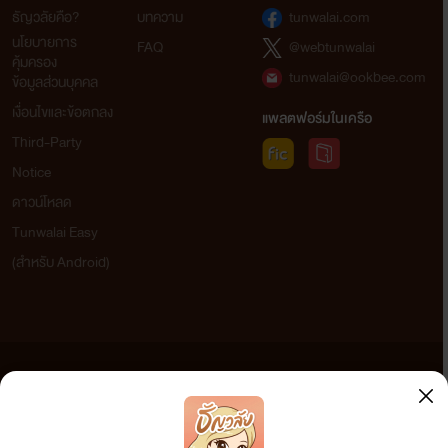
ธัญวลัยคือ?
บทความ
tunwalai.com
นโยบายการ
FAQ
@webtunwalai
คุ้มครอง
tunwalai@ookbee.com
ข้อมูลส่วนบุคคล
เงื่อนไขและข้อตกลง
แพลตฟอร์มในเครือ
เรื่องราวความรักของมาเฟียหนุ่มหน้าหวานกับสาวเย็นชาจะ
Third-Party
ลงเอยอย่างไร เมื่อทั้งคู่ต้องมาอยู่ด้วยกัน โดยถูกแม่ของทั้งสอง
Notice
วางแผน ความแสบ ความซ่าส์ และความหน้ามึนของหนุ่ม
ดาวน์โหลด
Tunwalai Easy
เพลย์บอยจะสามารถปราบหัวใจที่ด้านชาของเธอได้หรือไม่ ความ
(สำหรับ Android)
ลับที่เธอไม่เคยบอกใครและไม่มีใครรู้คืออะไรกันแน่
ข้อความที่ท่านได้อ่านจากเว็บไซต์นี้เกิดจากการเขียนโดยสาธารณชนและเผยแพร่โดยอัตโนมัติ ผู้ดูแล
เว็บไซต์แห่งนี้ไม่ได้เห็นด้วยและไม่ขอรับผิดชอบต่อข้อความใดๆ ทั้งสิ้น ดังนั้นผู้อ่านทุกท่านโปรดใช้
วิจารณญาณในการกลั่นกรองด้วยตนเอง และหากท่านพบข้อความใดๆ ที่ขัดต่อกฎหมายและศีลธรรม
กรุณาแจ้งมาที่ tunwalai@ookbee.com เพื่อทีมงานจะได้ดำเนินการในทันที ทั้งนี้ ทางเว็บไซต์ขอสงวน