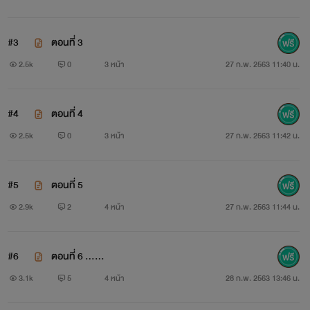
หมอหนุ่มเข้าไปยืนชิดขอบเตียงมากขึ้น เพื่อให้ฟังเสียงหัวใจและ
ปอดได้ถนัด
#3
ตอนที่ 3
2.5k
0
3 หน้า
27 ก.พ. 2563 11:40 น.
“ขอโทษนะครับ”
เขาขอโทษอีกครั้งก่อนที่แหวกคอเสื้อคลุมออกให้พ้นทาง เพื่อให้
#4
ตอนที่ 4
เครื่องฟังเสียงหัวใจได้เข้าไปในเสื้อ
2.5k
0
3 หน้า
27 ก.พ. 2563 11:42 น.
#5
ตอนที่ 5
หญิงสาวพยักหน้าน้อย ๆ รู้สึกขนลุกไปทั้งกาย เมื่อโลหะเย็น ๆ
2.9k
2
4 หน้า
27 ก.พ. 2563 11:44 น.
ประทับนาบลงที่เนินเนื้อนุ่ม อาการร้อนวูบขึ้นบนใบหน้าจนเกิดสี
แดงระเรื่อที่พวงแก้ม ยิ่งแต่งแต้มใบหน้าสวยให้ดูอ่อนใสเย้ายวน
#6
ตอนที่ 6 ......
3.1k
5
4 หน้า
28 ก.พ. 2563 13:46 น.