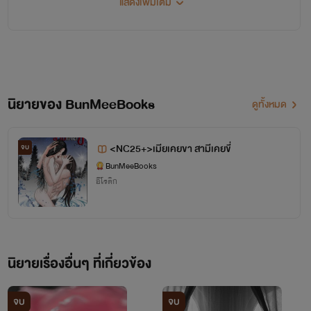
แสดงเพิ่มเติม
****ใครไม่อยากพลาดอ่านฟรีทุกเรื่อง
กดติดตามแล้วกดแสดงปก
Ai ไว้นะคะ
เพราะนักเขียนของเราเป็นเพียงนักเขียนตัวเล็กๆ ที่มีเงิน
ไม่พอสำหรับการจ้างวาดปกนิยาย ดังนั้น ปก Ai เป็นอีก 1 ทาง
เลือกให้นักเขียนตัวเล็กอย่างเรามีปกสวยๆ ไว้เสิร์ฟนักอ่านเพื่อ
E-book ออกแล้วนะคะ
อรรถรสของเนื้อเรื่อง ขอบคุณค่ะ****
นิยายของ BunMeeBooks
ดูทั้งหมด
เปิดให้อ่านฟรีทุกเรื่อง ที่ เว็บไซต์ มารี้ด
ไปจัดกันได้เลยที่ MEB
<NC25+>เมียเคยขา สามีเคยขี่
จบ
https://www.mareads.com/profile/bunmeebooks?
ใครอยากถูกเข็มหมอ มากองรวมกันตรงนี้
BunMeeBooks
tab=writing
อีโรติก
นะจ๊ะ
>///////<
นิยายเรื่องอื่นๆ ที่เกี่ยวข้อง
ไรท์ เปิดให้อ่านฟรี หลังการอัพเดท 2- 24 ชม.
จบ
จบ