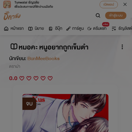
Tunwalai ธัญวลัย
เปิดแอป
เพื่อประสบการณ์ที่ดีกว่าบนมือถือ
เข้าสู่ระบบ
มาใหม่
หน้าแรก
นิยาย
อีบุ๊ก
การ์ตูน
ดรีมแชท
ธัญลิสต์
หมอคะ หนูอยากถูกเข็มตำ
นักเขียน:
BunMeeBooks
ดราม่า
0.0
จบ