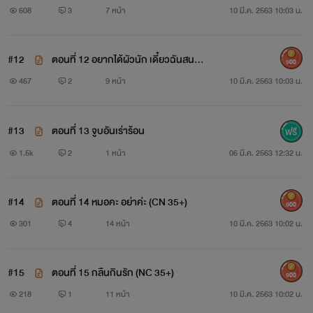
608
3
7 หน้า
10 มี.ค. 2563 10:03 น.
#12
ตอนที่ 12 อยากได้ผัวนัก เดี๋ยวฉันสนอง
หมอหนุ่มเผลอมองใบหน้าคนไข้ที่นั่งลำตัวตรง เม้มปากจน
900
ให้ !
467
2
9 หน้า
10 มี.ค. 2563 10:03 น.
สนิท หลับตานิ่งจนให้ความรู้สึกว่าหล่อนเป็นสาวแรกแย้มที่ไม่
เคยผ่านมือชายใด ความรู้สึกเช่นนั้นทำให้เขาถึงกลับลอบกลืน
#13
ตอนที่ 13 จูบอันเร่าร้อน
น้ำลายลงลำคออันแห้งผาก และเผลอเพียงแวบเดียว มือของเขา
1.5k
2
1 หน้า
06 มี.ค. 2563 12:32 น.
ก็เลื่อนต่ำจนเกินไปจนทำให้เสื้อคลุมของหล่อนเลื่อนหลุดลง เผย
ให้เห็นทรวงอกคู่งามชูชันอร่ามต่อหน้าต่อหน้าเขา
#14
ตอนที่ 14 หมอคะ อย่าค่ะ (CN 35+)
900
301
4
14 หน้า
10 มี.ค. 2563 10:02 น.
“ว้าย !”
#15
ตอนที่ 15 กลืนกินรัก (NC 35+)
900
หญิงสาวรีบขยับหมายจะคว้าเสื้อคลุมเลื่อนขึ้นปิด เสียงร้องและ
218
1
11 หน้า
10 มี.ค. 2563 10:02 น.