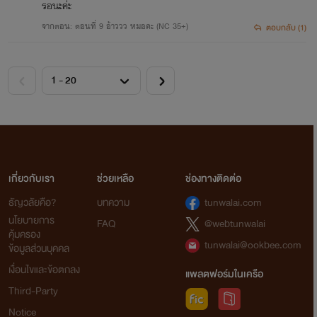
รอนะค่ะ
จากตอน: ตอนที่ 9 อ้าววว หมอคะ (NC 35+)
ตอบกลับ (1)
เกี่ยวกับเรา
ช่วยเหลือ
ช่องทางติดต่อ
ธัญวลัยคือ?
บทความ
tunwalai.com
นโยบายการ
FAQ
@webtunwalai
คุ้มครอง
tunwalai@ookbee.com
ข้อมูลส่วนบุคคล
เงื่อนไขและข้อตกลง
แพลตฟอร์มในเครือ
Third-Party
Notice