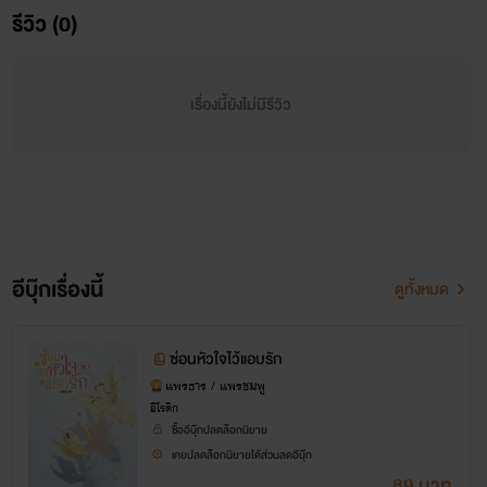
รีวิว (0)
วาดดาว
หญิงสาวที่ถูกคนรักนอกใจ แอบไปมีสัมพันธ์ลึกซึ้งกับ
เรื่องนี้ยังไม่มีรีวิว
หญิงอื่นถึงสามครั้งสามครา ซึ่งนั่นทำให้เธอไม่อาจทนได้อีกต่อ
ไปและตัดสินใจเลิกรากับเขา ซึ่งในช่วงเวลานั้น
อติรุติ
ก็ได้ก้าว
เข้ามาในชีวิตของเธอ นำพามาซึ่งการเปลี่ยนแปลงหลายสิ่งหลาย
อย่างที่ไม่คาดฝันรวมทั้งความรักครั้งใหม่ โดยมี
น้องชมพู
ลูก
อีบุ๊กเรื่องนี้
ดูทั้งหมด
ศิษย์ตัวน้อยประจำชั้นอนุบาลทานตะวันของเธอเป็นตัวกลาง
นิยายเรื่องนี้มี e-book วางขาย ที่ meb แล้วนะคะ ท่านใดสนใจ
ซ่อนหัวใจไว้แอบรัก
แพรธาร / แพรชมพู
สามารถตามไปโหลดได้เลยค่ะ ตอนนี้ยังอยู่ในช่วงโปรโมชั่น เพียง
อีโรติก
89 บาท หากเข้าไปพบราคาเกินนี้ให้รอโปรโมชั่นรอบต่อไปนะคะ
ซื้ออีบุ๊กปลดล็อกนิยาย
เคยปลดล็อกนิยายได้ส่วนลดอีบุ๊ก
89 บาท