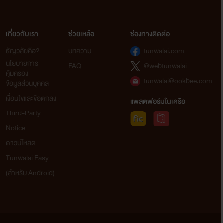
เกี่ยวกับเรา
ช่วยเหลือ
ช่องทางติดต่อ
ธัญวลัยคือ?
บทความ
tunwalai.com
นโยบายการ
FAQ
@webtunwalai
คุ้มครอง
tunwalai@ookbee.com
ข้อมูลส่วนบุคคล
เงื่อนไขและข้อตกลง
แพลตฟอร์มในเครือ
Third-Party
Notice
ดาวน์โหลด
Tunwalai Easy
(สำหรับ Android)