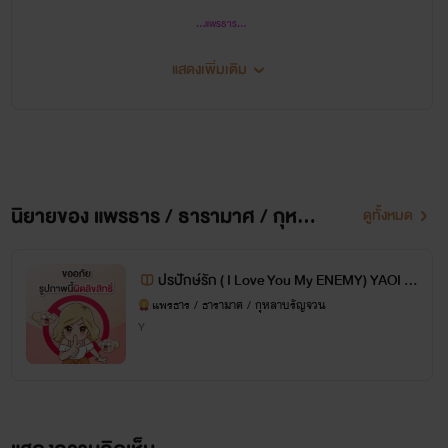
...แพรธาร...
นิยายของไรท์แต่งเล่นๆแต่งเรื่อยๆ
บางช่วงมีหายไปบ้างเพราะงานเยอะจริงๆ
ขอให้เข้าใจไรท์ด้วยนะ
แสดงเพิ่มเติม
คะ
^_^
เนื้อหาก็อาจจะถูกใจบ้างและไม่ถูกใจบ้างก็ขออภัยไว้ล่วงหน้านะคะ อ่านเอาสนุกเอาอรรถรส
ชิวๆ กันเนอะ
ปล.
ขอบคุณคนอ่านจริงๆที่ชอบนิยายของไรท์และให้การติดตามเสมอมา
นิยายของ แพรธาร / ธารามาศ / กุหลาบรัญจวน
ดูทั้งหมด
ปรปักษ์รัก ( I Love You My ENEMY) YAOI fi
c 2hj,คยูแซง,ยุนแจ,ซูยู
แพรธาร / ธารามาศ / กุหลาบรัญจวน
Y