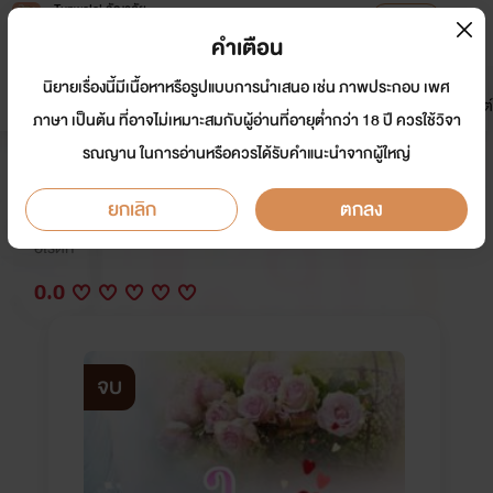
Tunwalai ธัญวลัย
เปิดแอป
เพื่อประสบการณ์ที่ดีกว่าบนมือถือ
คำเตือน
เข้าสู่ระบบ
นิยายเรื่องนี้มีเนื้อหาหรือรูปแบบการนำเสนอ เช่น ภาพประกอบ เพศ
มาใหม่
หน้าแรก
นิยาย
อีบุ๊ก
การ์ตูน
ดรีมแชท
ธัญลิสต์
ภาษา เป็นต้น ที่อาจไม่เหมาะสมกับผู้อ่านที่อายุต่ำกว่า 18 ปี ควรใช้วิจา
รณญาน ในการอ่านหรือควรได้รับคำแนะนำจากผู้ใหญ่
ซ่อนหัวใจไว้แอบรัก
ยกเลิก
ตกลง
นักเขียน:
แพรธาร / ธารามาศ / กุหลาบรัญจวน
อีโรติก
0.0
จบ