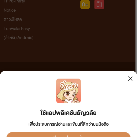
Third-Party
Notice
ดาวน์โหลด
Tunwalai Easy
(สำหรับ Android)
ข้อความที่ท่านได้อ่านจากเว็บไซต์นี้เกิดจากการเขียนโดยสาธารณชนและเผยแพร่โดยอัตโนมัติ ผู้ดูแล
เว็บไซต์แห่งนี้ไม่ได้เห็นด้วยและไม่ขอรับผิดชอบต่อข้อความใดๆ ทั้งสิ้น ดังนั้นผู้อ่านทุกท่านโปรดใช้
วิจารณญาณในการกลั่นกรองด้วยตนเอง และหากท่านพบข้อความใดๆ ที่ขัดต่อกฎหมายและศีลธรรม
กรุณาแจ้งมาที่ tunwalai@ookbee.com เพื่อทีมงานจะได้ดำเนินการในทันที ทั้งนี้ ทางเว็บไซต์ขอสงวน
ลิขสิทธิ์ตามพระราชบัญญัติลิขสิทธิ์ (ฉบับเพิ่มเติม) พ.ศ.2558
ใช้แอปพลิเคชันธัญวลัย
เพื่อประสบการณ์อ่านและเขียนที่ดีกว่าบนมือถือ