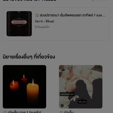
ลวงปรารถนา เริ่มอัพตอนแรก อาทิตย์ 7 เมษา
ยน 2024
กัลวาร์ / คีรีรมย์
รักโรแมนติก
นิยายเรื่องอื่นๆ ที่เกี่ยวข้อง
เมียเด็ก ภาค 1 [จบแล้ว]
ผัวเก็บ