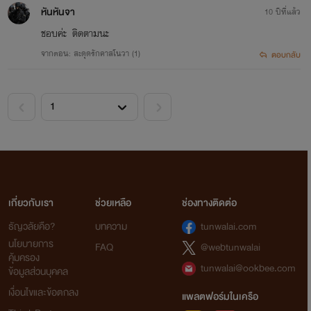
หันหันจา
10 ปีที่แล้ว
ชอบค่ะ ติดตามนะ
จากตอน: สะดุดรักคาสโนวา (1)
ตอบกลับ
เกี่ยวกับเรา
ช่วยเหลือ
ช่องทางติดต่อ
ธัญวลัยคือ?
บทความ
tunwalai.com
นโยบายการ
FAQ
@webtunwalai
คุ้มครอง
tunwalai@ookbee.com
ข้อมูลส่วนบุคคล
เงื่อนไขและข้อตกลง
แพลตฟอร์มในเครือ