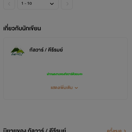
เกี่ยวกับนักเขียน
กัลวาร์ / คีรีรมย์
ฝากผลงานของกัลวาร์ด้วยนะคะ
ขอบพระคุณทุกกำลังใจ ขอพระอวยพรทุกท่านค่ะ
แสดงเพิ่มเติม
กัลวาร์
นิยายของ กัลวาร์ / คีรีรมย์
ดูทั้งหมด