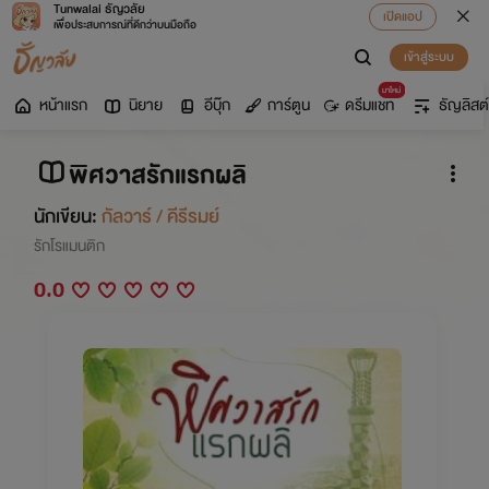
Tunwalai ธัญวลัย
เปิดแอป
เพื่อประสบการณ์ที่ดีกว่าบนมือถือ
เข้าสู่ระบบ
มาใหม่
หน้าแรก
นิยาย
อีบุ๊ก
การ์ตูน
ดรีมแชท
ธัญลิสต์
พิศวาสรักแรกผลิ
นักเขียน:
กัลวาร์ / คีรีรมย์
รักโรแมนติก
0.0