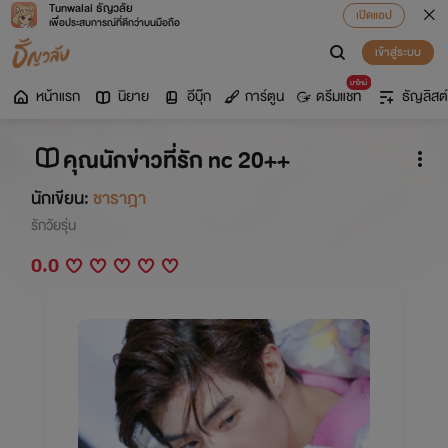
Tunwalai ธัญวลัย
เปิดแอป
เพื่อประสบการณ์ที่ดีกว่าบนมือถือ
เข้าสู่ระบบ
มาใหม่
หน้าแรก
นิยาย
อีบุ๊ก
การ์ตูน
ดรีมแชท
ธัญลิสต์
คุณนักข่าวที่รัก nc 20++
นักเขียน:
ชาราฎา
รักวัยรุ่น
0.0