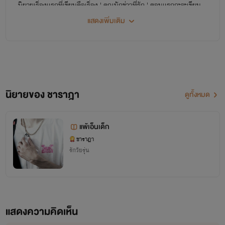
นิยายเรื่องแรกที่เขียนคือเรื่อง ' คุณนักข่าวที่รัก ' ตอนแรกกะจะเขียน
แค่เรื่องเดียว แต่กลัวว่านางจะเหงาเลยเขียนเรื่อง ' แพ้เอ็นเด็ก' มาเป็น
แสดงเพิ่มเติม
เพื่อนทั้งสองเรื่องลงวันที่ 14 กุมภาพันธ์ 2020 วันวาเลนไทน์ เพื่อ
เป็นการเริ่มต้นสิ่งดีๆในวันแห่งความรัก ต่อมาจะเป็นเรื่อง ' เรื่องเล่า
จากน้องสาว ' เริ่มลงวันที่ 29 กุมภา เพราะเป็นวันที่พิเศษที่สี่ปีมีแค่
ครั้งเดียวและเรื่องล่าสุด ' วาเบียน่า เริงร่ากับผัวทั้งสาม ' และอาจจะมี
นิยายของ ชาราฎา
ดูทั้งหมด
เรื่องใหม่ในอนาคตเพราะมีพล็อตเรื่องอยู่ในหัวแล้ว ทุกคนอาจสังเกต
เห็นว่าจะมีคำผิดอยู่บ้างแต่ก็ไม่อยากจะแก้ไขเพราะจะทำให้วันที่เริ่มต้น
เปลี่ยนแปลงไปจากเดิมเลยปล่อยเลยตามเลย ขอขอบคุณทุกกำลังใจ
แพ้เอ็นเด็ก
ชาราฎา
ที่มีให้กันและขออภัยหากมีสิ่งใดผิดพลาด
รักวัยรุ่น
ชาราฎา
แสดงความคิดเห็น