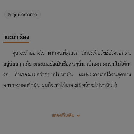
คุณนักข่าวที่รัก
แนะนำเรื่อง
คุณจะทำอย่างไร หากคนที่คุณรัก มักจะเพ้อถึงชื่อใครอีกคน
อยู่บ่อยๆ แม้ยามละเมอยังเป็นชื่อคนๆนั้น เป็นผม ผมทนไม่ได้เห
รอ ถ้าเธอละเมอว่าอยากไปหามัน ผมจะขวางเธอไว้จนสุดทาง
อยากจะบอกรักมัน ผมก็จะทำให้เธอไม่มีหน้าจะไปหามันได้
' พี่หมี ...........หนูชอบพี่นะ หนูอยากจะบอกรักพี่ รอหนูนะ
แสดงเพิ่มเติม
คะ '