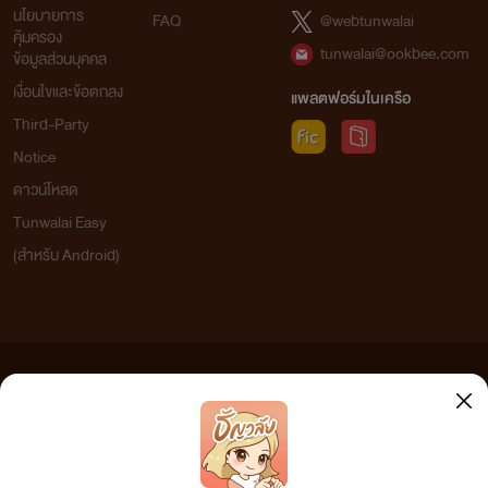
นโยบายการ
FAQ
@webtunwalai
คุ้มครอง
tunwalai@ookbee.com
ข้อมูลส่วนบุคคล
เงื่อนไขและข้อตกลง
แพลตฟอร์มในเครือ
Third-Party
Notice
ดาวน์โหลด
Tunwalai Easy
(สำหรับ Android)
ข้อความที่ท่านได้อ่านจากเว็บไซต์นี้เกิดจากการเขียนโดยสาธารณชนและเผยแพร่โดยอัตโนมัติ ผู้ดูแล
เว็บไซต์แห่งนี้ไม่ได้เห็นด้วยและไม่ขอรับผิดชอบต่อข้อความใดๆ ทั้งสิ้น ดังนั้นผู้อ่านทุกท่านโปรดใช้
วิจารณญาณในการกลั่นกรองด้วยตนเอง และหากท่านพบข้อความใดๆ ที่ขัดต่อกฎหมายและศีลธรรม
กรุณาแจ้งมาที่ tunwalai@ookbee.com เพื่อทีมงานจะได้ดำเนินการในทันที ทั้งนี้ ทางเว็บไซต์ขอสงวน
ลิขสิทธิ์ตามพระราชบัญญัติลิขสิทธิ์ (ฉบับเพิ่มเติม) พ.ศ.2558