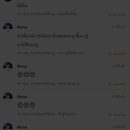
ปัตย์)
ไอ้พี่เน
Papai
จากตอน: ความทรงจำสีชมพู : คุณได้สิทธิ์นั้น
ตอบกลับ
www.mebmarket.com
เรื่องราวของหนุ่มสถาปัตย์อย่างนิวและวิศวะ
Nuna
9 ปีที่แล้ว
อย่างไนท์ ที่โคจรมาเจอกันจากประเพณีบ้าบอ
แตกของทั้งสองคณะที่กี่รุ่นต่อกี่รุ่นที่ต้องดองกัน
บางที่เราเค้าๆก็เห็นเราเป็นของตายลุกขึ้นมาสู้
มาดูว่าใครจะได้เป็นเขยหรือสะใภ้ของคณะสอ
บางก็ดีนะณัฐ
ขณะนี้กันแน่ ไนท์ : วิศวะปี 2 "ไม่มีอะไรน่าอา
เท่าเอาไอ่เตี้ยมาเป็นเมียแล้ว""เตี้ยตัดเล็บให้
จากตอน: ความทรงจำสีชมพู : คำถามที่ไม่มีคำตอบ
ตอบกลับ
หน่อย/โกนหนวดให้ด้วย/สระผมให้ที""เตี้ยมึงมี
อะไรดีกูถึงต้องรักมึงว่ะ" นิว : 'ถาปัตย์ปี 1 "มึงคิ
Nuna
9 ปีที่แล้ว
ว่ากูไม่อายหรองัยไอ้พี่ไนท์บ้า""ไปแต่งตัวเดี๋ยว
😍😍😍
พาไปร้านตัดขนข้างคอนโด" "กูมีดีทุกอย่างอ่ะไ
เชื่อก็ลองดูดิ"
จากตอน: ความทรงจำสีชมพู : สงครามอนุบาล
ตอบกลับ
Nuna
9 ปีที่แล้ว
😍😍😍
จากตอน: ความทรงจำสีชมพู : ศัตรูในชุดขาว
ตอบกลับ
Nuna
9 ปีที่แล้ว