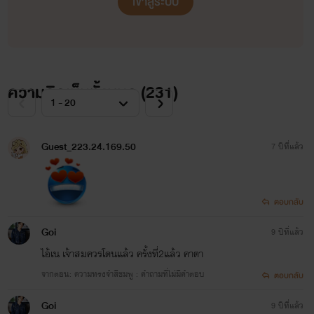
เข้าสู่ระบบ
หม่าลัวจินxหวังอินจื่อ"กดฉันกี่ครั้ง ฉันก็เป็น
ผู้ชาย เอาให้ตายฉันก็ไม่รักคนที่คิดฆ่าแม่ตัวเอ
หรอก""นั้นก็เรื่องของนาย ไม่รักก็เรื่องของนาย
ไม่ให้ฉันเอานายนี่มันก็เรื่องของฉัน""ไม่มีทางร
แต่ที่คอยงอนให้ง้อนี่มันหมายถึงอะไร?""มัน
ความคิดเห็นทั้งหมด (
231
)
หมายถึง แสดงไง การแสดงอ่ะเข้าใจม่ะ""แสดงไ
เนียนจังเลยนะ เนียนจนคิดว่ารักจริงๆ" เหวิน
ซ่งxชิงหยู่"เสื้ออยู่ไหน กางเกงอยู่ไหน บีบยาสีฟ
ยัง เข็มขัดหล่ะ ติดกระดุมให้ด้วย""เรียบร้อยแล้
Guest_223.24.169.50
7 ปีที่แล้ว
ครับนายน้อย วันนี้กลับดึกไหมจะให้ชิงหยู่มาค้
ด้วยไหม""ไม่ต้องรอ คืนนี้มีนัดทานข้าว ถ้าไม่
เรียกไม่ต้องเสนอหน้าขึ้นมาบนตึก""ครับ นาย
น้อย ชิงหยู่ยอมนายน้อยทุกอย่าง เพราะรัก"
ตอบกลับ
Goi
9 ปีที่แล้ว
ไอ้เน เจ้าสมควรโดนแล้ว ครั้งที่2แล้ว คาตา
จากตอน: ความทรงจำสีชมพู : คำถามที่ไม่มีคำตอบ
ตอบกลับ
Goi
Tradition Eng&Arc (วิศวะ&สถา
9 ปีที่แล้ว