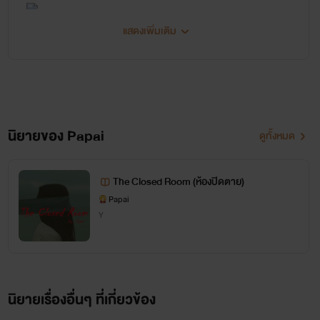
แสดงเพิ่มเติม
ประกาศ
แจ้งให้รีดทุกท่านทราบนะคะ
นิยายของ Papai
ดูทั้งหมด
ว่าช่วงนี้ที่ไรท์เงียบหายไป
The Closed Room (ห้องปิดตาย)
เพราะงานประจำเยอะมาก
Papai
Y
ขึ้น รักกันจริงอย่าทิ้งกันนะจ๊ะ
อิอิ
นิยายเรื่องอื่นๆ ที่เกี่ยวข้อง
U&Me (รักเราแค่สองคน)
Papai