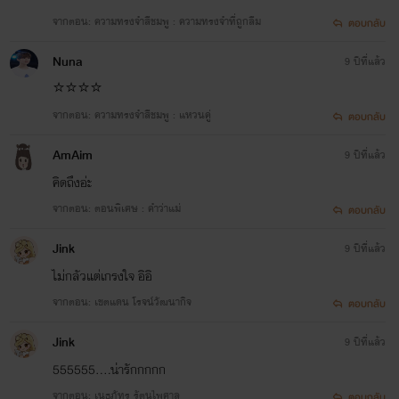
แม่ตั้งแต่เด็กแต่กลับหลงรักผู้ชายที่ได้พบเจอแล
จากตอน: ความทรงจำสีชมพู : ความทรงจำที่ถูกลืม
ตอบกลับ
สัมผัสกันเพียงข้ามคืนกับบาร์เทนเดอร์หนุ่มที่
จะใจเย็น นิ่งๆเงียบ อ่อนโยนผิดหวังกับรักแรก
Nuna
9 ปีที่แล้ว
แอบรักรุ่นน้องที่ทำงานเดียวกันแต่กลับจดจำรัก
ข้ามคืนของผู้ชายที่เจอเพียงครั้งแรก“ผมจะไป
⭐️⭐️⭐️⭐️
ตามหารักข้ามคืนของผม”“ผมกำลังรอคนพิเศ
จากตอน: ความทรงจำสีชมพู : แหวนคู่
ตอบกลับ
ข้ามคืนของผม”
AmAim
9 ปีที่แล้ว
Manager (เมเนเจอร์ที่รัก)
คิดถึงอ่ะ
Papai
จากตอน: ตอนพิเศษ : คำว่าแม่
www.mebmarket.com
ตอบกลับ
เพียว พลากรณ์ อาชีพผู้จัดการดาราดังอย่าง แ
พราว เซเลปดังเมืองไทย แต่เขาต้องอกหักเพรา
Jink
9 ปีที่แล้ว
เธอหนีไปแต่งงานกับ CEO ธุรกิจใหญ่และเลิกเป
ไม่กลัวแต่เกรงใจ อิอิ
รับงาน เขาจำใจต้องถูกปลดประจำการมาเป็น 
จากตอน: เขตแดน โรจน์วัฒนากิจ
ดูแลศิลปินแทนซึ่งมันน่าเบื่อน่ารำคาญเพียง
ตอบกลับ
เพราะเขาไม่ชอบศิลปินวัยรุ่นเรื่องมากเขาจึงเลิ
ทำงานนี้เพื่อเปิดร้านอาหารของเขาดีกว่า แต่โ
Jink
9 ปีที่แล้ว
ชะตากลับเล่นตลอกเพื่อนักของเขาอย่าง หนูหิ่
555555....น่ารักกกกก
ที่ได้มาดูแลศิลปินที่เกาหลีกลับรับงานซ้อนและ
จากตอน: เนธภัทร รัตนไพศาล
เธอก็สัญญาว่าจะไปดูแลศิลปินให้กับค่ายยักษ์
ตอบกลับ