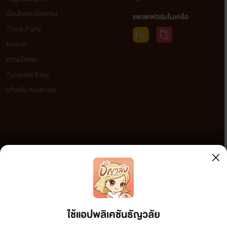
ฉันจะได้ไปกินข้าวสักที เมเนมินวูรอฉัน
เงื่อนไขและข้อตกลง
แพลตฟอร์มในเครือ
แล้ว""อ๋อๆ ที่แท้ก็นัดเมเนมินวูทานข้าวนี่เอง ชิส์
แล้วบอกว่าชอบผู้หญิง""ไม่ใช่สักหน่อย ไปพักได
Third-Party
แล้วขืนพูดอีกทีจะได้เจอจูบผู้ชายไทย""กลัวตา
Notice
หล่ะ กล้าจูบผมกลางหอก็เอาสิ เอา
ดาวน์โหลด
เลยๆ""""""""@"""""""""""
Tunwalai Easy
(สำหรับ Android)
Pure Love (พิษรักพี่เขย)
Papai
www.mebmarket.com
“กูเกลียดมึง”"อย่ามาหลงรักกูทีหลังแล้วกัน""มึ
ต่างหาก อย่ามาหลงรักกูทีหลังแล้วกัน เพราะถ้
ข้อความที่ท่านได้อ่านจากเว็บไซต์นี้เกิดจากการเขียนโดยสาธารณชนและเผยแพร่โดยอัตโนมัติ ผู้ดูแล
วันนั้นมาถึง มึงเตรียมตัวตายทั้งเป็นได้เลย"ภาค
เว็บไซต์แห่งนี้ไม่ได้เห็นด้วยและไม่ขอรับผิดชอบต่อข้อความใดๆ ทั้งสิ้น ดังนั้นผู้อ่านทุกท่านโปรดใช้
นพี่เขยจอมบงการ นักธุรกิจหนุ่มพ่อหม้ายเมีย
วิจารณญาณในการกลั่นกรองด้วยตนเอง และหากท่านพบข้อความใดๆ ที่ขัดต่อกฎหมายและศีลธรรม
ตายเขามีสัมผัสแบบนี้กับน้องเมียมานานแล้วเข
กรุณาแจ้งมาที่ tunwalai@ookbee.com เพื่อทีมงานจะได้ดำเนินการในทันที ทั้งนี้ ทางเว็บไซต์ขอสงวน
ข่มขืนน้องเมียมาเรื่อยๆเหตุผลที่ภาคินมา
ลิขสิทธิ์ตามพระราชบัญญัติลิขสิทธิ์ (ฉบับเพิ่มเติม) พ.ศ.2558
แต่งงานกับเจนจิราคือเพื่อได้เข้าใกล้จินตรัยหนุ
ใช้แอปพลิเคชันธัญวลัย
หล่อหน้าตาดีเป็นที่หมายปองของสาวๆและเพร
น้องสาวของภาคินมาติดพันหลงรักจินตรัยมาก