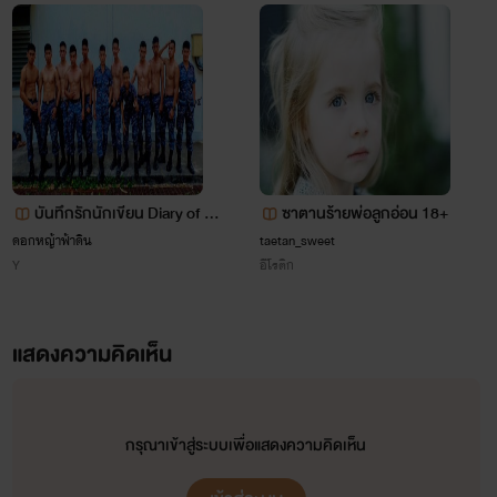
www.mebmarket.com
-น่านน้ำ-"อย่าทำตัวน่ารักมากกว่านี้ขี้เกียจตาม
หึงตามหวง""ตัวติดกันตั้งแต่เด็กไม่เบื่อบ้างหรอ
งัย""หวง โหด หื่น มันคือความรักของเค้าล้วนๆ
-คิริน-"ก็ห้ามหล่อบ้างดิขี้เกียจตามหึงหวงเหมือ
กันหล่ะ""คำว่า เบื่อ สะกดยังงัยหรอบอกที
สิ""ความรักของตัวมันทำเค้าเหนื่อยทั้งตัวตลอ
อ่ะ" -ภูดิส-"หึงกับหวงแยกให้ออกสิ""ก็เพราะเป็
แบบนี้งัยถึงได้หวงอ่ะ""เค้ารู้ว่ารักเราผิดแต่มันค
บันทึกรักนักเขียน Diary of Writ
ซาตานร้ายพ่อลูกอ่อน 18+
เรื่องเราสองคนนะ" -ภีมศรัณย์-"พอไม่หึงก็บ่น
er
ดอกหญ้าฟ้าดิน
taetan_sweet
หวงก็ว่าอะไรของตัวนี่""เป็นแบบนี้คือแบบไหนก
Y
อีโรติก
เห็นหวงทุกทีอ่ะ""ก็เพราะว่าเป็นเรื่องของเราสอ
คนงัยถึงปล่อยให้ผิดแบบนี้"
แสดงความคิดเห็น
Loved At The Start (ร้ายนัก รักซะใ
กรุณาเข้าสู่ระบบเพื่อแสดงความคิดเห็น
เข็ด)
Papai
www.mebmarket.com