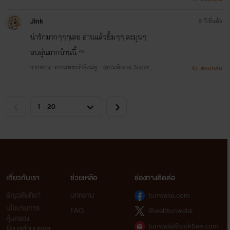
ใหญ่ของเกาหลี เธอจึงโทรหาเพื่อนรักอย่างเพี
ที่ตอนนี้กำลังจะวางมือ"เพียววววว""อย่ามาอ้อ
Jink
9 ปีที่แล้ว
กูไม่ไป""นะ เพียวนะช่วยกูหน่อย มึงไปมึงจะได้
น่ารักมากๆๆๆเลย อ่านแล้วยิ้มๆๆ ละมุนๆ
ลืมแพรวาไงนะๆ เงินดีด้วยนะมึง""เออๆ แค่ปีเดี
อบอุ่นมากบ้านนี้ ^^
ใช่ไหม""อื้ม แค่ไปเป็นเมเนเจอร์ให้ไอดอลเกาห
ปีเดียวเอง""ค่าจ้างกูเอาหมดนะ ไม่มีแบ่งนะมึง
จากตอน: ความทรงจำสีชมพู : (ตอนพิเศษ) Superm
ตอบกลับ
แค่ปีเดียวใช่ป่ะ""จ๊ะ เพื่อนเลิฟฟฟ""คราวหน้าอย
an
รับงานซ้อนอีกนะ เข้าใจไหมนังหิ่น"ลี กีกวัง
ศิลปินบอยแบรนด์นามว่า B2ST เกาหลีชื่อดัง ถึ
จะตัวเตี้ยที่สุดในวงแต่เขาคือคนที่แข็งแรงที่สุด
ดื้อที่สุด เอาแต่ใจที่สุด ปากมาที่สุดและเรื่องมา
ที่สุด เมื่อจีแทค ผู้จัดการส่วนตัวของเขาต้องลา
ออกไปแต่งงานทางค่ายต้องหาผู้จัดการคนใหม่
มาแทน เขาสัญญาว่าจะไม่เอาผู้จัดการคนไหน
นอกจากจีแทค คนเดียว แต่เมื่อเขาผู้จัดการคน
ใหม่เข้ามาเขาผยศเต็มที่ ดูสิว่าผู้จัดการจะทนเ
เกี่ยวกับเรา
ช่วยเหลือ
ช่องทางติดต่อ
ได้สักเท่าไหร่"ฉันชอบผู้หญิงไทย ไม่ใช่ผู้ชาย
เกาหลี เข้าใจไหม""ผมก็ไม่ชอบผู้ชายไทยหรอ
ธัญวลัยคือ?
บทความ
tunwalai.com
ปากหมา ขี้บ่น จู้จี้ จุกจิ๊ก""สุภาษิตไทยเกลียด
นโยบายการ
FAQ
@webtunwalai
อย่างไงจะได้อย่างนั้น""นั้นสำหรับใช้กับคนไท
คุ้มครอง
ป่ะ ไม่ใช่คนเกาหลี""ปากมากจริงๆ ไปพักเลยไ
tunwalai@ookbee.com
ข้อมูลส่วนบุคคล