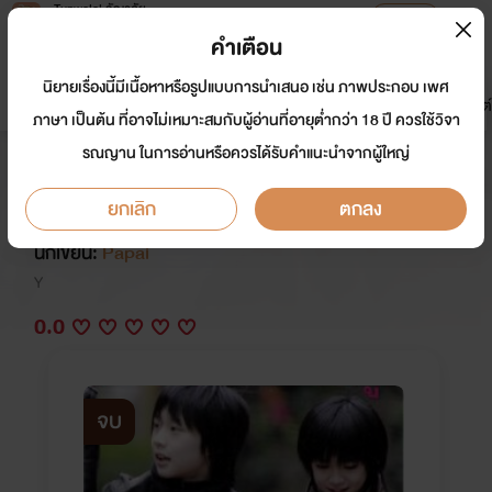
Tunwalai ธัญวลัย
เปิดแอป
เพื่อประสบการณ์ที่ดีกว่าบนมือถือ
คำเตือน
เข้าสู่ระบบ
นิยายเรื่องนี้มีเนื้อหาหรือรูปแบบการนำเสนอ เช่น ภาพประกอบ เพศ
มาใหม่
หน้าแรก
นิยาย
อีบุ๊ก
การ์ตูน
ดรีมแชท
ธัญลิสต์
ภาษา เป็นต้น ที่อาจไม่เหมาะสมกับผู้อ่านที่อายุต่ำกว่า 18 ปี ควรใช้วิจา
รณญาน ในการอ่านหรือควรได้รับคำแนะนำจากผู้ใหญ่
Pink Memories (ความทรงจำ
สีชมพู) : ตีพิมพ์กับธัญวลัยจ้า
ยกเลิก
ตกลง
นักเขียน:
Papai
Y
0.0
จบ