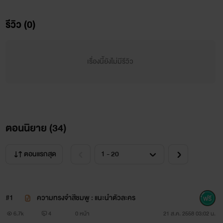
นิน
รีวิว (0)
“ตัวเล็กสัญญาว่าจะเป็นเจ้าสาวตัวโตคนเดียว”
“ตัวโตเค้าจะรอตัวโตกลับมานะ”
เรื่องนี้ยังไม่มีรีวิว
“หากจำกันไม่ได้ก็ไม่ต้องจำครับ”
……………………………………..
ตอนนิยาย (
34
)
พี่เน
“เมื่อไหร่จะเลิกตามตื้อฉันสักทีเจ้าเด็กบ้า รำคาญ”
ตอนแรกสุด
“ได้เลยดื้อนักใช่มั้ยพ่อจะจับกดให้หายดื้อ”
#1
ความทรงจำสีชมพู : แนะนำตัวละคร
“นายต้องเป็นของฉันแค่คนเดียว เข้าใจไหม เมีย”
6.7k
4
0 หน้า
21 ส.ค. 2558 03:02 น.