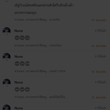
ณัฐกับเนโครตฟินเลยส่วนตัวโตกีบตัวเล็กเค้า
แบบหวานละมุน
Love You (ซ่อนรัก)
จากตอน: ความทรงจำสีชมพู : ความจริง
ตอบกลับ
Papai
www.mebmarket.com
Nuna
9 ปีที่แล้ว
“ฮัลโหล”เสียงงัวเงียของชายหนุ่มที่กดรับสาย
😍😍😍
ก่อนจะลืมตาขึ้นทันทีเมื่อปลายสายเอ่ยขึ้น(“เฮี
อยู่ไหนฮะ คิริวโทรหาเฮียตั้งหลายรอบ”) เสียง
จากตอน: ความทรงจำสีชมพู : บทลงโทษ
ตอบกลับ
เบาๆช้าๆที่มันบ่งบอกว่าคนปลายสายเศร้าเพียง
ใด“คิริว โทรหาเฮียมีอะไรหรือเปล่า” ฟ้าคราม
Nuna
9 ปีที่แล้ว
เอ่ยถามขึ้น คนปลายสายเงียบกริบ(...) ความ
😍😍👏
เงียบ“หื้อ ว่าไงโทรหาเฮียมีอะไรหรือเปล่า”ฟ้า
ครามเอ่ยย้ำอีกครั้ง(“วันนี้เรามีนัดไปลองชุด
จากตอน: ความทรงจำสีชมพู : GAME OVER
ตอบกลับ
แต่งงานกัน เฮียจำไม่ได้หรอฮะ”) คิริวเอ่ยขึ้น
ทำเอาฟ้าครามที่เพิ่งนึกได้ว่าวันนี้เขาต้องไปลอ
Nuna
9 ปีที่แล้ว
ชุดแต่งงานกับคิริวเจ้าสาวของเขา“อ่อ ไม่ลืม
😍😍😍
เดี๋ยวเฮียไปรับนะรอแบป”ฟ้าครามเอ่ยขึ้น(“แล้
เฮียอยู่ที่ไหนฮะตอนนี้”) คิริวเอ่ยถามด้วยเสียง
จากตอน: ความทรงจำสีชมพู : คุณได้สิทธิ์นั้น
ตอบกลับ
แผ่วเบา“เอ่อ...เฮียอยู่คอนโด เดี๋ยวเฮียอาบน้ำแต
ตัวแปบนะ เดี๋ยวเฮียไปรับ”ฟ้าครามเอ่ยขึ้นก่อน
Nuna
9 ปีที่แล้ว
ปลุกคนข้างๆให้ตื่น“เราต้องคืนนายให้เขาไปแล