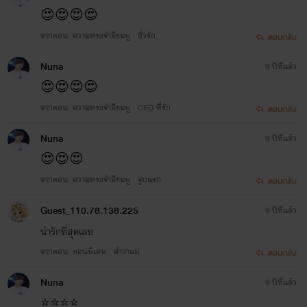
😍😍😍😍
ใช่ป่ะ”เสียงหวานของปรมีย์เอ่ยขึ้น “ปรมีย์ก็รู้ว่
เรารักใคร” ฟ้าครามเอ่ยขึ้นพร้อมยกยิ้มออกมา
จากตอน: ความทรงจำสีชมพู : ยั่วรัก
ตอบกลับ
ให้กับคนที่นอนอยู่ สองมือจับกันแน่นก่อนที่จะ
ปล่อยมือกันคิริวหลังจากกดวางสายว่าที่เจ้าบ่า
Nuna
9 ปีที่แล้ว
ของตัวเองเรียบร้อยก็มองไปรอบๆห้องนอนพร้
😍😍😍😍
ด้วยน้ำตาที่ไหลออกมาอย่างเจ็บปวด ก็ตอนนี้เ
เองก็นั่งอยู่บนเตียงนอนคอนโดของฟ้าคราม“ฮึ
จากตอน: ความทรงจำสีชมพู : CEO ที่รัก
ตอบกลับ
ไม่รักกันแล้วมาตอบตกลงแต่งงานกันทำไม”
Nuna
9 ปีที่แล้ว
One Night Stand (คนพิเศษข้ามคืน)
😍😍😍
Papai
จากตอน: ความทรงจำสีชมพู : จูบแรก
ตอบกลับ
www.mebmarket.com
"เราไม่รู้ไม่รู้เลยว่าอ้อมกอดที่ดีที่สุดอาจจะเป็น
Guest_110.78.138.225
9 ปีที่แล้ว
อ้อมกอดของคนที่เคยสวมกอดเพียงแค่ครั้งเดีย
เราไม่รู้เลยว่าจูบที่ดีที่สุดอาจจะเป็นจูบของคนที
น่ารักที่สุดเลย
เคยจูบกันเพียงแค่ครั้งเดียวคุณไม่รู้เลยว่าคนที่ด
จากตอน: ตอนพิเศษ : คำว่าแม่
ตอบกลับ
ที่สุดจะเป็นคนที่เคยรู้จักเพียงแค่ครั้งดียวคุณไม่ร
เลยว่าคนพิเศษของคุณจะเป็นคนพิเศษเพียงแค่
Nuna
9 ปีที่แล้ว
ข้ามคืน" เรื่องราวของป่าไม้หนุ่มรักชีวิตโสด
อบอุ่น เอาใจคนรอบข้างเสมอชอบลูกชายเพื่อน
⭐️⭐️⭐️⭐️