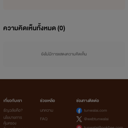
เพราะทั้งสองทางตอนนี้เขาก็ยื่นอยู่ที่ปลายนรกเสียแล้ว เด็กหนุ่มวิ่่
งออกไปเผชิญหน้ากับเหล่าปีศาจตรงๆ ดาบในมือกวัดแกว่งอย่าง
ความคิดเห็นทั้งหมด (
0
)
เป็นจังหวะ เขาเอี่ยวตัวหลบกระสุนเวทย์ที่ออกมาจากปีีศาจตัว
น้อยได้ แต่ว่าเขาก็โดนดักอีกทาง ลูกตุ่มอันหนาจากปีศาจตัวใหญ่
ฝาดลงกลางท้องน้อยของเด็กหนุ่ม ทำให้เด็กหนุ่มกระเด็นไปตาม
ยังไม่มีการแสดงความคิดเห็น
แรง เขาคงจะไม่รอดเสียแล้ว ปีศาจมากมายเดินเขามามองเด็ก
หนุ่มก่อนที่พวกมันจะเริ่มลงมือฉีกกระชากร่างกายของเด็กหนุ่ม
เขาสู้ได้ดีแล้ว เขาพยายามอย่างสุดความสามารถแล้วแต่ว่า
ทำไมตัวเขาถึงได้เครียดแค้น เขาอยากจะแก้แค้นพวกมัน จะให้ตัว
เกี่ยวกับเรา
ช่วยเหลือ
ช่องทางติดต่อ
ของเขาเป็นอะไรก็ได้เขายอมเพราะฉะนั้นได้โปรดเถอะให้ผมได้ฆ่า
ธัญวลัยคือ?
บทความ
tunwalai.com
สิ่งที่น่าเกลียดช่ังพวกนี้ด้วย
นโยบายการ
FAQ
@webtunwalai
คุ้มครอง
tunwalai@ookbee.com