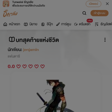
Tunwalai ธัญวลัย
เปิดแอป
เพื่อประสบการณ์ที่ดีกว่าบนมือถือ
เข้าสู่ระบบ
มาใหม่
หน้าแรก
นิยาย
อีบุ๊ก
การ์ตูน
ดรีมแชท
ธัญลิสต์
บทสุดท้ายแห่งชีวิต
นักเขียน:
jenjamin
แฟนตาซี
0.0