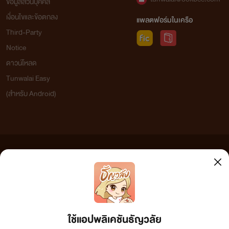
ข้อมูลส่วนบุคคล
เงื่อนไขและข้อตกลง
แพลตฟอร์มในเครือ
Third-Party
Notice
ร่างกายที่ไม่เหลือเค้าโครงความเป็นมนุษย์สิ้นลมหายใจไป
ดาวน์โหลด
ในขณะที่อีกคนตอบรับคำขอ อีกไม่นานการมีชีวิตอยู่ของเขา
Tunwalai Easy
(สำหรับ Android)
ในฐานะมนุษย์มันจะจบลงแล้ว
ข้อความที่ท่านได้อ่านจากเว็บไซต์นี้เกิดจากการเขียนโดยสาธารณชนและเผยแพร่โดยอัตโนมัติ ผู้ดูแล
เว็บไซต์แห่งนี้ไม่ได้เห็นด้วยและไม่ขอรับผิดชอบต่อข้อความใดๆ ทั้งสิ้น ดังนั้นผู้อ่านทุกท่านโปรดใช้
วิจารณญาณในการกลั่นกรองด้วยตนเอง และหากท่านพบข้อความใดๆ ที่ขัดต่อกฎหมายและศีลธรรม
กรุณาแจ้งมาที่ tunwalai@ookbee.com เพื่อทีมงานจะได้ดำเนินการในทันที ทั้งนี้ ทางเว็บไซต์ขอสงวน
ลิขสิทธิ์ตามพระราชบัญญัติลิขสิทธิ์ (ฉบับเพิ่มเติม) พ.ศ.2558
ใช้แอปพลิเคชันธัญวลัย