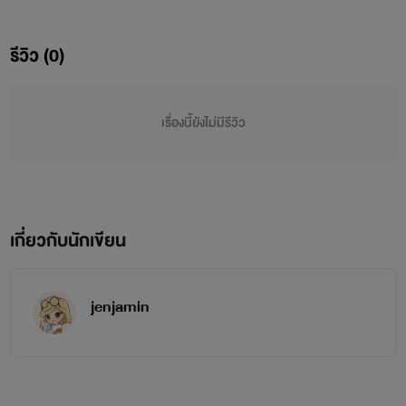
บ้านเมืองพังเละเทะมีทหารนับพันนายที่ตอนนี้กำลังต่อสู้อยู่กับ
ปีศาจ ไหนล่ะ ไหนล่ะพระเจ้าที่จะมาปกป้องโลกมนุษย์จากปีศาจ
รีวิว (0)
ร้ายน่ะสิ่งที่เขาเห็นอยู่ตรงหน้าก็มีเพียงแค่ "ปีศาจ"
ร่างกายของเขาสั่นเทาด้วยความหวาดกลัวตรงหน้าของเขามี
เรื่องนี้ยังไม่มีรีวิว
ร่างกายของพ่อและแม่ของเขาที่เข้ามาปกป้องเขาจากปีศาจที่จะ
เข้ามาทำร้ายเขา ภาพความทรงจำไหลเข้ามาในหัวของเขาเป็น
ฉากๆ เลือดสีแดงชาดที่กระเซ็นมาใส่หน้าของเขาร่างกายของพ่อ
เกี่ยวกับนักเขียน
และแม่เขาที่ล้มลงไปนอนในสภาพที่ไร้วิญญานตัวเขาได้แต่กรีด
ร้อง เขาทำอะไรไม่ได้เลยสักอย่าง พระเจ้าน่ะไม่สามารถที่จะ
jenjamin
อ้อนวอนได้ สิ่งที่เขาต้องเชื่อมีเพียงแค่ตััวเขาเท่านั้น
เด็กหนุ่มได้สติ จึงหยิบผ้าผืนข้าวผืนใหญ่มาคุมพ่อแม่ของตน
ไว้แล้วจึงกล่าวลาพวกท่าน เด็กหนุ่มถือดาบเล่มยาวเอาไว้ในมือ