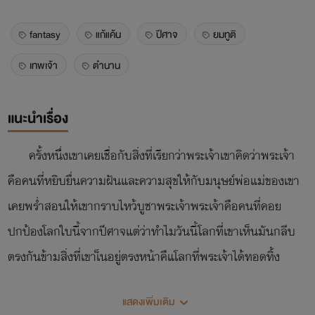
fantasy
แก้แค้น
ปีศาจ
ยมทูติ
เทพเจ้า
ตำนาน
แนะนำเรื่อง
ครั้งหนึ่งเขาเคยเชื่อกับสิ่งที่เรียกว่าพระเจ้าเขาคิดว่าพระเจ้า
คือคนที่หยิบยื่นความฝันและความสุขให้กับมนุษย์พ่อแม่ของเขา
เคยพร่ำสอนให้เขากราบไหว้บูชาพระเจ้าพระเจ้าคือคนที่คอย
ปกป้องโลกใบนี้จากปีศาจแต่ว่าทำไมวันนี้โลกที่เขาเห็นมันกลีบ
ตรงกันข้ามสิ่งที่เขาเ็นอยู่ตรงหน้าคืแโลกที่พระเจ้าได้ทอดทิ้ง
"ทำไม ทำไม ทำไม ทำไม"เขาพร่ำบอกกับตัวเองซ้ำไปซ้ำมา
แสดงเพิ่มเติม