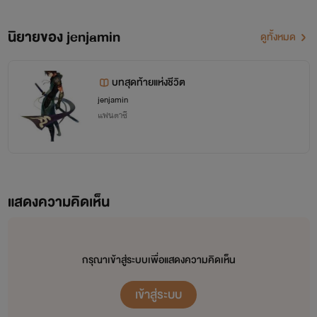
เพื่อหวังที่จะสามารถปกป้องตัวของเขาได้ เขาวิ่งตรงไปอยางไร้จุด
นิยายของ jenjamin
หมาย ดาบในมือก็กวัดแกว่งเพื่อหวังที่จะป้องกันตัวจาก ปีศาจจะ
ดูทั้งหมด
ตัวเล็กหรือตัวน้อยต่างก็เข้ามาทำลายเขา แต่เขาก็ไม่ยอมเขาใช่
บทสุดท้ายแห่งชีวิต
ดาบในมือฟาดลงไปที่ปีศาจเหล่านั้นจนตาย
jenjamin
แฟนตาซี
สภาพจิตใจที่ไม่พร้อมร่างกายที่อ่อนเพลียมาจากการที่
ร้องไห้และต่อสู้กับปีศาจระหว่างทางทำให้ครั้งนี้ตัวเขาได้พลาดไป
เสียแล้ว
แสดงความคิดเห็น
เขามาถึงที่หน้าประตูเมืองที่เป็นด่านสุดท้าย หน้าประตูมี
ปีศาจเฝ้าอยู่ด้านหน้าเต็มไปหมดถ้าเกิดตัวเขาต่อสู้ล่ะก็สิ่งที่ได้
กลับมามันจะไม่ใช่ชัยชะแต่มันจะหมายถึงความตาย ในขณะที่เด็ก
กรุณาเข้าสู่ระบบเพื่อแสดงความคิดเห็น
หนุ่มกำลังจะวิ่งกลับไปยังทางเดิม ก็มีปีศาจอีกกลุ่มมายืนดังด้าน
เข้าสู่ระบบ
หลังเขา ดาบในมือยกขึ้นอยู่ในระดับอก เขาไม่คิดที่จะหนีอีกต่อไป