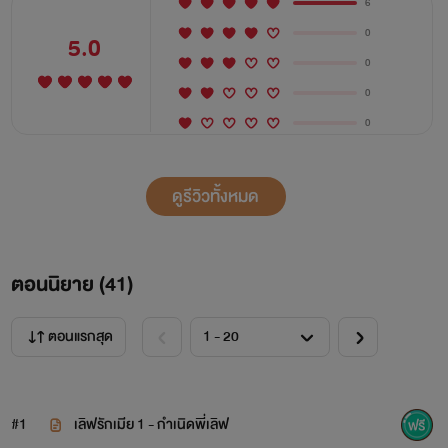
6
0
5.0
0
0
"ฮึกกก ฮือออ ยัยบ้า! เธอมาข่มขืนฉันทำไม" นี่คือเสียงของ
0
ไอ้ผู้ชายเมื่อคืนที่ฉันไปพลาดท่ามีอะไรกับเขาในห้องน้ำผับ แล้ว
ดูรีวิวทั้งหมด
ใครจะไปรู้ว่ามันท่าทางดิบ ๆ ห่าม ๆ ดันซิง แถมยังไม่เคยผ่านมือ
หญิงใดมาก่อน งานหยาบก็เลยตกมาที่ฉันอย่างห้ามไม่ได้!
เพราะมันดันเป็นคนที่บ้าเข้าขั้น ป่าเถื่อน ดิบหยาบจนฉันปวดหัว
ตอนนิยาย (
41
)
"เรื่องเมื่อคืนฉันขอโทษนะ ฉันไม่ได้ตั้งใจ" ฉันพูดออกไป
ตอนแรกสุด
ด้วยความรู้สึกผิดจริง ๆ ก็อีพวกเพื่อนเวรมันวางยาแกล้งฉัน ไม่
งั้นฉันก็คงไม่ต้องมาข่มขืนอีตานี่หรอก
#1
เลิฟรักเมีย 1 - กำเนิดพี่เลิฟ
"ไม่ให้อภัยเว้ย มึงได้กูแล้ว ถ้ามึงทิ้งกูมึงตาย!" มันส่งเสียง