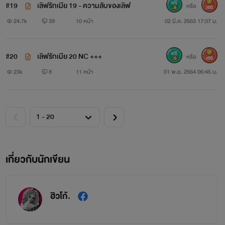
.
#19
เลิฟรักเมีย 19 - ความลับของเลิฟ
หรือ
300
24.7k
39
10 หน้า
02 มี.ค. 2563 17:37 น.
.
.
#20
เลิฟรักเมีย 20 NC +++
หรือ
400
23k
8
11 หน้า
01 พ.ย. 2564 06:45 น.
"เลิกกันเลยป่ะล่ะ?" มันยืนเท้าเอวร้องตะโกนท้าทายผมที่
อารมณ์กำลังเดือดดาลอยากจะบีบคอมันให้ตายคามือซะตอนนี้
"มึงไปเก็บเสื้อผ้าแล้วออกจากห้องกูไปเลยนะ" ผมไม่ยอม
แพ้ตะโกนกลับไป หึ! คิดว่ากูจะง้อมึงเหรอวะ ระดับไอ้เลิฟสัก
อย่าง!
เกี่ยวกับนักเขียน
"เออ ฉันไปแน่ เราเลิกกัน!!" มันพูดแค่นั้นแล้วเดินออกจาก
ฮิวโก้.
ห้องไป มันจ้องจะเลิกกับผมอยู่ตลอดนั้นแหละ แต่แล้วไงวะ!