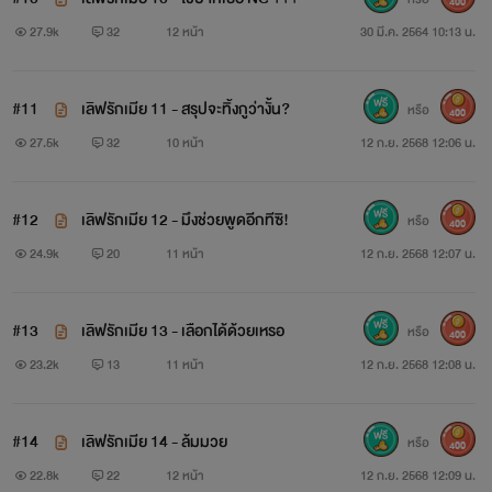
400
27.9k
32
12 หน้า
30 มี.ค. 2564 10:13 น.
ปากผมคาบบุหรี่พ่นควันออกมาแบบหนัก พลางกวาด
#11
เลิฟรักเมีย 11 - สรุปจะทิ้งกูว่างั้น?
หรือ
400
สายตามองไปรอบ ๆ คลับ ที่เมียผมมันแอบหนีผมมาเที่ยว แล้ว
27.5k
32
10 หน้า
12 ก.ย. 2568 12:06 น.
อ้อยเมียผมแม่งโคตรแสบฉิบหาย! วางยานอนหลับผมซ้ำ ๆ ซาก
ๆเพื่อที่จะให้ผมตามมันมาไม่ได้ แต่ครั้งนี้ผมไม่หลงกลมัน! แล้ว
#12
เลิฟรักเมีย 12 - มึงช่วยพูดอีกทีซิ!
หรือ
400
24.9k
20
11 หน้า
12 ก.ย. 2568 12:07 น.
ตอนนี้ผมก็เห็นมันอยู่ถัดจากผมไม่ใกล้ไม่ไกล
"เดี๋ยวมึงเจอกู!!" ผมขบกรามกัดฟันแน่นพร้อมเดินตรง
#13
เลิฟรักเมีย 13 - เลือกได้ด้วยเหรอ
หรือ
400
เข้าไปหาอีเมียแสบ
23.2k
13
11 หน้า
12 ก.ย. 2568 12:08 น.
"ผัวกูมันก็เปรียบเสมือนรองเท้าจะเหยียบตอนไหนก็ได้!" นี่
#14
เลิฟรักเมีย 14 - ล้มมวย
หรือ
คือเสียงมันที่พูดขึ้นกับเพื่อน เออ! ดี เปรียบกูเป็นเหมือนรองเท้า
400
22.8k
22
12 หน้า
12 ก.ย. 2568 12:09 น.
อีเมียแสบ!