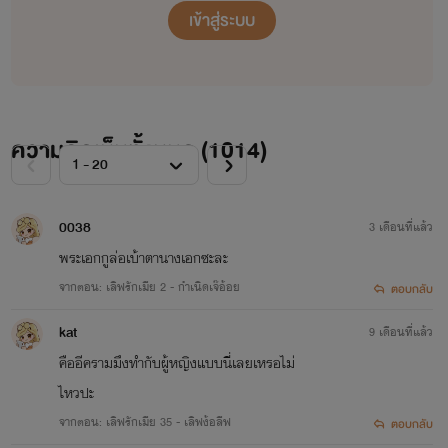
นิยายเรื่องนี้โปรดปั่นจักรยานในการอ่าน ใครตะมุตะมิใคร
เข้าสู่ระบบ
ลาเวนเดอร์ ไม่แนะนำนะคะ ใครสายแซ่บสายเกรี้ยวกราด สายดิบ
สายดาร์ก อันนี้ต้องมาตำ ฟิน ๆ จิกหมอนก็มี
ขอบอกก่อนว่าไรท์ไม่ใช่นักเขียนมืออาชีพ ถ้าผิดพลาด
ความคิดเห็นทั้งหมด (
1014
)
ประการใด กราบขออภัยไว้ ณ. ที่นี่
โปรดคอมเม้นอย่างมีสติ กรุณางดใช้คำหยาบคาย
0038
3 เดือนที่แล้ว
พระเอกกูล่อเบ้าตานางเอกซะละ
**และกราบขอขอบพระคุณทุกการสนับสนุนของทุก ๆ คนที่
จากตอน: เลิฟรักเมีย 2 - กำเนิดเจ๊อ้อย
ตอบกลับ
มีให้นะคะ 🙏🙏🙏❤❤❤
kat
9 เดือนที่แล้ว
คืออีครามมึงทำกับผู้หญิงแบบนี่เลยเหรอไม่
ไหวปะ
จากตอน: เลิฟรักเมีย 35 - เลิฟง้อลีฟ
ตอบกลับ