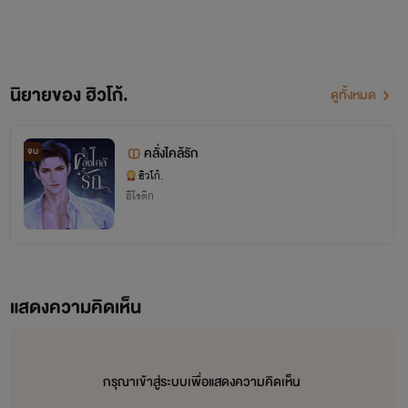
"มึงอยากไปก็ไปเลย เดี๋ยวพรุ่งนี้กูตามไปง้อ!" ผมตะโกนตาม
หลังมันไป ให้มันงอนผมไปก่อนสักวันสองวันพอเป็นพิธี เดี๋ยว
ผมค่อยไปง้อมันกลับมา ก็ผมน่ะรักมันมาก เลิกกับมันไม่ได้
นิยายของ ฮิวโก้.
ดูทั้งหมด
หรอก
.
คลั่งไคล้รัก
จบ
ฮิวโก้.
.
อีโรติก
.
.
แสดงความคิดเห็น
.
.
กรุณาเข้าสู่ระบบเพื่อแสดงความคิดเห็น