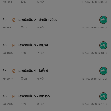
29.4k
6
6 หน้า
12 ก.ย. 2568 12:09 น.
สะอื้นกระซิก ๆ ตอบกลับมา แต่สายตาของฉันดันหันไปเห็น
กระบอกปืนสีเงินมันวาวที่อยู่ในกระเป๋ากางเกงด้านหลังของมัน
#2
เลิฟรักเมีย 2 - กำเนิดเจ๊อ้อย
65k
13
5 หน้า
12 ก.ย. 2568 12:04 น.
'ซวยแล้วไงอีอ้อย' อ้อยคือชื่อของฉัน
ปัง!!! เสียงปืนดังขึ้นพร้อมอีตานั่นที่กำลังเดินเข้ามาหาฉันที่
#3
เลิฟรักเมีย 3 - เดิมพัน
กำลังนั่งอ่อยผู้ชายอยู่ที่บาร์
18.8k
8
7 หน้า
12 ก.ย. 2568 12:04 น.
"อีอ้อย! กลับบ้าน" มันตะโกนเรียกฉันดังลั่นไปทั่วทั้งร้าน
#4
เลิฟรักเมีย 4 - ไอ้ขี้แพ้
'อ้อย' คือชื่อของฉัน
20.7k
28
6 หน้า
12 ก.ย. 2568 12:10 น.
"พ่อมึงมาตามแล้ว กลับบ้านไปดูดนมพ่อมึงไป๊!!" นี่คือเสียง
ของอีซอสมันร้องแซวฉันมา ก็มันรู้น่ะสิ ว่าไอ้ 'เลิฟ' มันโหด
#5
เลิฟรักเมีย 5 - เดทแรก
ขนาดไหน มันชื่อเลิฟ แต่นิสัยมันไม่ได้เลิฟเหมือนชื่อหรอกนะ
29.3k
9
8 หน้า
12 ก.ย. 2568 12:10 น.
มันน่าจะชื่อหลอนมากกว่า