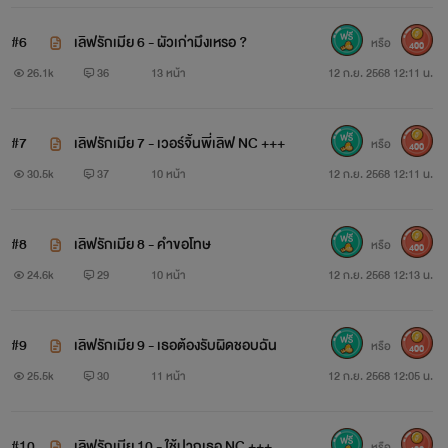
#6
เลิฟรักเมีย 6 - ผัวเก่ามึงเหรอ ?
หรือ
"จะ...จะไปเดี๋ยวนี้แหละ" ฉันลนลานรีบเก็บของใส่กระเป๋า
400
26.1k
36
13 หน้า
12 ก.ย. 2568 12:11 น.
อย่างเร่งรีบ ขืนช้ามีหวังโดนมันงัดหน้าแน่นอน เว้ยยยย!!
พี่เลิฟผัวเจ๊อ้อย...
#7
เลิฟรักเมีย 7 - เวอร์จิ้นพี่เลิฟ NC +++
หรือ
400
30.5k
37
10 หน้า
12 ก.ย. 2568 12:11 น.
#8
เลิฟรักเมีย 8 - คำขอโทษ
หรือ
400
24.6k
29
10 หน้า
12 ก.ย. 2568 12:13 น.
#9
เลิฟรักเมีย 9 - เธอต้องรับผิดชอบฉัน
หรือ
400
25.5k
30
11 หน้า
12 ก.ย. 2568 12:05 น.
#10
เลิฟรักเมีย 10 - ใช้ปากเธอ NC +++
หรือ