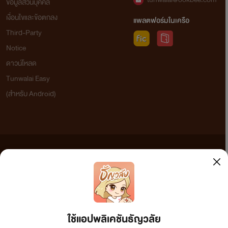
ข้อมูลส่วนบุคคล
เงื่อนไขและข้อตกลง
แพลตฟอร์มในเครือ
Third-Party
Notice
ดาวน์โหลด
Tunwalai Easy
(สำหรับ Android)
ข้อความที่ท่านได้อ่านจากเว็บไซต์นี้เกิดจากการเขียนโดยสาธารณชนและเผยแพร่โดยอัตโนมัติ ผู้ดูแล
เว็บไซต์แห่งนี้ไม่ได้เห็นด้วยและไม่ขอรับผิดชอบต่อข้อความใดๆ ทั้งสิ้น ดังนั้นผู้อ่านทุกท่านโปรดใช้
วิจารณญาณในการกลั่นกรองด้วยตนเอง และหากท่านพบข้อความใดๆ ที่ขัดต่อกฎหมายและศีลธรรม
กรุณาแจ้งมาที่ tunwalai@ookbee.com เพื่อทีมงานจะได้ดำเนินการในทันที ทั้งนี้ ทางเว็บไซต์ขอสงวน
ลิขสิทธิ์ตามพระราชบัญญัติลิขสิทธิ์ (ฉบับเพิ่มเติม) พ.ศ.2558
ใช้แอปพลิเคชันธัญวลัย