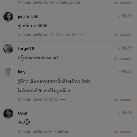
จากตอน: เลิฟรักเมีย 19 - ความลับของเลิฟ
ตอบกลับ
jenjira_556
6 ปีที่แล้ว
รุกหนักมาก5555
จากตอน: เลิฟรักเมีย 10 - ใช้ปากเธอ NC +++
ตอบกลับ
forget19
6 ปีที่แล้ว
อีบุ๊คมีตอนพิเศษไหมคะ?
ตอบกลับ
kitty
6 ปีที่แล้ว
รู้สึกว่าเลิฟจะเคยทำตรงนั้นลีฟแล้วนะ ถ้าจำ
ไม่ผิดตอนที่26 คนที่ไม่ถูกเลือก
จากตอน: เลิฟรักเมีย 32 NC +++
ตอบกลับ
Oobt
6 ปีที่แล้ว
ฟิน😊
จากตอน: เลิฟรักเมีย 8 - คำขอโทษ
ตอบกลับ