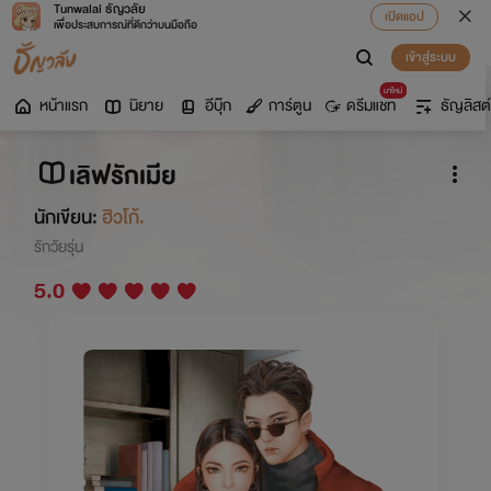
Tunwalai ธัญวลัย
เปิดแอป
เพื่อประสบการณ์ที่ดีกว่าบนมือถือ
เข้าสู่ระบบ
มาใหม่
หน้าแรก
นิยาย
อีบุ๊ก
การ์ตูน
ดรีมแชท
ธัญลิสต์
เลิฟรักเมีย
นักเขียน:
ฮิวโก้.
รักวัยรุ่น
5.0