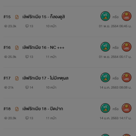
"อะ...อีอ้อย ผัวมึงมา" นี่คือเสียงเพื่อนของอ้อยที่สะกิดมันที่
#15
เลิฟรักเมีย 15 - ก็ลองดูสิ
หรือ
400
นั่งเมายังไม่รู้ชะตากรรม
23.3k
13
10 หน้า
01 พ.ย. 2564 06:45 น.
"เมื่อกี้มึงว่าไงนะ ใครเป็นรองเท้า?" ผมเดินไปหยุดด้านหลัง
#16
เลิฟรักเมีย 16 - NC +++
หรือ
400
ของอ้อยแล้วล็อกคอมันไว้แน่นพลางถามด้วยน้ำเสียงเรียบนิ่ง
25.9k
13
11 หน้า
01 พ.ย. 2564 05:17 น.
"บะ...บอกว่า ผัวเป็นเหมือนรองเท้า แต่กูเปรียบเสมือน
ขี้หมาให้มันเหยียบ" มันตอบกลับมา
#17
เลิฟรักเมีย 17 - ไม่มีเหตุผล
หรือ
400
21k
14
10 หน้า
14 ม.ค. 2563 08:08 น.
"ฉิบ!!" ในที่สุดมันก็แถอีกจนได้ไอ้แม่ย้อย!
.
#18
เลิฟรักเมีย 18 - ปิดปาก
หรือ
400
20.9k
13
11 หน้า
14 ม.ค. 2563 14:17 น.
.